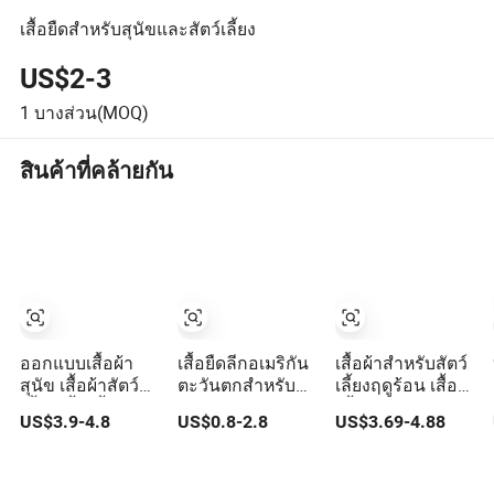
เสื้อยืดสำหรับสุนัขและสัตว์เลี้ยง
US$2-3
1
บางส่วน(MOQ)
สินค้าที่คล้ายกัน
ออกแบบเสื้อผ้า
เสื้อยืดลีกอเมริกัน
เสื้อผ้าสำหรับสัตว์
สุนัข เสื้อผ้าสัตว์
ตะวันตกสำหรับ
เลี้ยงฤดูร้อน เสื้อ
เลี้ยง เสื้อเชิ้ตสุนัข
สุนัข
เชิ้ตยีนส์พิมพ์ลาย
US$3.9-4.8
US$0.8-2.8
US$3.69-4.88
ลายกะลาสีสี
ปุ่มติด เสื้อเชิ้ต
กรมท่า ผ้าฝ้ายเนื้อ
สบายๆ สำหรับลูก
นุ่ม เสื้อยืดฤดูร้อน
สุนัข เสื้อสุนัข