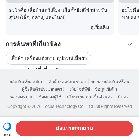
อะไรคือ เสื้อผ้าสัตว์เลี้ยง: เสื้อกั๊กธีมกีฬาสำหรับ
อะไรคือ
สุนัข (เล็ก, กลาง, และใหญ่)
ขายส่ง
ดูเพิ่มเติม
การค้นหาที่เกี่ยวข้อง
เสื้อผ้า เครื่องแต่งกาย อุปกรณ์เสื้อผ้า
หมวดหมู่หมู่ที่เกี่ยวข้อง
ผลิตภัณฑ์แฟชั่นสำหรับสัตว์เลี้ยง
ถุงมือสัตว์เลี้ยง
ผลิตภัณฑ์ยอดนิยม
สินค้ายอดนิยม ราคา
ขายส่งผลิตภัณฑ์ร้อน
เรียกดูตามหมวดหมู่
ผู้ซื้อสินค้าประเภทสตาร์
เว็บไซต์พีซี
ข้อมูลเชิงลึก
แฟชั่นเสื้อผ้าสัตว์เลี้ยง
หมวกสุนัข
ซองจดหมาย
ข้อตกลงผู้ใช้
นโยบายความเป็นส่วนตัว
ติดต่อ
Copyright © 2026 Focus Technology Co., Ltd. All Rights Reserved
เสื้อผ้าสำหรับสัตว์เลี้ยงที่มีการป้องกัน
ส่งแบบสอบถาม
แชท