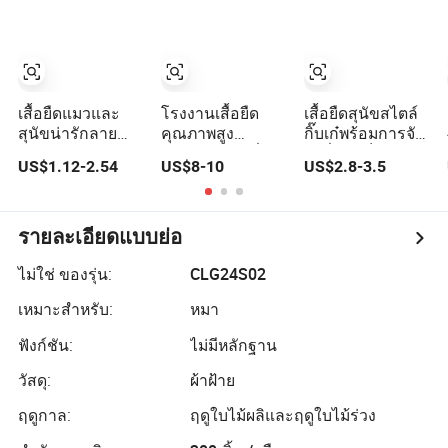
สำหรับสัตว์เลี้ยง
เสื้อยืดแมวและ
โรงงานเสื้อยืด
เสื้อยืดสุนัขสไตล์
สุนัขน่ารักลาย
คุณภาพสูง
กิ๊บเก๋พร้อมการจัด
การ์ตูนผ้าฝ้าย
ออกแบบตามสั่ง
ส่งที่รวดเร็ว
US$1.12-2.54
US$8-10
US$2.8-3.5
สำหรับฤดูร้อน
ขายร้อน 100% ผ้า
ขายส่ง
ฝ้ายชายหญิงแขน
สั้นแฟชั่นวินเทจเร
โทรท็อปพิมพ์
รายละเอียดแบบย่อ
กราฟิกสุนัขเสื้อยืด
ไม่ใช่ ของรุ่น:
CLG24S02
เหมาะสำหรับ:
หมา
ฟังก์ชัน:
ไม่มีหลักฐาน
วัสดุ:
ผ้าฝ้าย
ฤดูกาล:
ฤดูใบไม้ผลิและฤดูใบไม้ร่วง