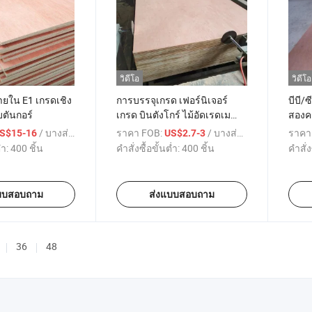
วิดีโอ
วิดีโอ
ยใน E1 เกรดเชิง
การบรรจุเกรด เฟอร์นิเจอร์
บีบี/
บตันกอร์
เกรด บินตังโกร์ ไม้อัดเรดเม
สองคร
อรันตี
ไม้อัด
/ บางส่วน
ราคา FOB:
/ บางส่วน
ราคา
S$15-16
US$2.7-3
่ำ:
400 ชิ้น
คำสั่งซื้อขั้นต่ำ:
400 ชิ้น
คำสั่ง
บบสอบถาม
ส่งแบบสอบถาม
36
48