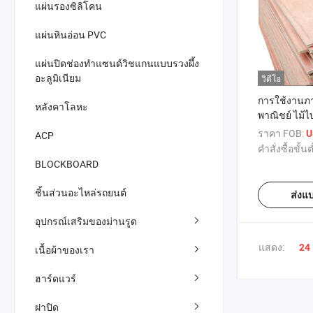
แผ่นรองซิลิโคน
แผ่นหินอ่อน PVC
แผ่นปิดช่องทำแซนด์วิชแกนแบบรวงผึ้ง
อะลูมิเนียม
วิดีโอ
การใช้งานภา
หลังคาโลหะ
พาณิชย์ ไม้ไ
ราคา FOB:
U
ACP
คำสั่งซื้อขั้นต
BLOCKBOARD
ชิ้นส่วนอะไหล่รถยนต์
ส่งแ
อุปกรณ์เสริมของม่านรูด
แสดง:
24
เนื้อผ้าของเรา
ฮาร์ดแวร์
ฝาปิด