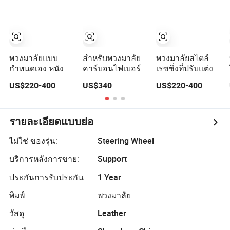
M การปรับแต่งหุ้ม
OEM/ODM
พวงมาลัยภายใน
รถยนต์สำหรับการ
แข่งรถ
OEM/ODM
พวงมาลัยแบบ
สำหรับพวงมาลัย
พวงมาลัยสไตล์
กำหนดเอง หนัง
คาร์บอนไฟเบอร์
เรซซิ่งที่ปรับแต่ง
นัปปา คาร์บอน
ของเมอร์เซเดส
ได้ ทำจาก
US$220-400
US$340
US$220-400
ไฟเบอร์ สำหรับเม
เบนซ์ เอเอ็มจี รุ่นซี
คาร์บอนไฟเบอร์
อร์เซเดส-เบนซ์ G-
อี เอส คลาส
และหนัง สำหรับเม
Class CLA GLA
อร์เซเดส จีคลาส
AMG การปรับแต่ง
คลาสเอ จีแอลเอ
รายละเอียดแบบย่อ
รถยนต์ แข่งรถ
เอเอ็มจี การปรับ
OEM/ODM
แต่ง OEM/ODM
ไม่ใช่ ของรุ่น:
Steering Wheel
บริการหลังการขาย:
Support
ประกันการรับประกัน:
1 Year
พิมพ์:
พวงมาลัย
วัสดุ:
Leather