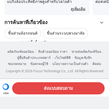
แบริ่งล้อประสิทธิภาพสูงสำหรับโตโยต้า
ต่อสเตบ
E430 ขั
ดูเพิ่มเติม
โรงงานข
การค้นหาที่เกี่ยวข้อง
ชิ้นส่วนล้อรถยนต์
ชิ้นส่วนระบบพวงมาลัย
หมวดหมู่หมู่ที่เกี่ยวข้อง
ชิ้นส่วนรถยนต์สำหรับการควบคุม
ผลิตภัณฑ์ยอดนิยม
สินค้ายอดนิยม ราคา
ขายส่งผลิตภัณฑ์ร้อน
เรียกดูตามหมวดหมู่
ผู้ซื้อสินค้าประเภทสตาร์
เว็บไซต์พีซี
ข้อมูลเชิงลึก
ชิ้นส่วนพวงมาลัยอัตโนมัติใหม่
ซองจดหมาย
ข้อตกลงผู้ใช้
นโยบายความเป็นส่วนตัว
ติดต่อ
Copyright © 2026 Focus Technology Co., Ltd. All Rights Reserved
อุปกรณ์เสริมล้อรถยนต์
ชิ้นส่วนพวงมาลัยอัตโนมัติ ISO
ส่งแบบสอบถาม
แชท
ยังมองหาอยู่ไหม? เพียงค้นหาเพิ่ม