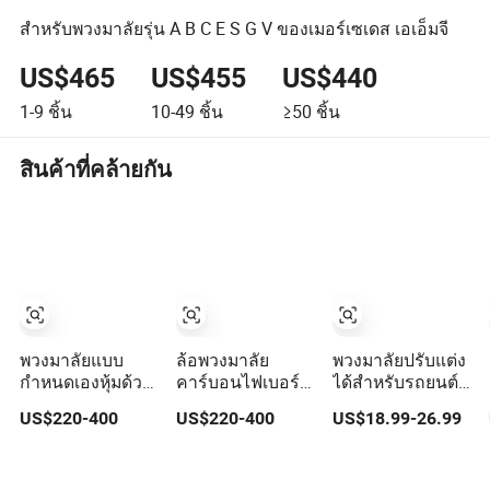
สำหรับพวงมาลัยรุ่น A B C E S G V ของเมอร์เซเดส เอเอ็มจี
US$465
US$455
US$440
1-9
ชิ้น
10-49
ชิ้น
≥50
ชิ้น
สินค้าที่คล้ายกัน
พวงมาลัยแบบ
ล้อพวงมาลัย
พวงมาลัยปรับแต่ง
กำหนดเองหุ้มด้วย
คาร์บอนไฟเบอร์
ได้สำหรับรถยนต์
คาร์บอนไฟเบอร์
หนังสำหรับดอดจ์
Tiypeor 350mm
US$220-400
US$220-400
US$18.99-26.99
และหนังนัปปา
แชลเลนเจอร์ ไว
พวงมาลัยหนังกลับ
สำหรับรถยนต์
เปอร์ มัสแตง เชฟ
สำหรับการแข่งรถ
ไฟฟ้ากีฬา BMW
โรเลต ปรับแต่ง