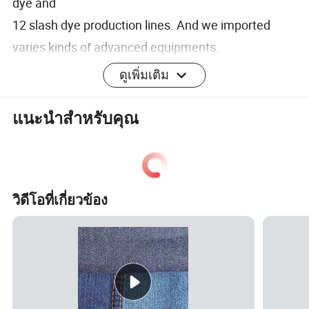
dye and
12 slash dye production lines. And we imported
varies kinds of advanced equipments.
Month capacity is up to 10 million meters.
ดูเพิ่มเติม
แนะนำสำหรับคุณ
Certifications
Packaging & Shipping
วิดีโอที่เกี่ยวข้อง
FAQ
(1)Q: Are you a Factory or Tranding Company?
A: We are a Factory based in China.
(2)Q: Are you reliable?