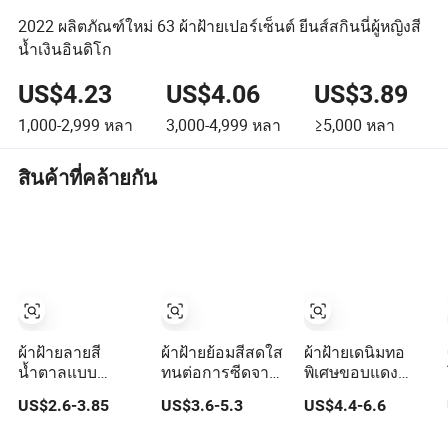
2022 ผลิตภัณฑ์ใหม่ 63 ผ้าฝ้ายเปอร์เซ็นต์ ยีนส์สกินนี่ผู้หญิงสี
น้ำเงินอินดิโก
US$4.23
US$4.06
US$3.89
1,000-2,999
หลา
3,000-4,999
หลา
≥5,000
หลา
สินค้าที่คล้ายกัน
ผ้าฝ้ายลายสี
ผ้าฝ้ายย้อมสีสดใส
ผ้าฝ้ายเดนิมทอ
น้ำตาลแบบ
ทนต่อการซีดจาง
พิเศษขอบแดง
ประดับสำหรับชุด
เหมาะสำหรับการ
สไตล์วินเทจ
US$2.6-3.85
US$3.6-5.3
US$4.4-6.6
แฟชั่นที่โดดเด่น
ทำเสื้อผ้าแฟชั่น
สำหรับแจ็คเก็ต
เดนิมแท้