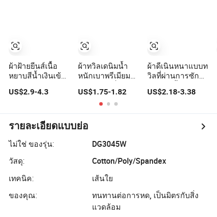
ผ้าฝ้ายยีนส์เนื้อ
ผ้าทวิลเดนิมน้ำ
ผ้าดีเนินหนาแบบท
หยาบสีน้ำเงินเข้ม
หนักเบาพรีเมียม
วิลที่ผ่านการซัก
สำหรับกางเกงยีน
สำหรับแฟชั่น
สำหรับเสื้อยีนส์
US$2.9-4.3
US$1.75-1.82
US$2.18-3.38
ส์คลาสสิก
32s*32s
แจ็คเก็ต โซฟา
และอุปกรณ์การ
เย็บปักถักร้อย
รายละเอียดแบบย่อ
ไม่ใช่ ของรุ่น:
DG3045W
วัสดุ:
Cotton/Poly/Spandex
เทคนิค:
เส้นใย
ของคุณ:
ทนทานต่อการหด, เป็นมิตรกับสิ่ง
แวดล้อม