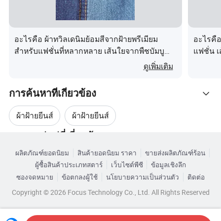
A: We are 100% reliable and responsible. We are the long term
partnership with many international famous brand.
อะไรคือ ผ้าทวิลเดนิมย้อมสีจากฝ้ายพรีเมียม
อะไรคือ
สำหรับแฟชั่นที่หลากหลาย เส้นใยจากพืชบัมบู
แฟชั่น 
(3)Q: Where are your products delivery to?
เซลล์® เป็นมิตรต่อสุขภาพและสิ่งแวดล้อม
สุขภาพแ
ดูเพิ่มเติม
A: We delivery our products all over the world. Main Market is
the US and Europe.
การค้นหาที่เกี่ยวข้อง
(4)Q: Can you send sample to me without sample fee?
ผ้าฝ้ายยีนส์
ผ้าฝ้ายยีนส์
A: Yes, we can send the sample to you free but courier/freight
cost should be at your side.
หมวดหมู่หมู่ที่เกี่ยวข้อง
DG3045W
ITEM NO
ผ้ากางเกงยีนส์ผสมฝ้ายและโพลีเอสเตอร์
ผลิตภัณฑ์ยอดนิยม
สินค้ายอดนิยม ราคา
ขายส่งผลิตภัณฑ์ร้อน
เรียกดูตามหมวดหมู่
63%Cotton
(5)Q: What is the production lead-time?
ผู้ซื้อสินค้าประเภทสตาร์
เว็บไซต์พีซี
ข้อมูลเชิงลึก
COMPOSITION
ผ้ายีนส์ย้อมสี
ผ้าสีคราม
ยีนส์อินดิโก้เดนิม
1%Spande
A: Generally ready in 30 to 40 days.
ซองจดหมาย
ข้อตกลงผู้ใช้
นโยบายความเป็นส่วนตัว
ติดต่อ
Copyright © 2026 Focus Technology Co., Ltd. All Rights Reserved
WEIGHT (B.W.)
417gsm
(6)Q: What Logistic you can provide?
WIDTH
54/55
A: We can provide SEA, AIR, Tuck, Train or Courier shipment.