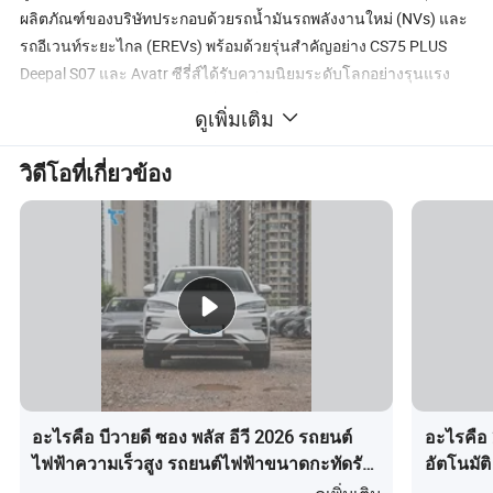
ผลิตภัณฑ์ของบริษัทประกอบด้วยรถน้ำมันรถพลังงานใหม่ (NVs) และ
รถอีเวนท์ระยะไกล (EREVs) พร้อมด้วยรุ่นสำคัญอย่าง CS75 PLUS
Deepal S07 และ Avatr ซีรี่ส์ได้รับความนิยมระดับโลกอย่างรุนแรง
Changan มุ่งมั่นใน " คุณภาพที่ยอดเยี่ยมให้ความสำคัญกับลูกค้าเป็น
ดูเพิ่มเติม
อันดับแรกผนวกรวมการออกแบบขั้นสูงระบบความปลอดภัยอัจฉริยะ
และระบบพลังงานที่เป็นมิตรกับสิ่งแวดล้อม (BluCore Hybrid ระบบ
วิดีโอที่เกี่ยวข้อง
EV ประสิทธิภาพสูง ) เข้าไว้ในทุกยานพาหนะ ภายในปี 2030 บริษัทตั้ง
เป้าการลงทุนในต่างประเทศกว่า 10 พันล้านเหรียญและยอดขายใน
ต่างประเทศ 1.5 ล้านเหรียญซึ่งมุ่งมั่นที่จะเป็นแบรนด์ยานยนต์ระดับ
โลก
การรวมความสามารถ
ชางหยวน Q05
ชางหยวน Q05
ชางหยวน Q05
2026 506
รุ่น
อะไรคือ บีวายดี ซอง พลัส อีวี 2026 รถยนต์
อะไรคือ 
2026
2026
เลเซอร์อัลตรา
ไฟฟ้าความเร็วสูง รถยนต์ไฟฟ้าขนาดกะทัดรัด
อัตโนมัต
+
สำหรับครอบครัว เอสยูวี ขับซ้าย รถพลังงาน
โนรามา 