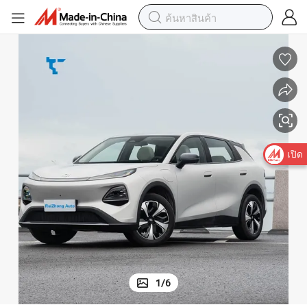
เปิด
1
/
6