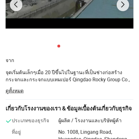
ประเภทกระจก :
กระจกแบบ Toughened ขนาด 8 มม ., 10 มม ., 12 มม .,
6063 ต . ค . 5.
วัสดุอะลูมิเนียม :
จาก
สีดำ , สีขาว , การชุบผิวแบบอโนไดซ์ ...
สีของเฟรม :
จุดเริ่มต้นเล็กๆเมื่อ 20 ปีขึ้นไปในฐานะที่เป็นช่างก่อสร้าง
ความสูงถึง :
3600 มม
กระจกและกระจกแบบเทมเปอร์ Qingdao Rocky Group Co.,
Ltd ได้เติบโตขึ้นเป็นผู้ผลิตชั้นนำของจีนในด้านการผลิต
ดูทั้งหมด
กระจก Railing, Fence Pool Fence ซึ่งเป็นกระจกหน้าต่าง
กั้นกระจกแบบไม่มีกรอบ
และประตู
เกี่ยวกับโรงงานของเรา & ข้อมูลเบื้องต้นเกี่ยวกับธุรกิจ
ที่ทำจากอะลูมิเนียมผนังกระจกพื้นที่ด้านหน้าอาคารกระจก
พร้อมด้วยประสบการณ์มากกว่า 20 ปี Qingdao Industry Co.,
ประเภทของธุรกิจ
ผู้ผลิต / โรงงานและบริษัทผู้ค้า
บริษัทมีชื่อเสียงจากเจ้าของบ้านซึ่งเป็นบริษัทสถาปนิกและ
ที่อยู่
No. 1008, Lingang Road,
บริษัทก่อสร้างที่ได้รับการปรับปรุงใหม่ในฐานะที่เป็นผู้ผลิตชั้น