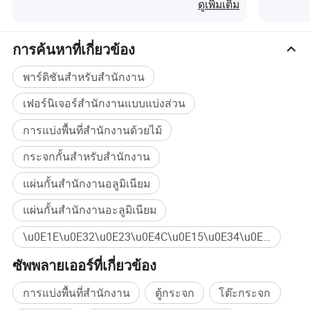
แจ้งที่ม
ดูเพิ่มเติม
Group Co., Ltd ได้รับการยอมรับจากเจ้าของ
บ้านบริษัทสถาปนิกและผู้ก่อสร้างในฐานะที่เป็น
การค้นหาที่เกี่ยวข้อง
หนึ่งในผู้ผลิตชั้นนำของ Windows ประตูราว
พาร์ติชันสำหรับสำนักงาน
บันไดกระจกของจีนที่มีคุณสมบัติสูงขึ้น
เฟอร์นิเจอร์สำนักงานแบบแบ่งส่วน
การแบ่งพื้นที่สำนักงานด้วยไม้
แม้ว่าเราจะพยายามอย่างต่อเนื่องที่จะเป็นผู้นำ
กระจกกั้นสำหรับสำนักงาน
ในการออกแบบและพัฒนาผลิตภัณฑ์แต่สิ่งที่
แผ่นกั้นสำนักงานอลูมิเนียม
ทำให้เราแตกต่างจากคนอื่นคือความมุ่งมั่นของ
แผ่นกั้นสำนักงานอะลูมิเนียม
เราที่มีต่อความต้องการและความต้องการของ
\u0E1E\u0E32\u0E23\u0E4C\u0E15\u0E34\u0E0A\u0E31\u0E19\u0E01\u0E23\u0E30\u0E08\u0E01 ซื้อจำนวนมาก
ลูกค้าแต่ละคนและของลูกค้าทุกคน
ซัพพลายเออร์ที่เกี่ยวข้อง
เราใส่ใจในคุณภาพของผลิตภัณฑ์และการ
การแบ่งพื้นที่สำนักงาน
ตู้กระจก
โต๊ะกระจก