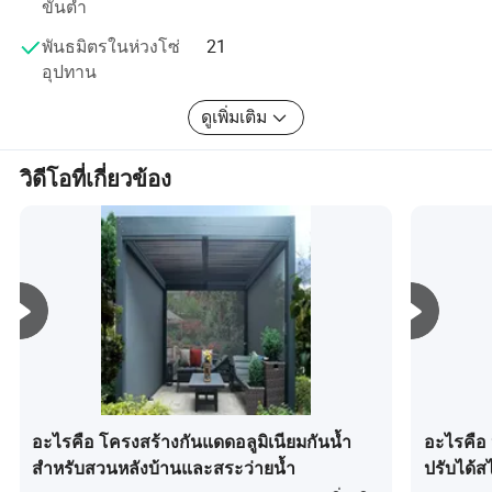
ขั้นต่ำ
พันธมิตรในห่วงโซ่
21
อุปทาน
ดูเพิ่มเติม
เกี่ยวกับเรา
วิดีโอที่เกี่ยวข้อง
จากจุดเริ่มต้นเล็กๆเมื่อ 20 ปีขึ้นไปในฐานะที่เป็น
ผู้ประกอบกระจกและกระจกแบบเทมเปอร์
Qingdao Rocky Group Co., Ltd ได้เติบโตขึ้น
เป็นผู้ผลิตชั้นนำของจีนในด้านฉากกั้นกระจก
หน้าต่างอะลูมิเนียมประตูอะลูมิเนียมผนังกระจก
และราวบันไดกระจก
อะไรคือ โครงสร้างกันแดดอลูมิเนียมกันน้ำ
อะไรคือ ห
สำหรับสวนหลังบ้านและสระว่ายน้ำ
ปรับได้ส
ภายใต้ประสบการณ์กว่า 20 ปีชิงเต่า Rocky