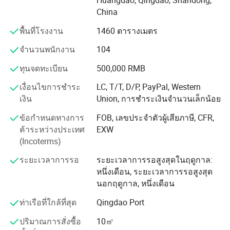
Huangdao, Qingdao, Shandong,
นำของโลกด้านกระจก Railing หน้าต่างอะลูมิเนียมและประตู
China
กระจกผนังกระจกในประเทศจีนและทั่วโลก ลูกค้าของเรามา
จากกว่า 100 ประเทศ และบางบริษัทที่มีความรู้ดีที่สุดจาก
พื้นที่โรงงาน
1460 ตารางเมตร
ยุโรปสหรัฐอเมริกาแคนาดา
จำนวนพนักงาน
104
แม้ว่าเราจะพยายามอย่างต่อเนื่องที่จะเป็นผู้นำในการ
ทุนจดทะเบียน
500,000 RMB
ออกแบบและพัฒนาผลิตภัณฑ์แต่สิ่งที่ทำให้เราแตกต่างจาก
คนอื่นคือความมุ่งมั่นของเราที่มีต่อความต้องการและความ
เงื่อนไขการชำระ
LC, T/T, D/P, PayPal, Western
ต้องการของลูกค้าแต่ละคนและของลูกค้าทุกคน
เงิน
Union, การชำระเงินจำนวนเล็กน้อย
เราใส่ใจในคุณภาพของผลิตภัณฑ์และการบริการลูกค้าเพื่อ
ข้อกำหนดทางการ
FOB, เลขประจำตัวผู้เสียภาษี, CFR,
ให้มั่นใจว่าผลิตภัณฑ์ของเราสอดคล้องกับมาตรฐานการ
ค้าระหว่างประเทศ
EXW
สร้างแบบร่วมสมัย ระบบการจัดการคุณภาพของเรา
(Incoterms)
สอดคล้องกับ GB/T 19001 และ 2000 เรามี CE, AMA, BSC,
ระยะเวลาการรอ
ระยะเวลาการรอสูงสุดในฤดูกาล:
RoSH และ REACH
หนึ่งเดือน, ระยะเวลาการรอสูงสุด
หลักการแห่งความซื่อสัตย์การทำงานเป็นทีมและนวัตกรรมได้
นอกฤดูกาล, หนึ่งเดือน
รับการสลักลงบนทุกองค์ประกอบของธุรกิจของเรา
ท่าเรือที่ใกล้ที่สุด
Qingdao Port
ปริมาณการสั่งซื้อ
10㎡