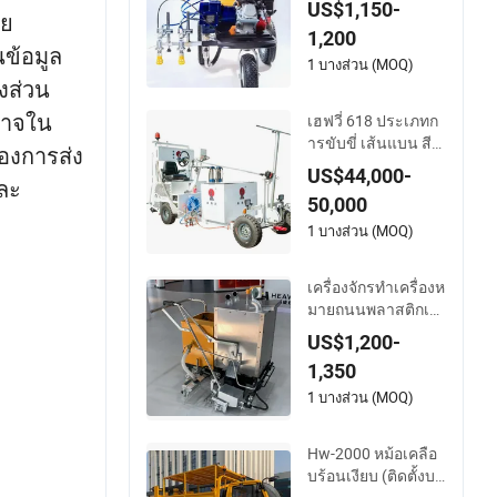
US$1,150-
ชย
ในงานในเมือง
1,200
ข้อมูล
1 บางส่วน (MOQ)
งส่วน
นาจใน
เฮฟวี่ 618 ประเภทก
ารขับขี่ เส้นแบน สีเย็
องการส่ง
น พลาสติก จุดทาสี เ
US$44,000-
ละ
ครื่องจักรทำเครื่องห
50,000
มายถนนสองส่วน
1 บางส่วน (MOQ)
เครื่องจักรทำเครื่องห
มายถนนพลาสติกเท
อร์โมพลาสติกขั้นสูง
US$1,200-
พร้อมฟังก์ชันการทำเ
1,350
ครื่องหมายด้วยความ
ร้อน
1 บางส่วน (MOQ)
Hw-2000 หม้อเคลือ
บร้อนเงียบ (ติดตั้งบน