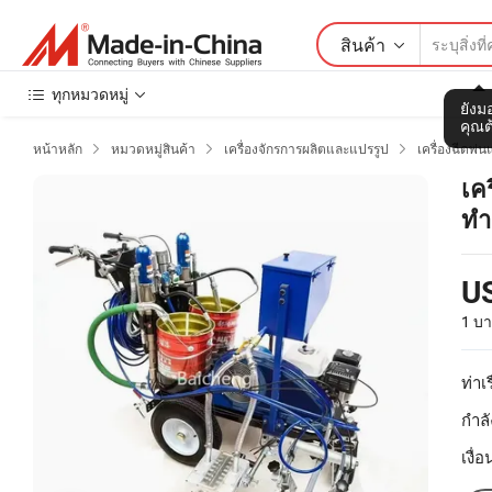
สินค้า
ทุกหมวดหมู่
ยังมอ
คุณต
หน้าหลัก
หมวดหมู่สินค้า
เครื่องจักรการผลิตและแปรรูป
เครื่องฉีดพ่



เค
ทำ
ลิ
U
1 บา
ท่าเร
กำลั
เงื่