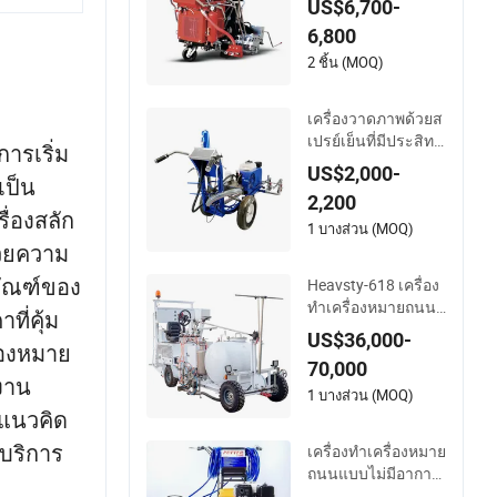
US$6,700-
ลาสติกเทอร์โมพลาส
6,800
ติกอย่างแม่นยำ
2 ชิ้น (MOQ)
เครื่องวาดภาพด้วยส
เปรย์เย็นที่มีประสิทธิ
การเริ่ม
ภาพสูงในราคาที่คุ้ม
US$2,000-
เป็น
ค่า
2,200
ื่องสลัก
1 บางส่วน (MOQ)
วยความ
ภัณฑ์ของ
Heavsty-618 เครื่อง
ทำเครื่องหมายถนนแ
ที่คุ้ม
บบอัตโนมัติสองส่วน
US$36,000-
ื่องหมาย
สำหรับทางหลวงแล
70,000
ะสนามบิน
งาน
1 บางส่วน (MOQ)
ยแนวคิด
กบริการ
เครื่องทำเครื่องหมาย
ถนนแบบไม่มีอากาศ
สำหรับเส้นที่แม่นยำ