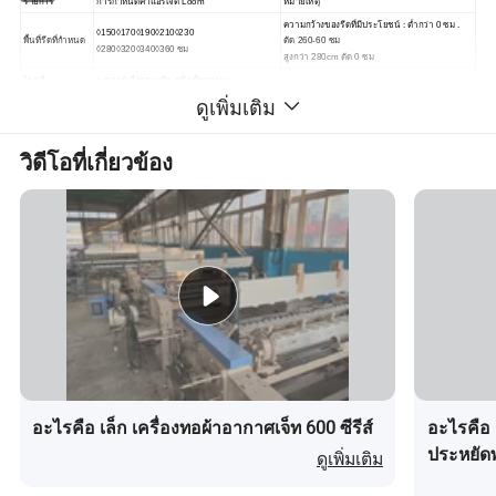
รายการ
การกำหนดค่าแอร์เจ๊ต Loom
หมายเหตุ
ความกว้างของรีดที่มีประโยชน์ : ต่ำกว่า 0 ซม .
◊150◊170◊190◊210◊230
พื้นที่รีดที่กำหนด
ตัด 260-60 ซม
◊280◊320◊340◊360 ซม
สูงกว่า 280cm ตัด 0 ซม
ไดรฟ์
มอเตอร์เลือกตามรีด ชนิดที่หดลงมา
ดูเพิ่มเติม
( ) จัดเก็บในที่เก็บน้ำ ( ) หัวฉีดหลัก
การเลือก WFT
◊2 สี ;◊4 สี ; ◊6 สี
การแต่งงาน
จดหมายควบคุมอิเล็กทรอนิกส์
วิดีโอที่เกี่ยวข้อง
การเชื่อมต่อรีเลย์หัวฉีดเสริม
การแทรก WeFT
พร้อมหัวพ่นหลักเสริม
วาล์วโซลีนอยด์ SMC จากญี่ปุ่น
ขาตั้งที่มากขึ้นไปอีกเพื่อรองรับการกระแทกกับ
ก้านเพลาที่
การเชื่อมต่อหกบาร์สูงกว่า 280cm
การตี
ด้วยน้ำหนักการกระแทกของส่วนเชื่อมต่อแบบ
การตีสี่บาร์ต่ำกว่า 280 ซม
เพลา
ควบคุมต่อเนื่องด้วยอิเล็กทรอนิกส์
ปล่อยให้หลุดออก
การทิ้งตัวเป็นบวกเหมาะสำหรับ
มา
◊φ1000mm บีม ø 4 ◊φ800
◊ส่วนปรับขยายอิเล็กทรอนิกส์ ◊ส่วนปรับขยาย
◊ลูกกลิ้งทราย ; ◊ลูกกลิ้งบดอัดสองชั้น ;
ยกตัวขึ้น
กลไก
◊ลูกกลิ้งยาง ;◊ลูกกลิ้งหนังแบบมีแกน
◊ภายในขดลวดของเครื่องจักรสูงสุด
◊ภายในขดลวดของเครื่อง
เส้นผ่านศูนย์กลางม้วน 550 มม
หมุน
◊อยู่นอกขดลวดของเครื่อง
◊ด้านนอกของขดลวดเครื่องสูงสุด
อะไรคือ เล็ก เครื่องทอผ้าอากาศเจ็ท 600 ซีรีส์
อะไรคือ
เส้นผ่านศูนย์กลางม้วน 1200 มม
ประหยัด
ดูเพิ่มเติม
กล่องลูกเบี้ยวและผู้ผลิตโดบี :
◊การหนุนลูกเบี้ยวบวก ( สูงสุด 8 ตัว ) เพลา
◊Binian
เขาไม่ได้อธิบาย
◊การหนุนเพลาข้อเหวี่ยง (2) 4
◊สกปรก
◊ไขควงไฟฟ้ากำลังลงบนเพลา ( ไม่เกิน 16 ตัว