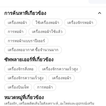
◊นีโปไน
การหดกล้อง
◊1/1 ;◊ 2/1 ; ◊3/1 ; ◊2/2 ;◊4/1 เพลา
การค้นหาที่เกี่ยวข้อง
เฟรมของเฮรัลด์
จำนวนเฟรมใหม่สำหรับหลอดไฟ
เฮรัลด์กำหนดให้มีการต่อสาย ◊ประเภทที่ 331
สายของเฮรัลด์
; ◊ O ประเภทที่ 330
เครื่องทอผ้า
ใช้เครื่องทอผ้า
เครื่องจักรทอผ้า
หัวกัด
อุปกรณ์ตัดแบบกลไก
เซล vage
ชุดตัดเฟืองดอกจอก
การทอผ้า
เครื่องทอผ้าใช้แล้ว
วัด
วัดยัดห่วง 30 แห่งบนผ้าด้านบน
การทอผ้าแบบราปีเยอร์
ลำแสงด้านหลัง
ลำแสงด้านหลังคู่ , การบิดที่หลวมเป็นบวก
หน้าจอสัมผัส ◊7 นิ้ว ◊10.4 นิ้ว ;
ระบบควบคุมคอมพิวเตอร์ ;
เครื่องทออากาศ ซื้อจำนวนมาก
กล่องควบคุม
พารามิเตอร์การประมวลผล , การตรวจสอบ ,
การแสดงผลเซวฟ์ไดแอ็กนอส
ซัพพลายเออร์ที่เกี่ยวข้อง
4 ตัวแสดงสีแสดงความล้มเหลว
a , ความโก่งงอ : หมุดปัก 6 แถว ;
อุปกรณ์จอดรถ
B, ตัดแผ่นผ้ากันความชื้น : เครื่องป้อนคู่สองชั้น
เครื่องจักรสิ่งทอ
เครื่องจักรความเร็วสูง
C,cellvle: สวิตช์ใกล้
d, ตัวจับ : เซนเซอร์
เครื่องจักรความเร็วสูง
เครื่องทอผ้า
ข้อมูลบริษัท
เครื่องบินเจ็ท
การทอผ้า
A: ประสบการณ์ที่ผ่านมากว่า 30 ปีด้วยเทคโนโลยีที่ครบ
หมวดหมู่ที่เกี่ยวข้อง
กำหนดทีมงานที่มีทักษะสูงและบริการหลังการขายที่สมบูรณ์
เครื่องถัก
,
เครื่องผลิตเส้นใยสังเคราะห์
,
อะไหล่และอุปกรณ์เสริม