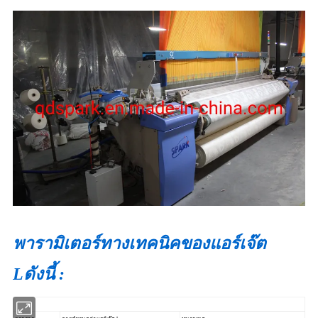
พารามิเตอร์ทางเทคนิคของแอร์เจ๊ต
Lดังนี้ :