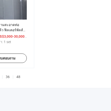
วามสะอาดท่อ
้ว ฟิลเตอร์พัลส์
บฝุ่น
/ set
S$3,000-30,000
่ำ:
1 set
บบสอบถาม
36
48