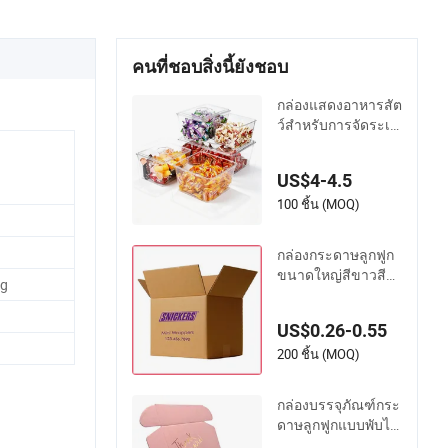
คนที่ชอบสิ่งนี้ยังชอบ
กล่องแสดงอาหารสัต
ว์สำหรับการจัดระเบี
ยบขนมและขนมหว
านใส
US$4-4.5
100 ชิ้น (MOQ)
กล่องกระดาษลูกฟูก
ขนาดใหญ่สีขาวสี
g
น้ำตาลสำหรับบรรจุ
ไวน์ เสื้อผ้า น้ำ อาหา
US$0.26-0.55
รทะเลแช่แข็ง เนื้อ ร
องเท้า ขนส่ง ย้าย ส่ง
200 ชิ้น (MOQ)
ของ บรรจุภัณฑ์
กล่องบรรจุภัณฑ์กระ
ดาษลูกฟูกแบบพับได้
สำหรับจัดส่งของขวั