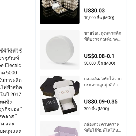
US$0.03
10,000 ชิ้น (MOQ)
ขายร้อน ถุงพลาสติก
พีพีบรรจุภัณฑ์มาตร
ฐาน รูปทรงกลม เปิด
สองด้าน
ีวีซีพีวีซี
US$0.08-0.1
รรจุภัณฑ์
50,000 เซ็ต (MOQ)
e Electric
นาด 5000
กล่องจัดส่งพับได้จาก
ในการผลิต
กระดาษลูกฟูกสีดำข
นไฟฟ้าสถิต
ายส่ง
ในปี 2017
US$0.09-0.35
ศซึ่ง
300 ชิ้น (MOQ)
ธุรกิจของ "
สคลาส "
กล่องกระดาษคราฟ
รม และ
ท์พับได้พิมพ์โลโก้หรู
อบคลุมและ