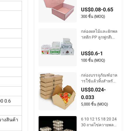
ญคริสต์มาสสำหรับเ
US$0.08-0.65
ครื่องประดับ น้ำหอม
อาหาร พิซซ่า ช็อกโ
300 ชิ้น (MOQ)
กแลต
กล่องผลไม้และผักพล
าสติก PP ลูกฟูกสีเขีย
วแบบกำหนดเองตัวอ
ย่างฟรีขายส่งและก
US$0.6-1
ล่องขิง
100 ชิ้น (MOQ)
กล่องบรรจุภัณฑ์อาห
ารใช้แล้วทิ้งสำหรับ
ร้านอาหารจีน ขายดี
US$0.024-
ทำจากวัสดุย่อยสลาย
0.033
ได้อย่างรวดเร็ว สำห
0 0.6
รับบรรจุอาหารพร้อม
5,000 ชิ้น (MOQ)
รับประทาน
6 10 12 15 18 20 24
างสินค้า
30 ถาดไข่ควายพลา
สติกในพีอีที