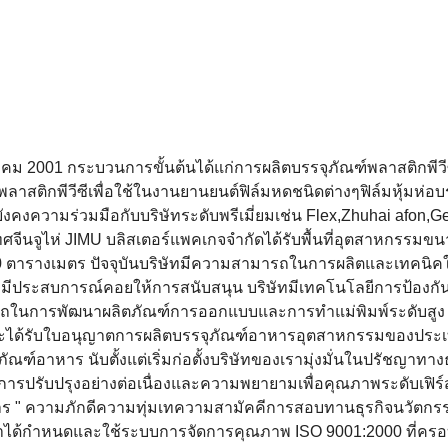
ฎาคม 2001 กระบวนการขั้นต้นได้แก่การผลิตบรรจุภัณฑ์พลาสติกพีวีซีพ
ฑ์พลาสติกพีวีซีเพื่อใช้ในงานยานยนต์ฟิล์มหดชนิดต่างๆฟิล์มหุ้มห่อบ
ังคงความร่วมมือกับบริษัทระดับพรีเมี่ยมเช่น Flex,Zhuhai afon,Ge
ศจีนจูไห่ JIMU บลิสเตอร์แพคเกจจำกัดได้รับพื้นที่อุตสาหกรรมข
ารางเมตร ปัจจุบันบริษัทมีความสามารถในการผลิตและเทคนิค
ิคที่มีประสบการณ์คอยให้การสนับสนุน บริษัทมีเทคโนโลยีการป้องกั
รถในการพัฒนาผลิตภัณฑ์การออกแบบและการทำแม่พิมพ์ระดับสูง 
ละได้รับใบอนุญาตการผลิตบรรจุภัณฑ์อาหารอุตสาหกรรมของประเท
ัณฑ์อาหาร นับตั้งแต่เริ่มก่อตั้งบริษัทของเรามุ่งมั่นในปรัชญาทาง
ปรับปรุงอย่างต่อเนื่องและความพยายามเพื่อคุณภาพระดับเฟิร์
หาร " ความภักดีความทุ่มเทความสามัคคีการสอบทานธุรกิจนวัตกร
งเราได้กำหนดและใช้ระบบการจัดการคุณภาพ ISO 9001:2000 ที่คร