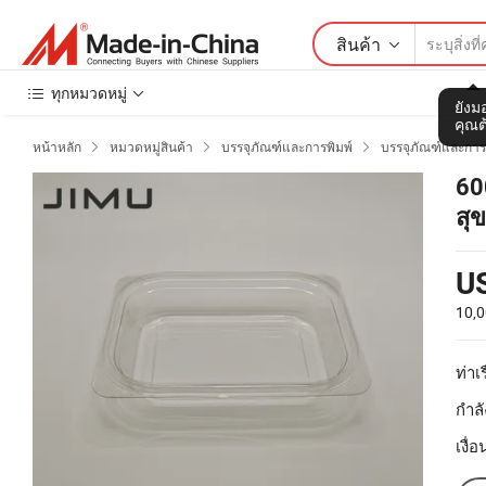
สินค้า
ทุกหมวดหมู่
ยังมอ
คุณต
หน้าหลัก
หมวดหมู่สินค้า
บรรจุภัณฑ์และการพิมพ์
บรรจุภัณฑ์และการ



60
สุ
U
10,
ท่าเร
กำลั
เงื่