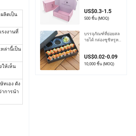
หราสำหรับบรรจุภัณ
ฑ์น้ำหอม เสื้อผ้า รอง
US$0.3-1.5
เท้า เครื่องประดับ กา
ผลิตเป็น
รจัดส่ง และกล่องขอ
500 ชิ้น (MOQ)
งขวัญคริสต์มาส
รงงานที่
บรรจุภัณฑ์ที่ย่อยสล
ายได้ กล่องซูชิหรูหร
าสำหรับใช้ครั้งเดียว
ล่านี้เป็น
บรรจุภัณฑ์อาหารกล่
US$0.02-0.09
องพร้อมซอส
10,000 ชิ้น (MOQ)
ให้เห็น
ษัทเอง ดัง
มว่าการนำ