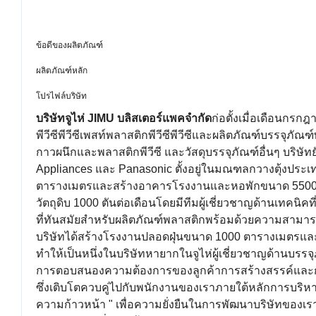
ข้อดีของผลิตภัณฑ์
ผลิตภัณฑ์หลัก
โปรไฟล์บริษัท
บริษัทจูไห่ JIMU บลิสเตอร์แพคจำกัด
ก่อตั้งเมื่อเดือนกรก
พีวีซีพีวีซีเพสท์พลาสติกพีวีซีพีวีซีและผลิตภัณฑ์บรรจุภัณ
กาวผนึกและพลาสติกพีวีซี และวัสดุบรรจุภัณฑ์อื่นๆ บริษัทย
Appliances และ Panasonic ตั้งอยู่ในมณฑลกวางตุ้งประเท
ตารางเมตรและสร้างอาคารโรงงานและหอพักขนาด 5500 ต
วัตถุดิบ 1000 ตันต่อเดือนโดยมีทีมผู้เชี่ยวชาญด้านเทคน
ที่ทันสมัยสำหรับผลิตภัณฑ์พลาสติกพร้อมด้วยความสามา
บริษัทได้สร้างโรงงานปลอดฝุ่นขนาด 1000 ตารางเมตรแ
ทำให้เป็นหนึ่งในบริษัทหายากในจูไห่ผู้เชี่ยวชาญด้านบรรจุภ
การตอบสนองความต้องการของลูกค้าการสร้างสรรค์และการ
ซึ่งเติบโตควบคู่ไปกับพนักงานของเราภายใต้หลักการบริ
ความก้าวหน้า " เพื่อความยั่งยืนในการพัฒนาบริษัทขอ