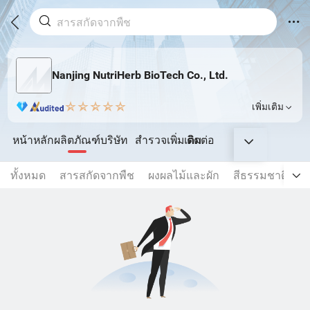
Nanjing NutriHerb BioTech Co., Ltd.
เพิ่มเติม
หน้าหลัก
ผลิตภัณฑ์
บริษัท
สำรวจเพิ่มเติม
ติดต่อ
ทั้งหมด
สารสกัดจากพืช
ผงผลไม้และผัก
สีธรรมชาติ
ส