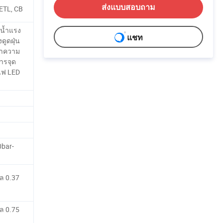
ส่งแบบสอบถาม
 ETL, CB
น้ำแรง
แชท
ดูดฝุ่น
รทำความ
ารจุด
ไฟ LED
bar-
อล 0.37
อล 0.75