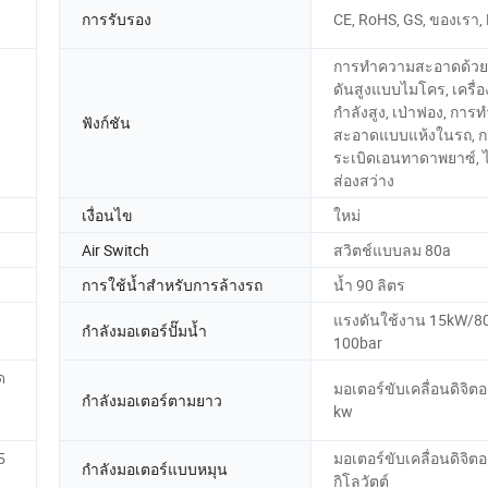
การรับรอง
CE, RoHS, GS, ของเรา,
การทำความสะอาดด้วย
ดันสูงแบบไมโคร, เครื่อง
กำลังสูง, เป่าฟอง, กา
ฟังก์ชัน
สะอาดแบบแห้งในรถ, ก
ระเบิดเอนทาดาพยาซ์, 
ส่องสว่าง
เงื่อนไข
ใหม่
Air Switch
สวิตช์แบบลม 80a
การใช้น้ำสำหรับการล้างรถ
น้ำ 90 ลิตร
แรงดันใช้งาน 15kW/80
กำลังมอเตอร์ปั๊มน้ำ
100bar
ด
มอเตอร์ขับเคลื่อนดิจิต
กำลังมอเตอร์ตามยาว
kw
5
มอเตอร์ขับเคลื่อนดิจิต
กำลังมอเตอร์แบบหมุน
กิโลวัตต์