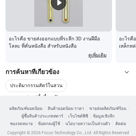
ดีไซน์ที่มากกว่า
อะไรคือ ขายส่งออกแบบที่ระลึก 3D งานฝีมือ
อะไรคื
โลหะ ที่คั่นหนังสือ สำหรับหนังสือ
เหล็กหล
ดูเพิ่มเติม
การค้นหาที่เกี่ยวข้อง
ประติมากรรมสัตว์ในสวน
ข้อมูลบริษัท
หมวดหมู่หมู่ที่เกี่ยวข้อง
ประติมากรรมสวนทองสัมฤทธิ์
ผลิตภัณฑ์ยอดนิยม
สินค้ายอดนิยม ราคา
ขายส่งผลิตภัณฑ์ร้อน
เรียกดูตามหมวดหมู่
การบรรจุและการจัดส่ง
ผู้ซื้อสินค้าประเภทสตาร์
เว็บไซต์พีซี
ข้อมูลเชิงลึก
การแกะสลักสวนทองสัมฤทธิ์
ซองจดหมาย
ข้อตกลงผู้ใช้
นโยบายความเป็นส่วนตัว
ติดต่อ
Copyright © 2026 Focus Technology Co., Ltd. All Rights Reserved
บริการของเรา
ประติมากรรมสัตว์ในสวน