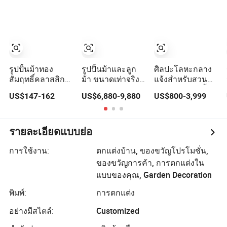
ที่มีชื่อเสียง
ประติมากรรมสัตว์
ขนาดเท่าชีวิต
ประติมากรรมสัตว์
กลางแจ้ง
ประติมากรรม
สิงโต
ประติมากรรม
รูปปั้นม้าทอง
รูปปั้นม้าและลูก
ศิลปะโลหะกลาง
กวาง สุนัข ม้า
สัมฤทธิ์คลาสสิก
ม้า ขนาดเท่าจริง
แจ้งสำหรับสวน
ประติมากรรมสัตว์
พร้อมฐานหินอ่อน
สำหรับตกแต่งสวน
ขนาดชีวิต รูปปั้น
US$147-162
US$6,880-9,880
US$800-3,999
สำหรับตกแต่งบ้าน
สัตว์ทองสัมฤทธิ์
ม้าขนาดใหญ่ รูป
ม้าตัวแม่กับลูกม้า
ปั้นม้าสีบรอนซ์
รูปปั้นม้า
รายละเอียดแบบย่อ
การใช้งาน:
ตกแต่งบ้าน, ของขวัญโปรโมชั่น,
ของขวัญการค้า, การตกแต่งใน
แบบของคุณ, Garden Decoration
พิมพ์:
การตกแต่ง
อย่างมีสไตล์:
Customized