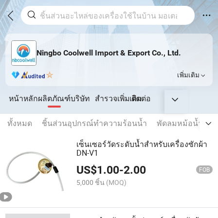
Ningbo Coolwell Import & Export Co., Ltd.
เพิ่มเติม
หน้าหลัก
ผลิตภัณฑ์
บริษัท
สำรวจเพิ่มเติม
ติดต่อ
ทั้งหมด
ชิ้นส่วนอุปกรณ์ทำความร้อนน้ำ
พัดลมหม้อน้ำ
อื
เซ็นเซอร์วัดระดับน้ำสำหรับเครื่องซักผ้า
DN-V1
US$
1.00
-
2.00
FOB
5,000 ชิ้น
(MOQ)