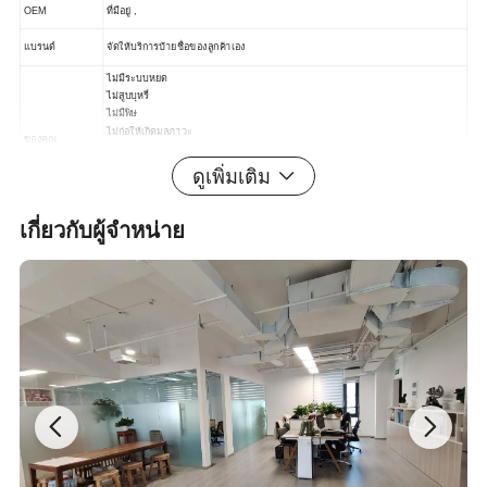
OEM
ที่มีอยู่ ,
แบรนด์
จัดให้บริการป้ายชื่อของลูกค้าเอง
ไม่มีระบบหยด
ไม่สูบบุหรี่
ไม่มีพิษ
ไม่ก่อให้เกิดมลภาวะ
ของคุณ
การเผาผลาญเป็นเวลานาน
ราคาที่สูงและแพง
ดูเพิ่มเติม
ระยะเวลาการจัดเก็บยาวนาน
ยอมรับคำสั่งซื้อแบบกำหนดเอง , คำสั่งซื้อ OEM
เกี่ยวกับผู้จำหน่าย
การบรรจุหีบห่อ
กระดาษ celolphane กระดาษแพในรูปกล่องกระดาษพลาสติกฯลฯ
รูปภาพแบบละเอียด