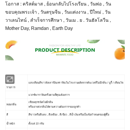
โอกาส : คริสต์มาส , ย้อนกลับไปโรงเรียน , วันพ่อ , วัน
ขอบคุณพระเจ้า , วันตรุษจีน , วันแต่งงาน , ปีใหม่ , วัน
วาเลนไทน์ , สำเร็จการศึกษา , วันเม . ย . วันฮัลโลวีน ,
Mother Day, Ramdan , Earth Day
แสงเทียนสีขาวพิลลาร์อินทราฟินในโรงงานผลิตจากต้นเวลที่ไม่มีกลิ่น / บูกี้ / เทียนไข
รายการ
แวกซ์พาราฟินหรือตามที่คุณต้องการ
เทียนทุกชนิดไม่มีกลิ่น
หอมกลิ่น
หรืออาจส่งกลิ่นได้ตามความต้องการของลูกค้า
สี
สีขาวหรือสีแดง , สีเหลือง , สีเขียว , สีน้ำเงินหรือเป็นข้อกำหนดของผู้ซื้อ
น้ำหนัก
ตั้งแต่ 10 กรัม