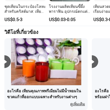
หลักการบริหาร " คุณภาพต้องมาก่อนลูกค้าต้องมาก่อนและมี
ชุดเทียนในกระป๋องโลหะ
โรงงานผลิตเทียนขี้ผึ้ง
เทียนสวด
การให้เครดิต " นับตั้งแต่ก่อตั้งบริษัทและพยายามอย่างดีที่สุด
สำหรับคริสต์มาส: เทียน
พาราฟิน อุปกรณ์ตกแต่ง
เรียบง่ายแ
หอม, เทียนเสา, เทียน
เทียนสีขาว เทียนเสาหมด
สำหรับกา
เสมอเพื่อตอบสนองความต้องการที่อาจเกิดขึ้นของลูกค้าของ
US$0.5-3
US$0.03-0.05
US$0.3-
LED, เทียนซิตรอนเนลล่า,
เปลือกขายส่ง
ในชีวิตป
เรา
เทียนวันเกิดพร้อมที่ใส่
เทียนและโหลเทียน
วิดีโอที่เกี่ยวข้อง
บริษัทของเรายินดีที่จะร่วมมือกับบริษัทต่างๆทั่วโลกอย่าง
จริงใจเพื่อสร้างสถานการณ์ที่เป็นหนึ่งในสองฝ่ายของเรา
เนื่องจากแนวโน้มของโลกาภิวัตน์ทางเศรษฐกิจได้พัฒนาขึ้น
โดยมีอำนาจที่ไม่อาจต้านทานได้
ทีมงานของเรามีประสบการณ์มากกว่า 20 ปีและมีความรู้
ความเชี่ยวชาญในด้านการผลิตและการส่งออกและได้รับชื่อ
เสียงที่ดีเยี่ยมในด้านการจัดหาอาหารคุณภาพสูงและบริการที่
ดี บริษัทของเราพร้อมที่จะให้บริการแก่ผู้นำเข้าผู้ค้าส่งผู้จัด
จำหน่ายทั่วโลกจำนวนมาก
เราหวังเป็นอย่างยิ่งว่าเราจะมีโอกาสให้บริการคุณสร้าง
อะไรคือ เทียนคุณภาพพรีเมียมไม่มีน้ำหอมใน
อะไรคือ
ความสัมพันธ์ทางธุรกิจในระยะยาวและได้รับประโยชน์จาก
ขวดแก้วที่ออกแบบเฉพาะสำหรับงานต่างๆ
พร้อมฝาไ
กันและกัน
ดูเพิ่มเติม