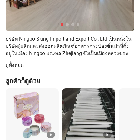
บริษัท Ningbo Sking Import and Export Co., Ltd เป็นหนึ่งใน
บริษัทผู้ผลิตและส่งออกผลิตภัณฑ์อาหารกระป๋องชั้นนำที่ตั้ง
อยู่ในเมือง Ningbo มณฑล Zhejiang ซึ่งเป็นเมืองหลวงของ
อุตสาหกรรมอาหารกระป๋องในประเทศจีน
ดูทั้งหมด
เรามุ่งมั่นที่จะพัฒนาอุตสาหกรรมอาหารของโลกและ
เชี่ยวชาญในการส่งออกอาหารซึ่งได้แก่ผักกระป๋องผลไม้
ลูกค้าก็ดูด้วย
กระป๋องถั่วกระป๋องคอนดิเมนท์ และผลไม้จีนหลากหลายชนิด
ด้วยราคาที่สามารถแข่งขันได้มากมายระบบควบคุมคุณภาพ
สูงการขนส่งสินค้าตรงเวลาและบริการหลังการขายที่ดีเราจึง
ได้ส่งออกผลิตภัณฑ์ไปยังซุปเปอร์มาร์เก็ตและผู้ค้าส่งของ
ยุโรปแอฟริกาและเอเชียตะวันออกเฉียงใต้
บริษัทของเรานำเสนอผลิตภัณฑ์ที่หลากหลายซึ่งสามารถตอบ
สนองความต้องการแบบหลายด้านของคุณได้ เรายึดมั่นใน