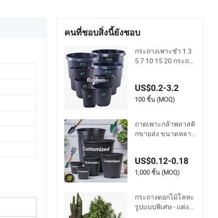
คนที่ชอบสิ่งนี้ยังชอบ
กระถางเพาะชำ 1 3
5 7 10 15 20 กระถา
งพลาสติกขนาดหนึ่ง
แกลลอน กระถางผ้า
US$0.2-3.2
ใยสังเคราะห์ สำหรับ
ปลูกบลูเบอร์รี่และมะ
100 ชิ้น (MOQ)
เดื่อ กระถางปลูกดอก
ไม้ ปลูกพืช กระถางร
ถาดเพาะกล้าพลาสติ
ะบายน้ำ 40L 35L
กขายส่ง ขนาดหลาย
ขนาด กระถางดอกไ
ม้
US$0.12-0.18
1,000 ชิ้น (MOQ)
กระถางดอกไม้โลหะ
รูปแบบพิเศษ - แต่งส
วนแบบส่วนตัว