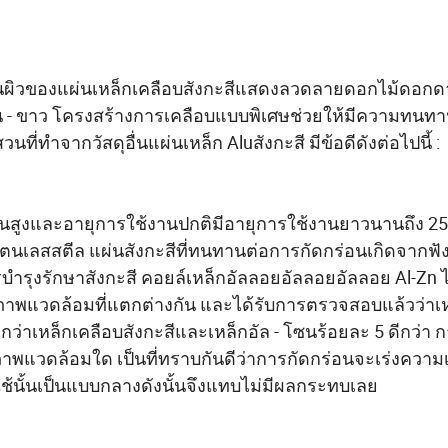
้นผิวของแผ่นเหล็กเคลือบสังกะสีแสดงลวดลายดอกไม้ดอกดาว
งิน - ขาว โครงสร้างการเคลือบแบบพิเศษช่วยให้มีความทนท
นที่ทำจากวัสดุอื่นแผ่นเหล็ก Aluสังกะสี มีข้อดีดังต่อไปนี้ :
อนสูงและอายุการใช้งานปกติมีอายุการใช้งานยาวนานถึง 25 
สแตนเลสสตีล แผ่นสังกะสีที่ทนทานต่อการกัดกร่อนเกิดจากฟั
รบำรุงรักษาสังกะสี คอยล์เหล็กอัลลอยอัลลอยอัลลอย Al-Zn 
พแวดล้อมที่แตกต่างกัน และได้รับการตรวจสอบแล้วว่าเหล
ดีกว่าเหล็กเคลือบสังกะสีและเหล็กอัล - โซนร้อยละ 5 ดีกว่า 
สภาพแวดล้อมใด เป็นที่ทราบกันดีว่าการกัดกร่อนจะเร่งความ
นั้นเป็นแบบกลางดังนั้นจึงแทบไม่มีผลกระทบเลย