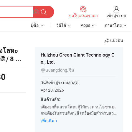
เข้าสู่ระบบ
ขอใบเสนอราคา
ผู้ซื้อ
วิธีใช้
Apps
ภาษาไทย
แบ่งปัน
ผงโลหะ
Huizhou Green Giant Technology C
 / 8 นิ้ว
o., Ltd.
Guangdong, จีน

30
วันที่เข้าสู่ระบบล่าสุด:
Apr 20, 2026
สินค้าหลัก:
เตียงยกพื้นสวนโลหะตู้ไม้กระดานโฮชาเบเ
กทเตียงในสวนสังกะสี เครื่องมือสำหรับสวน
, รั้วผัก , หม้อดอกไม้
เพิ่มเติม