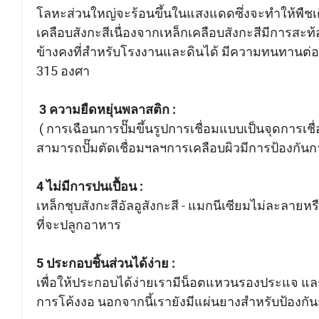
โลหะส่วนใหญ่จะร้อนขึ้นในแสงแดดซึ่งจะทำให้พืชเติบ
เคลือบสังกะสีเนื่องจากเหล็กเคลือบสังกะสีมีการส
ข้างคงที่สำหรับโรงงานและดินได้ มีความทนทานต่อ
315 องศา
3 ความยืดหยุ่นพลาสติก :
( การเฉือนการปั๊มขึ้นรูปการเชื่อมแบบเป็นจุดการเชื
สามารถปั๊มตัดเชื่อมฯลฯการเคลือบผิวมีการป้องกั
4 ไม่มีการปนเปื้อน :
เหล็กชุบสังกะสีอัลอูสังกะสี - แมกนีเซียมไม่ละลาย
ที่จะปลูกอาหาร
5 ประกอบชิ้นส่วนได้ง่าย :
เพื่อให้ประกอบได้ง่ายเรามีน็อตแหวนรองประแจ และ
การโค้งงอ นอกจากนี้เรายังมีแผ่นยางสำหรับป้องกั