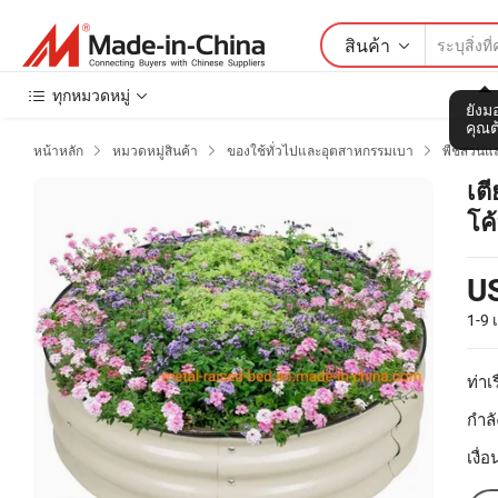
สินค้า
ทุกหมวดหมู่
ยังมอ
คุณต
หน้าหลัก
หมวดหมู่สินค้า
ของใช้ทั่วไปและอุตสาหกรรมเบา
พืชสวนแ



เต
โค้
กล
U
1-9
ท่าเร
กำลั
เงื่