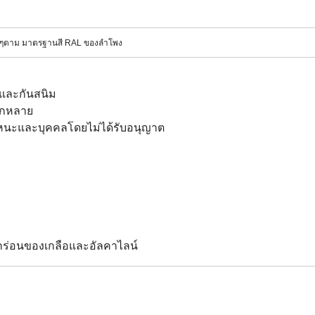
ีต่างๆตาม มาตรฐานสี RAL ของลำโพง
มและกันสนิม
ลากหลาย
าหนะและบุคคลโดยไม่ได้รับอนุญาต
ร่อนของเกลือและอัลคาไลน์