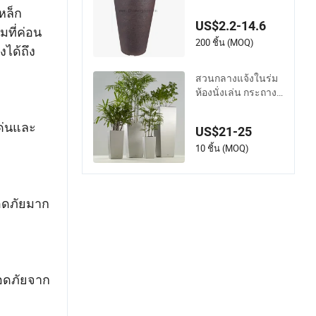
บปลูกต้นไม้ (KD995
หล็ก
1-KD9954)
US$2.2-14.6
ที่ค่อน
200 ชิ้น (MOQ)
ได้ถึง
สวนกลางแจ้งในร่ม
ห้องนั่งเล่น กระถางด
อกไม้พลาสติกขนาด
ใหญ่สูงสำหรับการค้
เด่นและ
US$21-25
า ขายส่งกระถางต้น
ไม้ กระถางสมัยใหม่
10 ชิ้น (MOQ)
ลอดภัยมาก
ลอดภัยจาก