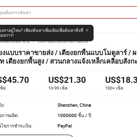
งหาอยู่ไหม? เพียงค้นหาเพิ่มเติมเพื่อค้นหาสิ่งที่
้องการ!
ละผลิตภัณฑ์ทำสวน
กระถางดอกไม้และกระถางต้นไม้

ียงแบบราคาขายส่ง / เตียงยกพื้นแบบโมดูลาร์ / 
ท เตียงยกพื้นสูง / สวนกลางแจ้งเหล็กเคลือบสังกะสี
ม
S$45.70
US$21.30
US$18.
เซ็ต
10-99
เซ็ต
100+
เซ็ต
ือ:
Shenzhen, China
งการผลิต:
1000000 ชิ้น / ปี
อนไขการชำระเงิน:
PayPal