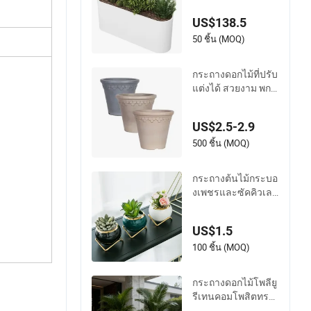
US$138.5
50 ชิ้น (MOQ)
กระถางดอกไม้ที่ปรับ
แต่งได้ สวยงาม พกพ
าสะดวก สำหรับสวน
กลางแจ้ง กระถางดอ
US$2.5-2.9
กไม้และภาชนะปลูก
500 ชิ้น (MOQ)
กระถางต้นไม้กระบอ
งเพชรและซัคคิวเลน
ต์น่ารักที่ทาสีด้วยมือ
พร้อมขาตั้งโลหะ
US$1.5
100 ชิ้น (MOQ)
กระถางดอกไม้โพลียู
รีเทนคอมโพสิตทรงก
ลมที่ทำความสะอาด