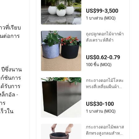
ง่ายสมัยใหม่สำหรับ
US$99-3,500
ล็อบบี้โรงแรม
1 บางส่วน (MOQ)
ที่เรียบ
ถุงปลูกดอกไม้จากผ้า
านต่อการ
สังเคราะห์สีดำ
US$0.62-0.79
100 ชิ้น (MOQ)
ปีซึ่งนาน
งก์ชันการ
กระถางดอกไม้โลหะ
ได้รับการ
ทรงสี่เหลี่ยมผืนผ้าสำ
หรับจัดแสดงในพลา
็กอัล -
ซ่าสำหรับกลางแจ้ง
การ
US$30-100
เร็วใน
1 บางส่วน (MOQ)
กระถางดอกไม้พลาส
ติกทรงสูงกลมสำหรั