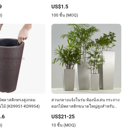
าชนะปลูก
โลหะ
9
US$1.5
Q)
100 ชิ้น (MOQ)
้พลาสติกทรงสูงกลม
สวนกลางแจ้งในร่ม ห้องนั่งเล่น กระถาง
นไม้ (KD9951-KD9954)
ดอกไม้พลาสติกขนาดใหญ่สูงสำหรับ
การค้า ขายส่งกระถางต้นไม้ กระถาง
.6
US$21-25
สมัยใหม่
Q)
10 ชิ้น (MOQ)