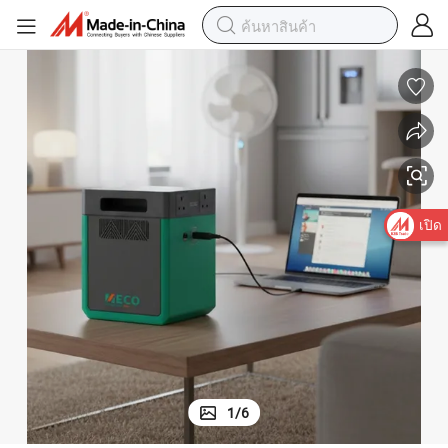
เปิด
1
/
6