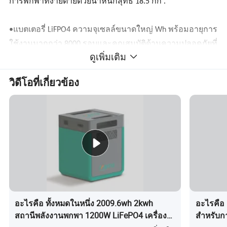
การพกพาที่ง่ายดายด้วยน้ำหนักสุทธิ 18.5 กก .
•แบตเตอรี่ LiFPO4 ความจุเซลล์ขนาดใหญ่ Wh พร้อมอายุการ
ใช้งานมากกว่า 8000 รอบและคุณสมบัติด้านความปลอดภัยที่
ดูเพิ่มเติม
หลากหลาย
วิดีโอที่เกี่ยวข้อง
•ประสิทธิภาพการแปลงสูง Gallium Nitride GaN ให้
ประสิทธิภาพการทำงาน 92 เปอร์เซ็นต์
•โซลูชัน All-in-One อินเวอร์เตอร์ในตัว , แบตเตอรี่ , BMS และ
MPPT ช่วยให้จัดการพลังงานได้อย่างครอบคลุม
•แรงดันไฟเข้า AC ได้รับการอัปเกรดเป็น 90V เป็น 280V ทำให้
ผลิตภัณฑ์เหมาะสำหรับสภาพกำลังที่ท้าทาย
อะไรคือ ทั้งหมดในหนึ่ง 2009.6wh 2kwh
อะไรคือ 
สถานีพลังงานพกพา 1200W LiFePO4 เครื่อง
สำหรับกา
•กำลังไฟต่อเนื่องกำลังแรง 1200 วัตต์กำลังแรงสูงสนับสนุน