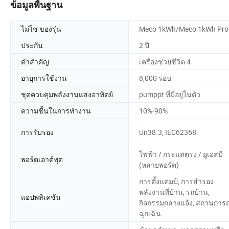
ข้อมูลพื้นฐาน
ไม่ใช่ ของรุ่น
Meco 1kWh/Meco 1kWh Pro
ประกัน
2 ปี
คำสำคัญ
เครื่องช่วยชีวิต 4
อายุการใช้งาน
8,000 รอบ
ชุดควบคุมพลังงานแสงอาทิตย์
pumppt ที่มีอยู่ในตัว
ความชื้นในการทำงาน
10%-90%
การรับรอง
Un38.3, IEC62368
ไฟฟ้า / กระแสตรง / ยูเอสบี
พอร์ตเอาต์พุต
(หลายพอร์ต)
การตั้งแคมป์, การสำรอง
พลังงานที่บ้าน, รถบ้าน,
แอปพลิเคชัน
กิจกรรมกลางแจ้ง, สถานการณ
ฉุกเฉิน