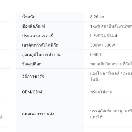
น้ำหนัก
8.26 กก
ชื่อผลิตภัณฑ์
1kwh สถานีพลังงานพก
ประเภทแบตเตอรี่
LiFePO4 314ah
เอาต์พุตกำลังไฟพิกัด
300W / 500W
อุณหภูมิในการทำงาน
0-40℃
วัสดุเปลือก
พลาสติกวิศวกรรมที่กัน
แผงโซลาร์เซลล์ / อะแ
วิธีการชาร์จ
ไฟฟ้า
OEM/ODM
พร้อมใช้งาน
บรรจุภัณฑ์มาตรฐานหรือ
แพคเพจการขนส่ง
์
แต่งได้