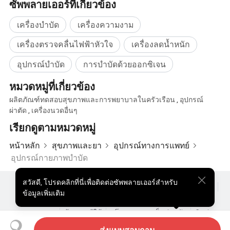
ซัพพลายเออร์ที่เกี่ยวข้อง
* จะถ่ายเทการประสานและ
การเคลือบแบบเรื้อรังผ่านพลังงานความ
ร้อนที่ควบคุม
เครื่องบำบัด
เครื่องความงาม
* คืนความคล่องตัวของข้อต่อ
โดยเพิ่มความยืดหยุ่นในเนื้อเยื่อแข็งหรือ
เครื่องตรวจคลื่นไฟฟ้าหัวใจ
เครื่องลดน้ำหนัก
หลังผ่าตัด
* บรรเทาอาการปวดทางประสาท
ผ่านการกำจัดรอยแตกและการปรับ
อุปกรณ์บำบัด
การบำบัดด้วยออกซิเจน
ประสาท
หมวดหมู่ที่เกี่ยวข้อง
โหมดความถี่คู่แบบผนึก
ผลิตภัณฑ์ทดสอบสุขภาพและการพยาบาลในครัวเรือน
,
อุปกรณ์
การรวมความถี่ทั้งสองเข้าด้วยกันจะปลดล็อคการบำบัด 3D
ผ่าตัด
,
เครื่องนวดอื่นๆ
เรียกดูตามหมวดหมู่
* การกำหนดเป้าหมายแบบสองมิติ :
จัดการกับเลเยอร์เนื้อเยื่อในแนว
หน้าหลัก
สุขภาพและยา
อุปกรณ์ทางการแพทย์
นอนและลึกสำหรับการรักษาแบบครอบคลุมได้พร้อมกัน
อุปกรณ์กายภาพบำบัด
* การสั่นพ้องเซลลูลาร์ที่ดีขึ้น :
20kHz จะขยายเอฟเฟกต์กระตุ้น
ชีวภาพของ 30 kHz โดยเร่งการกลับสู่สภาวะปกติด้วยอัตราเร่ง 50 %
สวัสดี
,
โปรดคลิกที่นี่เพื่อติดต่อซัพพลายเออร์สำหรับ
เทียบกับอุปกรณ์ที่ใช้ความถี่เดียว
ผลิตภัณฑ์ยอดนิยม
สินค้ายอดนิยม ราคา
ขายส่งผลิตภัณฑ์ร้อน
ข้อมูลเพิ่มเติม
* การถ่ายทอดพลังงานแบบปรับได้ :
การจับคู่อิมพิแดนส์อัจฉริยะทำให้
ผู้ซื้อสินค้าประเภทสตาร์
เว็บไซต์พีซี
ข้อมูลเชิงลึก
การกระจายความร้อนมีประสิทธิภาพที่สุดลดความรู้สึกไม่สบายใน
ซองจดหมาย
ข้อตกลงผู้ใช้
นโยบายความเป็นส่วนตัว
ติดต่อ
ขณะที่เพิ่มประสิทธิภาพ
Copyright © 2026 Focus Technology Co., Ltd. All Rights Reserved
ส่งแบบสอบถาม