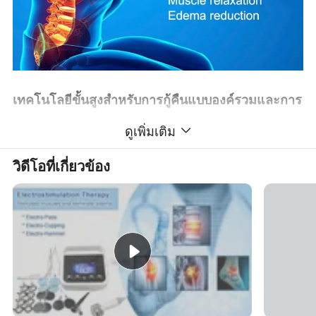
เทคโนโลยีขั้นสูงสำหรับการกู้คืนแบบองค์รวมและการ
Rejuvenation
ดูเพิ่มเติม
อุปกรณ์บำบัดโรคด้วย TECAR อันล้ำสมัยของเราได้ผสานรวมความถี่
สองแบบ (448kHz และ 20kHz) เพื่อก่อให้เกิดผลด้านการบำบัดที่ไม่มี
วิดีโอที่เกี่ยวข้อง
ใครเทียบได้รวมเทคโนโลยีที่ได้แรงบันดาลใจของ Indiba เข้ากับ
นวัตกรรมด้านพลังงาน ออกแบบมาสำหรับคลินิกและศูนย์สุขภาพมือ
อาชีพระบบนี้สามารถตอบสนองความต้องการด้านกล้ามเนื้อและ
กระดูกและร่างกายได้อย่างหลากหลายรวมถึงความต้องการด้านการ
ฟื้นฟูสุขภาพ
กลไกและคุณประโยชน์ของความถี่คู่
1 ความถี่ 48kHz: การฟื้นฟูเซลลูลาร์และการเปิดใช้งานเมตาโบลิค