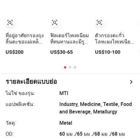
รูพรุน ตัวกรองสเต
นเลส
ที่อยู่อาศัยกรองถุง
ฟิลเตอร์ไทเทเนียม
ตัวกรองตะกั่ว
ลิ้นตะขอแม่เหล็ก
ที่ทนทานและมีรู
โลหะผงไทเทเนียม
แบบเลนติกูล
พรุนสำหรับการก
ซินเตอร์ไมครอน
US$200
US$30-65
US$10-100
สำหรับเครื่องดื่มส
รองก๊าซอย่างมี
0.2 0.5 1 5 10 50
แตนเลสสตีล
ประสิทธิภาพ
รายละเอียดแบบย่อ
ไม่ใช่ ของรุ่น:
MTI
แอปพลิเคชัน:
Industry, Medicine, Textile, Food
and Beverage, Metallurgy
วัสดุ:
Metal
OD:
60 มม ./65 มม ./68 มม ./68 มม