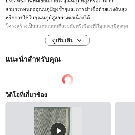
ประสิทธิภาพที่ดีเยี่ยมภายใต้อุณหภูมิที่สูงหรือต่ำมาก
สามารถทนต่ออุณหภูมิสูงซ้ำๆและการฆ่าเชื้อด้วยแรงดันสูง
หรือการใช้ในอุณหภูมิสูงอย่างต่อเนื่องได้
โครงสร้างเป็นสแตนเลสสตีลระดับพรีเมียมที่มีอุณหภูมิสูงสุด
600 º C และโลหะผสมพิเศษที่ทนต่ออุณหภูมิสูงสุด 900 º C
ดูเพิ่มเติม
โครงสร้างที่แข็งแรงและทนทานได้รับการออกแบบมา
สำหรับการโหลดเข้าอุปกรณ์โดยตรงเป็นองค์ประกอบ
แนะนำสำหรับคุณ
โครงสร้างโดยไม่จำเป็นต้องมีการสนับสนุนเสริม
ความยืดหยุ่นที่น่าประทับใจเพื่อความกระชับหรือแรง
กระแทกพร้อมความทนทานต่อความล้าที่เหนือกว่า
ความเข้ากันได้ทางเคมีดีเยี่ยมทนต่อการกัดกร่อนจึงเหมาะ
อย่างยิ่งสำหรับการกรอง pH และสารละลายอินทรีย์
วิดีโอที่เกี่ยวข้อง
ความจุการเก็บสิ่งสกปรกสูงทำให้มีอายุการใช้งานยาวนาน
ขึ้น
การปรับสภาพที่มีประสิทธิภาพและการใช้งานซ้ำผ่านการ
ล้างที่เรียบง่าย