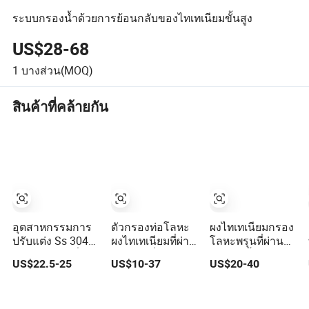
ระบบกรองน้ำด้วยการย้อนกลับของไทเทเนียมขั้นสูง
US$28-68
1
บางส่วน(MOQ)
สินค้าที่คล้ายกัน
อุตสาหกรรมการ
ตัวกรองท่อโลหะ
ผงไทเทเนียมกรอง
ปรับแต่ง Ss 304
ผงไทเทเนียมที่ผ่าน
โลหะพรุนที่ผ่าน
316 ตัวกรองที่ผ่าน
การเผาเพื่อกำจัด
การอัดขึ้นรูป
US$22.5-25
US$10-37
US$20-40
การอัดแน่น การก
ฝุ่นในอากาศ
รองไมครอน ตัว
กรองไทเทเนียมที่มี