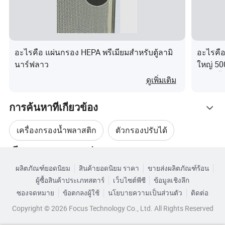
แอปพลิเคชัน
เหมาะสำหรับการกรองโพลีเอทิลีนโพลีโพรพิลีนไนลอน
โพลีเอสเตอร์และวิสคอส
เหมาะอย่างยิ่งสำหรับตัวเร่งปฏิกิริยาและโพลีเมอร์ที่มีการก
อะไรคือ แผ่นกรอง HEPA พรีเมียมสำหรับตู้ลามิ
อะไรคือ
รองที่ดีกว่า
นาร์ฟลาว
ใหญ่ 50
บำบัดน้
ประสิทธิภาพสูงในการกรองน้ำมันไฮดรอลิคน้ำมันเชื้อเพลิง
ดูเพิ่มเติม
และสารหล่อลื่น
ออกแบบมาเพื่อการใช้งานการกรองที่มีอุณหภูมิสูงแรงดันสูง
การค้นหาที่เกี่ยวข้อง
และความแม่นยำสูงหลากหลายรูปแบบ
เครื่องกรองน้ำพลาสติก
ตัวกรองปรับได้
รูปภาพแบบละเอียด
เรียกดูตามหมวดหมู่
เครื่องทำฟิลเตอร์น้ำ
เชื้อราที่กรองน้ำ
ผลิตภัณฑ์ยอดนิยม
สินค้ายอดนิยม ราคา
ขายส่งผลิตภัณฑ์ร้อน
ผู้ซื้อสินค้าประเภทสตาร์
เว็บไซต์พีซี
ข้อมูลเชิงลึก
แบบหล่อกรองน้ำ
กรองตะแกรง
ซองจดหมาย
ข้อตกลงผู้ใช้
นโยบายความเป็นส่วนตัว
ติดต่อ
พารามิเตอร์ของผลิตภัณฑ์
Copyright © 2026 Focus Technology Co., Ltd. All Rights Reserved