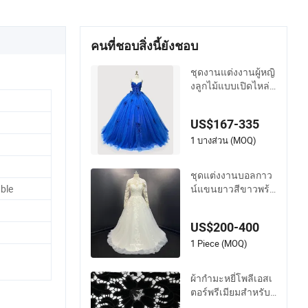
คนที่ชอบสิ่งนี้ยังชอบ
ชุดงานแต่งงานผู้หญิ
งลูกไม้แบบเปิดไหล่สี
น้ำเงินเจ้าหญิงสำหรั
บงานควินเซอเนร่า
US$167-335
ชุดปาร์ตี้ ชุดเจ้าหญิง
ชุดสำหรับเด็ก ชุดเย็
1 บางส่วน (MOQ)
น ชุดพรอม
ชุดแต่งงานบอลกาว
น์แขนยาวสีขาวพร้อ
ble
มลูกไม้ปักประดับด้ว
ยลูกปัด
US$200-400
1 Piece (MOQ)
ผ้ากำมะหยี่โพลีเอสเ
ตอร์พรีเมียมสำหรับ
ชุดปาร์ตี้ที่มีสไตล์