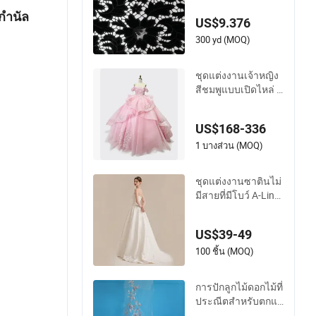
กำนัล
US$9.376
300 yd (MOQ)
ชุดแต่งงานเจ้าหญิง
สีชมพูแบบเปิดไหล่ ค
อวี ชุดควินเซนญ่า ชุ
ดปาร์ตี้ ชุดแต่งงานผู้
US$168-336
หญิง ชุดเดรส ชุดพร
อม
1 บางส่วน (MOQ)
ชุดแต่งงานซาตินไม่
มีสายที่มีโบว์ A-Line
ชุดเจ้าสาวที่มีหลังแ
บบคอร์เซ็ต ปรับแต่ง
US$39-49
ได้ ขนาดใหญ่ สวยง
าม สีงาช้าง
100 ชิ้น (MOQ)
การปักลูกไม้ดอกไม้ที่
ประณีตสำหรับตกแต่
งชุดเจ้าสาว