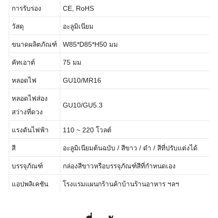
หมายเลขรุ่น
LT1009
การรับรอง
CE, RoHS
วัสดุ
อะลูมิเนียม
ขนาดผลิตภัณฑ์
W85*D85*H50 มม
คัทเอาต์
75 มม
หลอดไฟ
GU10/MR16
หลอดไฟส่อง
GU10/GU5.3
สว่างที่ดวง
แรงดันไฟฟ้า
110 ~ 220 โวลต์
สี
อะลูมิเนียมต้นฉบับ / สีขาว / ดำ / สีที่ปรับแต่งได้
บรรจุภัณฑ์
กล่องสีขาวหรือบรรจุภัณฑ์สีที่กำหนดเอง
แอปพลิเคชัน
โรงแรมแผนกร้านค้าบ้านร้านอาหาร ฯลฯ