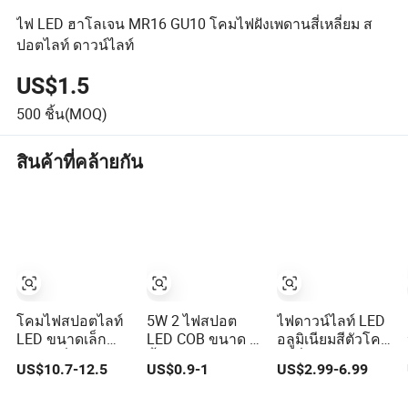
ไฟ LED ฮาโลเจน MR16 GU10 โคมไฟฝังเพดานสี่เหลี่ยม ส
ปอตไลท์ ดาวน์ไลท์
US$1.5
500
ชิ้น(MOQ)
สินค้าที่คล้ายกัน
โคมไฟสปอตไลท์
5W 2 ไฟสปอต
ไฟดาวน์ไลท์ LED
LED ขนาดเล็ก
LED COB ขนาด 1
อลูมิเนียมสีตัวโคม
ภายในที่ได้รับการ
นิ้ว 3000-6000K
ไฟที่มีความสว่าง
US$10.7-12.5
US$0.9-1
US$2.99-6.99
รับรอง CE RoHS
AC185-265V แสง
สูง 12W สปอตไลท์
สำหรับการจัด
สว่างภายใน