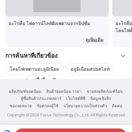
อะไรคือ ไฟดาวน์ไลท์ฝังเพดานจากยิปซั่ม
อะไรคือ
โคมไฟตั
E26/E27
ดูเพิ่มเติม
1200m
การค้นหาที่เกี่ยวข้อง
โคมไฟเพดานอะลูมิเนียม
อลูมิเนียมสปอตไลท์
หมวดหมู่หมู่ที่เกี่ยวข้อง
ไฟดาวน์ไลท์อลูมิเนียม
ไฟสปอตไลท์อลูมิเนียม
ผลิตภัณฑ์ยอดนิยม
สินค้ายอดนิยม ราคา
ขายส่งผลิตภัณฑ์ร้อน
เรียกดูตามหมวดหมู่
ผู้ซื้อสินค้าประเภทสตาร์
เว็บไซต์พีซี
ข้อมูลเชิงลึก
ไฟดาวน์ไลท์ติดเพดาน
ไฟเพดานแบบดาวน์ไลท์
ซองจดหมาย
ข้อตกลงผู้ใช้
นโยบายความเป็นส่วนตัว
ติดต่อ
Copyright © 2026 Focus Technology Co., Ltd. All Rights Reserved