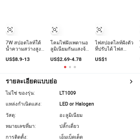
แสดงเครื่อง
สำหรับห้องนั่งเล่น
ประดับและ
และห้องนอน ตก
นาฬิกาที่มีความ
แต่งไฟสปอตไลท์
หรูหรา
แบบฝังกลม
7W สปอตไลท์ใต้
โคมไฟฝังเพดานอ
ไฟสปอตไลท์ฝังตัว
น้ำความสว่างสูง
ลูมิเนียมกันแสงจ้า
ที่ปรับได้ ไฟส
COB 1-25W ส
ในร่มสำหรับ
ปอตไลท์ฝังตัวแบบ
US$8.9-13
US$2.69-4.78
US$1
ปอตไลท์สำหรับ
โรงแรม 3W 5W
ขยายได้ ไฟ LED ส
สวน สระว่ายน้ำ
9W 15W ส
ปอตไลท์ฝังตัวแบบ
แสงไฟในตู้ปลา
ปอตไลท์ COB LED
ขยายได้
การตกแต่งสวน
รายละเอียดแบบย่อ
และสนามหญ้า ส
ปอตไลท์สำหรับ
ไม่ใช่ ของรุ่น:
LT1009
สวนและสนาม
แหล่งกำเนิดแสง:
LED or Halogen
หญ้า
วัสดุ:
อะลูมิเนียม
หมายเลขที่มา:
ปลั๊กเดี่ยว
การติดตั้ง:
เอ็มเบ็ดเด็ด