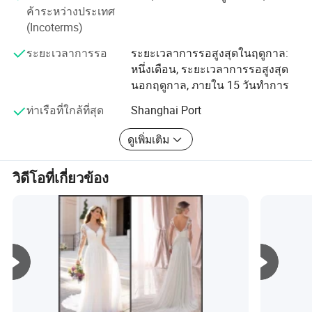
ค้าระหว่างประเทศ
ไม่เพียงแต่จัดหาชุดแต่งงานที่พวกเขาชอบให้แก่สินบนเท่านั้น
ท้องถิ่นได้
(Incoterms)
แต่ยังสามารถทำชุดแต่งเองตามตัวอย่างหรือภาพวาดจาก
ชุดแต่งกายทั้งหมดในร้านของเราสามารถทำขึ้นตามสั่งได้ คุณ
ลูกค้าทั่วโลกได้อีกด้วย
สามารถเลือกสีที่คุณชอบได้
ระยะเวลาการรอ
ระยะเวลาการรอสูงสุดในฤดูกาล:
เลือกขนาดจากตารางไซส์หรือบอกขนาดทรวงอกเอวสะโพกช่วงไหล่
หนึ่งเดือน, ระยะเวลาการรอสูงสุด
เครื่องแต่งกายที่พึงพอใจเป็นสิ่งสำคัญสำหรับผู้หญิงทุกคน เป้า
ถึงเอว
นอกฤดูกาล, ภายใน 15 วันทำการ
หมายของเราคือการทำให้ลูกค้าทุกคนมีความสุขต้องการให้
ความสูงจากระดับไหล่สู่พื้นและส้นเท้าสูง
ลูกค้าทุกคนมีความโดดเด่นสวยงามและสง่างาม เราเชื่อว่า
ท่าเรือที่ใกล้ที่สุด
Shanghai Port
คุณจะพบชุดที่คุณต้องการเพราะมีหลายสไตล์คุณภาพสูงและ
เกี่ยวกับรายการ :
บริการที่น่าพึงพอใจที่เรานำเสนอ และชุดของเราจะช่วยเพิ่ม
ดูเพิ่มเติม
ความสว่างสดใสและเสน่ห์อันดึงดูดสำหรับงานแต่งงานที่มี
** สภาพ : ใหม่เอี่ยม ! สินค้าคงคลังหรือกำหนดเอง
เสน่ห์ เป็นห้องพักชุดวิวาห์ที่สามารถให้บริการคุณได้อย่างคุ้ม
MOQ: 1 PC
วิดีโอที่เกี่ยวข้อง
ค่าที่สุดคุณภาพสูงและบริการยอดเยี่ยมสามารถตอบสนอง
ขนาด : US 2 4 6 8 10 12 14 16 18 20 22 24 26 28
ความต้องการพิเศษของคุณได้และสามารถดึงดูดความชื่นชม
EU 32 34 36 38 40 42 44 46 48 50 52 54 56 58
และความนับถือของผู้อื่นเมื่อเข้าร่วมงานแต่งงานอันสมบูรณ์
สหราชอาณาจักร 6 8 10 12 14 16 18 20 22 24 26 28 30 32
แบบของคุณ
ขนาด
ขนาดสหรัฐอเมริกา
2
4
6
8
10
12
14
16
ขนาดยุโรป
32
34
36
38
40
42
44
46
ขนาดของอังกฤษ
6
8
10
12
14
16
18
20