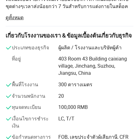
ชุดต่างๆเวลาส่งน้อยกว่า 7 วันสำหรับการแต่งกายในสต็อค
เราคือนักออกแบบที่มีประสบการณ์ด้านชุดเจ้าสาวชุดเจ้าสาว
ดูทั้งหมด
ชุดคลุมสำหรับงานแต่งงานชุดแต่งงานชุดราตรี เครื่องแต่ง
กายพนักงานรับใช้ชุดผ้าโปรมชุดปาร์ตี้และอุปกรณ์เสริม
แต่งงานแต่งงานเช่นผ้าคลุมดินถุงมือที่เน้นคุณภาพปานกลาง
เกี่ยวกับโรงงานของเรา & ข้อมูลเบื้องต้นเกี่ยวกับธุรกิจ
และคุณภาพสูงสุด เครื่องแต่งกาย / เครื่องประดับของเราทุก
ประเภทของธุรกิจ
ผู้ผลิต / โรงงานและบริษัทผู้ค้า
ชิ้นผลิตจากเนื้อผ้าคุณภาพสูงที่นำเข้ามาจากต่างประเทศและ
ปักด้วยมือหรือโดยเครื่อง ด้วยกระบวนการผลิตที่เข้มงวดชุด
ที่อยู่
403 Room 43 Building caixiang
สินค้าทั้งหมดเป็นสินค้าใหม่เรายอมรับสินค้าที่กำหนดเองสำหรับชุด
กระโปรงของเราจึงเป็นที่นิยมสำหรับลูกค้าอยู่เสมอ เรามีทีม
village, Jinchang, Suzhou,
ต่างๆเวลาจัดส่งน้อยกว่า 7 วันสำหรับ
นักออกแบบมืออาชีพช่างทำจานช่างตัดเสื้อและพนักงานฝ่าย
Jiangsu, China
ชุดกระโปรงในสต็อก เกี่ยวกับบริษัทเครื่องแต่งกายหัวหน้าโรงงานใน
ผลิตอุทิศตนเพื่อมอบบริการที่ดีกว่าและน่าพึงพอใจยิ่งขึ้นให้แก่
ซูโจวแห่งการแต่งงานบริษัทถือเป็นภารกิจของเราที่จะช่วยเจ้าสาวทุก
พื้นที่โรงงาน
300 ตารางเมตร
คุณ
คนให้เดินผ่านประตูของเราเพื่อค้นหาชุดแต่งงานที่เหมาะสมที่สุดของ
จำนวนพนักงาน
20
ปัจจุบันเราจัดหาร้านชุดเจ้าสาวกว่า 45 ร้านในอเมริกาเหนือ
พวกเขา เราเป็นผู้ผลิตที่มีประสบการณ์ด้านชุดแต่งงานชุดราตรี
และยุโรป เรายังมีสินค้าให้เลือกมากมายทั้งผ้าทิอาผ้า
เครื่องแต่งกายพนักงานรับใช้ชุดผ้าโปรมชุดปาร์ตี้ ชุดแต่งงานสำหรับ
ทุนจดทะเบียน
100,000 RMB
กระโปรงและรองเท้าและสามารถช่วยแก้ไขปัญหาด้วย
คลอดชุดลูกและเครื่องประดับสำหรับงานแต่งงานมุ่งเน้นคุณภาพ
ความเครียดของพนักงานในท้องถิ่นได้
เงื่อนไขการชำระ
LC, T/T
สูงสุด ปัจจุบันเราจัดหาร้านชุดเจ้าสาวกว่า 45 ร้านในอเมริกาเหนือ
เงิน
และยุโรป เรายังมีสินค้าให้เลือกมากมายทั้งผ้าทิอาผ้ากระโปรงและ
เราขอต้อนรับท่านมาและแลกเปลี่ยนความคิดเห็นกับเรารวม
รองเท้าและสามารถช่วยแก้ไขปัญหาด้วยความเครียดของพนักงานใน
ข้อกำหนดทางการ
FOB, เลขประจำตัวผู้เสียภาษี, CFR
ถึงเลือกสรรชุดแต่งงานและอุปกรณ์เสริมในฝันของท่าน เรา