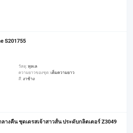
ine S201755
วัสดุ:
ทุลเล
ความยาวของชุด:
เต็มความยาว
สี:
งาช้าง
งกลางคืน ชุดเดรสเจ้าสาวสั้น ประดับกลิตเตอร์ Z3049