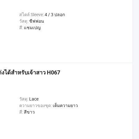
สไตล์ Sleeve:
4 / 3 ปลอก
วัสดุ:
ชีฟฟอน
สี:
แชมเปญ
แต่งได้สำหรับเจ้าสาว H067
วัสดุ:
Lace
ความยาวของชุด:
เต็มความยาว
สี:
สีขาว