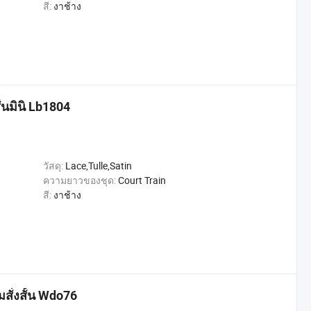
สี:
งาช้าง
นมินิ Lb1804
วัสดุ:
Lace,Tulle,Satin
ความยาวของชุด:
Court Train
สี:
งาช้าง
สั่งสั้น Wdo76