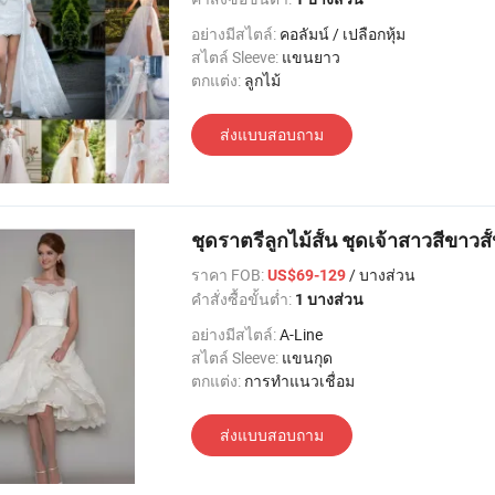
อย่างมีสไตล์:
คอลัมน์ / เปลือกหุ้ม
สไตล์ Sleeve:
แขนยาว
ตกแต่ง:
ลูกไม้
ส่งแบบสอบถาม
ชุดราตรีลูกไม้สั้น ชุดเจ้าสาวสีขาวส
ราคา FOB:
/ บางส่วน
US$69-129
คำสั่งซื้อขั้นต่ำ:
1 บางส่วน
อย่างมีสไตล์:
A-Line
สไตล์ Sleeve:
แขนกุด
ตกแต่ง:
การทำแนวเชื่อม
ส่งแบบสอบถาม