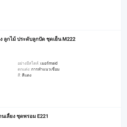
ง ลูกไม้ ประดับลูกปัด ชุดเย็น M222
อย่างมีสไตล์:
เมอร์maid
ตกแต่ง:
การทำแนวเชื่อม
สี:
สีแดง
งานเลี้ยง ชุดพรอม E221