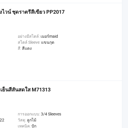
งไวน์ ชุดราตรีสีเขียว PP2017
อย่างมีสไตล์:
เมอร์maid
สไตล์ Sleeve:
แขนกุด
สี:
สีแดง
ุดเย็นสีสันสดใส M71313
การออกแบบ:
3/4 Sleeves
022
วัสดุ:
ลูกไม้
เทคนิค:
ปัก