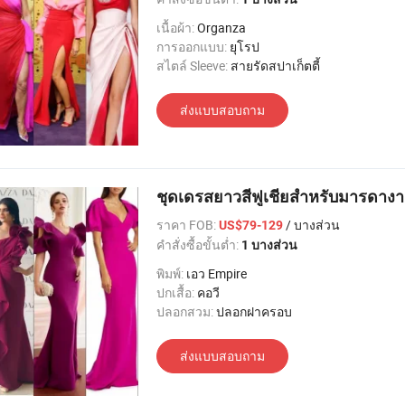
เนื้อผ้า:
Organza
การออกแบบ:
ยุโรป
สไตล์ Sleeve:
สายรัดสปาเก็ตตี้
ส่งแบบสอบถาม
ชุดเดรสยาวสีฟูเชียสำหรับมารดาง
ราคา FOB:
/ บางส่วน
US$79-129
คำสั่งซื้อขั้นต่ำ:
1 บางส่วน
พิมพ์:
เอว Empire
ปกเสื้อ:
คอวี
ปลอกสวม:
ปลอกฝาครอบ
ส่งแบบสอบถาม