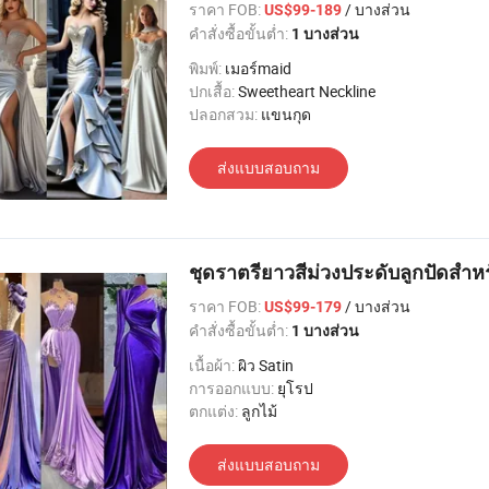
ราคา FOB:
/ บางส่วน
US$99-189
คำสั่งซื้อขั้นต่ำ:
1 บางส่วน
พิมพ์:
เมอร์maid
ปกเสื้อ:
Sweetheart Neckline
ปลอกสวม:
แขนกุด
ส่งแบบสอบถาม
ชุดราตรียาวสีม่วงประดับลูกปัดสำ
ราคา FOB:
/ บางส่วน
US$99-179
คำสั่งซื้อขั้นต่ำ:
1 บางส่วน
เนื้อผ้า:
ผิว Satin
การออกแบบ:
ยุโรป
ตกแต่ง:
ลูกไม้
ส่งแบบสอบถาม