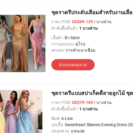
ชุดราตรีประดับเลื่อมสำหรับงานเลี้ย
ราคา FOB:
/ บางส่วน
US$69-129
คำสั่งซื้อขั้นต่ำ:
1 บางส่วน
เนื้อผ้า:
ผิว Satin
การออกแบบ:
ยุโรป
ตกแต่ง:
การทำแนวเชื่อม
ส่งแบบสอบถาม
ชุดราตรีแบบสปาเก็ตตี้ลายลูกไม้ ช
ราคา FOB:
/ บางส่วน
US$79-169
คำสั่งซื้อขั้นต่ำ:
1 บางส่วน
พิมพ์:
A-Line
ปกเสื้อ:
Sweetheart Sleeves Evening Dress 2
ปลอกสวม:
แขนกุด