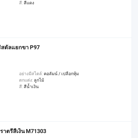
สี:
สีแดง
คริสตัลแยกขา P97
อย่างมีสไตล์:
คอลัมน์ / เปลือกหุ้ม
ตกแต่ง:
ลูกไม้
สี:
สีน้ำเงิน
ดราตรีสีเงิน M71303