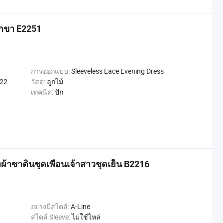
แยกขา E2251
การออกแบบ:
Sleeveless Lace Evening Dress
022
วัสดุ:
ลูกไม้
เทคนิค:
ปัก
งผ้าซาตินชุดเพื่อนเจ้าสาวชุดเย็น B2216
อย่างมีสไตล์:
A-Line
สไตล์ Sleeve:
ไม่ใช้ไหล่