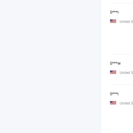
S***i
United S
S***w
United S
S***i
United S