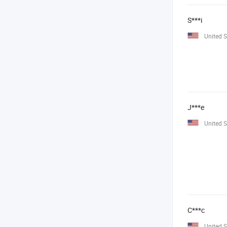
S***i
United S
J***e
United S
C***c
United S