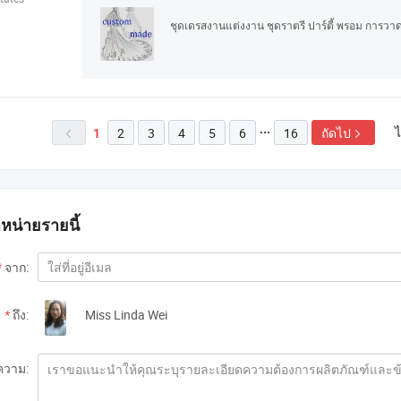
ชุดเดรสงานแต่งงาน ชุดราตรี ปาร์ตี้ พรอม การวา
ไ
2
3
4
5
6
16
ถัดไป

1


ำหน่ายรายนี้
*
จาก:
*
ถึง:
Miss Linda Wei
ความ: