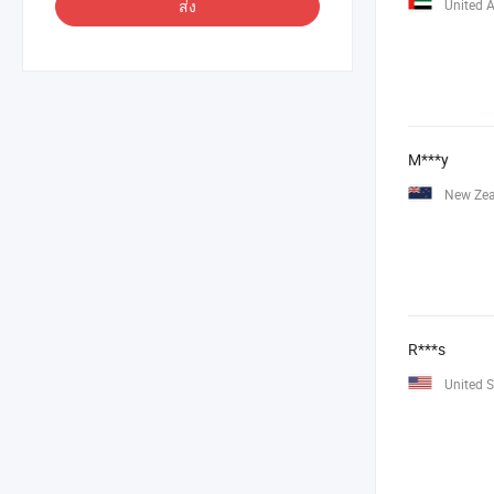
United 
ส่ง
M***y
New Ze
R***s
United S