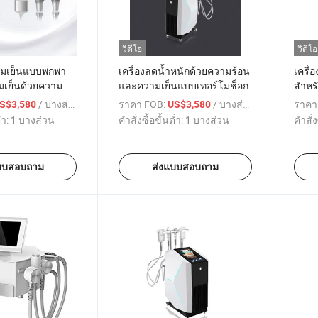
วิดีโอ
วิดีโอ
ามเย็นแบบพกพา
เครื่องลดน้ำหนักด้วยความร้อน
เครื่
เย็นด้วยความ
และความเย็นแบบเทอร์โมช็อก
สำหร
อง EMS Cryo
การย
/ บางส่วน
ราคา FOB:
/ บางส่วน
ราคา
S$3,580
US$3,580
่ำ:
1 บางส่วน
คำสั่งซื้อขั้นต่ำ:
1 บางส่วน
คำสั่ง
บบสอบถาม
ส่งแบบสอบถาม