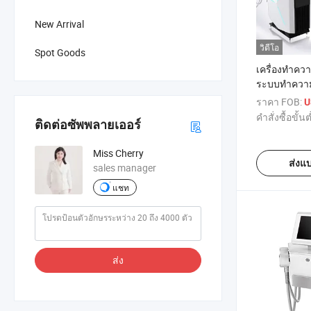
New Arrival
วิดีโอ
Spot Goods
เครื่องทำคว
ระบบทำความ
เย็นจัด เครื่
ราคา FOB:
U
คำสั่งซื้อขั้นต
ติดต่อซัพพลายเออร์
Miss Cherry
ส่งแ
sales manager
แชท
ส่ง