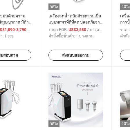
วิดีโอ
วิดีโอ
ไขมันด้วยความ
เครื่องลดน้ำหนักด้วยความเย็น
เครื่
ช้สูญญากาศ มีด้าม
แบบพกพาที่ดีที่สุด ปลอดภัยจาก
การปั
 แผ่นทนความร้อน
การเปลี่ยนแปลงอุณหภูมิอย่าง
ความ
/ set
ราคา FOB:
/ บางส่วน
ราคา
S$1,890-3,790
US$3,580
รวดเร็ว
่ำ:
1 set
คำสั่งซื้อขั้นต่ำ:
1 บางส่วน
คำสั่ง
บบสอบถาม
ส่งแบบสอบถาม
วิดีโอ
วิดีโอ