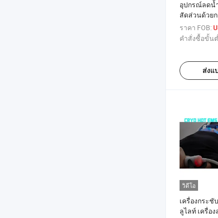
อุปกรณ์ลดน้
สัดส่วนด้วย
ไม่มีไขมัน
ราคา FOB:
U
คำสั่งซื้อขั้นต
ส่งแ
วิดีโอ
เครื่องกระชั
ลูไลท์ เครื่