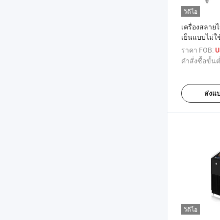
วิดีโอ
เครื่องสลาย
เย็นแบบไม่ใ
จับร้อนเย็น
ราคา FOB:
U
เย็น
คำสั่งซื้อขั้นต
ส่งแ
วิดีโอ