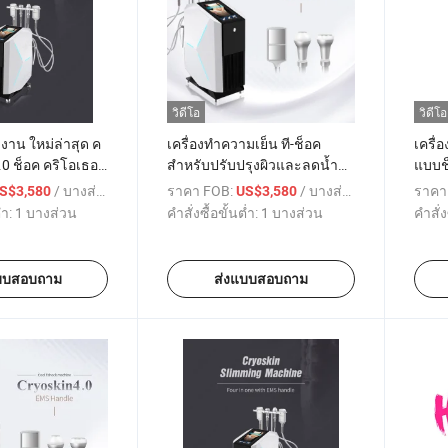
วิดีโอ
วิดีโอ
าน ใหม่ล่าสุด ค
เครื่องทำความเย็น ที-ช็อค
เครื่
4.0 ช็อค คริโอเธอ
สำหรับปรับปรุงผิวและลดน้ำ
แบบช็
หนัก ผลิตภัณฑ์ความงาม
ทำคว
/ บางส่วน
ราคา FOB:
/ บางส่วน
ราคา
S$3,580
US$3,580
ที่สุด
่ำ:
1 บางส่วน
คำสั่งซื้อขั้นต่ำ:
1 บางส่วน
คำสั่ง
บบสอบถาม
ส่งแบบสอบถาม