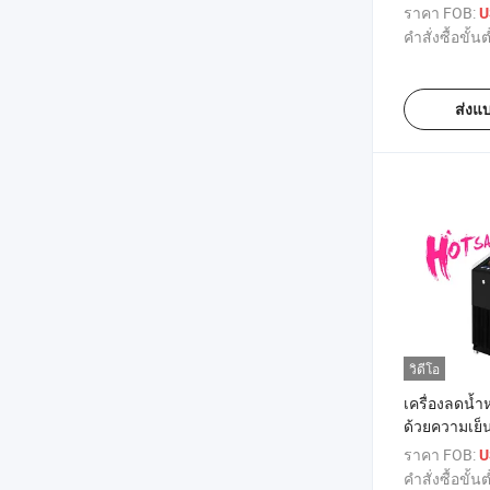
เธอราปี
ราคา FOB:
U
คำสั่งซื้อขั้นต
ส่งแ
วิดีโอ
เครื่องลดน้ำ
ด้วยความเย
EMS Tshock 
ราคา FOB:
U
คำสั่งซื้อขั้นต