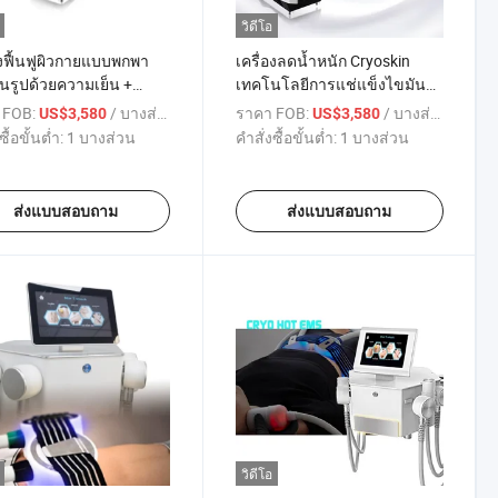
วิดีโอ
องฟื้นฟูผิวกายแบบพกพา
เครื่องลดน้ำหนัก Cryoskin
้นรูปด้วยความเย็น +
เทคโนโลยีการแช่แข็งไขมัน
ร้อน + EMS
สำหรับร้านเสริมสวย
 FOB:
/ บางส่วน
ราคา FOB:
/ บางส่วน
US$3,580
US$3,580
ซื้อขั้นต่ำ:
1 บางส่วน
คำสั่งซื้อขั้นต่ำ:
1 บางส่วน
ส่งแบบสอบถาม
ส่งแบบสอบถาม
วิดีโอ