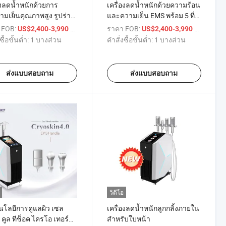
องลดน้ำหนักด้วยการ
เครื่องลดน้ำหนักด้วยความร้อน
มเย็นคุณภาพสูง รูปร่าง
และความเย็น EMS พร้อม 5 ที่
รรย์ ลดน้ำหนักอย่าง
จับ Cryoskin Cryotherapy
 FOB:
/ บางส่วน
ราคา FOB:
/ บางส่วน
US$2,400-3,990
US$2,400-3,990
็ว
ซื้อขั้นต่ำ:
1 บางส่วน
คำสั่งซื้อขั้นต่ำ:
1 บางส่วน
ส่งแบบสอบถาม
ส่งแบบสอบถาม
วิดีโอ
นโลยีการดูแลผิว เซล
เครื่องลดน้ำหนักลูกกลิ้งภายใน
์ คูล ทีช็อค ไครโอ เทอร์
สำหรับใบหน้า