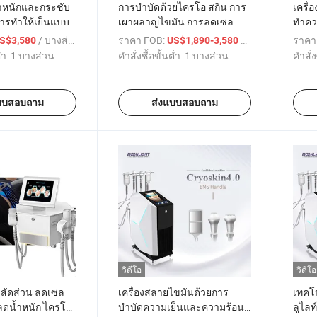
ำหนักและกระชับ
การบำบัดด้วยไครโอ สกิน การ
เครื่
การทำให้เย็นแบบ
เผาผลาญไขมัน การลดเซล
ทำควา
ลูไลท์ เครื่องลดน้ำหนัก การยก
มหัศจ
/ บางส่วน
ราคา FOB:
/ บางส่วน
ราคา
S$3,580
US$1,890-3,580
กระชับใบหน้าแบบไครโอเท
รวดเร
่ำ:
1 บางส่วน
คำสั่งซื้อขั้นต่ำ:
1 บางส่วน
คำสั่ง
อราปี
บบสอบถาม
ส่งแบบสอบถาม
วิดีโอ
วิดีโอ
บสัดส่วน ลดเซล
เครื่องสลายไขมันด้วยการ
เทคโ
องลดน้ำหนัก ไครโอ
บำบัดความเย็นและความร้อน
ลูไลท