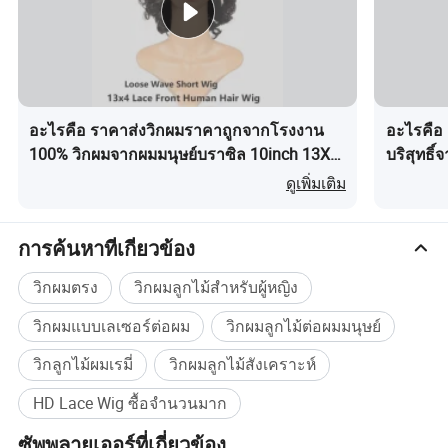
สามารถมีกำไรขั้นต้นสูงได้
5 เนื่องจากมีโซนเวลาที่แตกต่างกัน
ระหว่างเราคำถามของคุณจะได้รับการ
อะไรคือ ราคาส่งวิกผมราคาถูกจากโรงงาน
อะไรคือ 
ตอบกลับใน 12 ชั่วโมง
100% วิกผมจากผมมนุษย์บราซิล 10inch 13X4
บริสุทธิ
วิกผมแบบคลื่นหลวมหน้าลูกไม้ราคาถูกวิกผม
U 150% 
ดูเพิ่มเติม
จากผมมนุษย์วิกผมบ๊อบสั้นจากจีน
การค้นหาที่เกี่ยวข้อง
วิกผมตรง
วิกผมลูกไม้สำหรับผู้หญิง
วิกผมแบบเลเซอร์ต่อผม
วิกผมลูกไม้ต่อผมมนุษย์
วิกลูกไม้ผมเรมี่
วิกผมลูกไม้สังเคราะห์
HD Lace Wig ซื้อจำนวนมาก
ซัพพลายเออร์ที่เกี่ยวข้อง