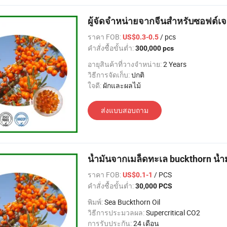
ผู้จัดจำหน่ายจากจีนสำหรับซอฟต์เจล
ราคา FOB:
/ pcs
US$0.3-0.5
คำสั่งซื้อขั้นต่ำ:
300,000 pcs
อายุสินค้าที่วางจำหน่าย:
2 Years
วิธีการจัดเก็บ:
ปกติ
ใจดี:
ผักและผลไม้
ส่งแบบสอบถาม
น้ำมันจากเมล็ดทะเล buckthorn น
ราคา FOB:
/ PCS
US$0.1-1
คำสั่งซื้อขั้นต่ำ:
30,000 PCS
พิมพ์:
Sea Buckthorn Oil
วิธีการประมวลผล:
Supercritical CO2
การรับประกัน:
24 เดือน