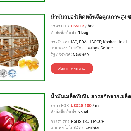
น้ำมันสปอร์เห็ดหลินจือคุณภาพสูง 
ราคา FOB:
/ bag
US$0.2
คำสั่งซื้อขั้นต่ำ:
1 bag
การรับรอง:
ISO, FDA, HACCP, Kosher, Halal
แบบฟอร์มใบสมัคร:
แคปซูล, Softgel
รัฐ / จังหวัด:
ของเหลว
ส่งแบบสอบถาม
น้ำมันเมล็ดทับทิม สารสกัดจากเมล็
ราคา FOB:
/ ml
US$20-100
คำสั่งซื้อขั้นต่ำ:
25 ml
การรับรอง:
RoHS, ISO, HACCP
แบบฟอร์มใบสมัคร:
แคปซูล