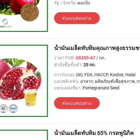
รัฐ / จังหวัด:
ผงแป้ง
ส่งแบบสอบถาม
น้ำมันเมล็ดทับทิมคุณภาพสูงธรรมช
ราคา FOB:
/ กก.
US$55-67
คำสั่งซื้อขั้นต่ำ:
25 กก.
การรับรอง:
ISO, FDA, HACCP, Kosher, Halal
แอปพลิเคชัน:
อาหาร, ผลิตภัณฑ์เพื่อสุขภาพ, 
แยกแหล่งที่มา:
Pomegranate Seed
ส่งแบบสอบถาม
น้ำมันเมล็ดทับทิม 65% กรดพูนิกิค