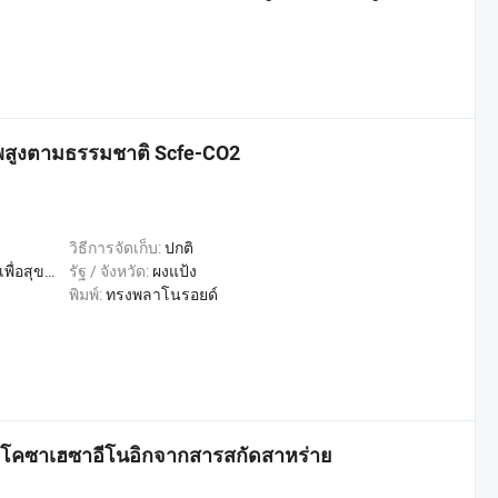
าพสูงตามธรรมชาติ Scfe-CO2
วิธีการจัดเก็บ:
ปกติ
่อสุขภาพ
รัฐ / จังหวัด:
ผงแป้ง
พิมพ์:
ทรงพลาโนรอยด์
ดโคซาเฮซาอีโนอิกจากสารสกัดสาหร่าย