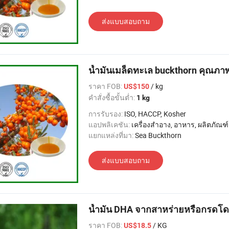
ส่งแบบสอบถาม
น้ำมันเมล็ดทะเล buckthorn คุณภ
ราคา FOB:
/ kg
US$150
คำสั่งซื้อขั้นต่ำ:
1 kg
การรับรอง:
ISO, HACCP, Kosher
แอปพลิเคชัน:
เครื่องสำอาง, อาหาร, ผลิตภัณฑ์เพื
แยกแหล่งที่มา:
Sea Buckthorn
ส่งแบบสอบถาม
น้ำมัน DHA จากสาหร่ายหรือกรดโ
ราคา FOB:
/ KG
US$18.5