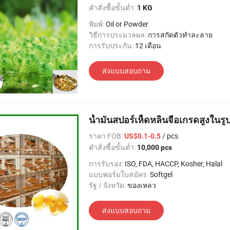
คำสั่งซื้อขั้นต่ำ:
1 KG
พิมพ์:
Oil or Powder
วิธีการประมวลผล:
การสกัดตัวทำละลาย
การรับประกัน:
12 เดือน
ส่งแบบสอบถาม
น้ำมันสปอร์เห็ดหลินจือเกรดสูงใน
ราคา FOB:
/ pcs
US$0.1-0.5
คำสั่งซื้อขั้นต่ำ:
10,000 pcs
การรับรอง:
ISO, FDA, HACCP, Kosher, Halal
แบบฟอร์มใบสมัคร:
Softgel
รัฐ / จังหวัด:
ของเหลว
ส่งแบบสอบถาม