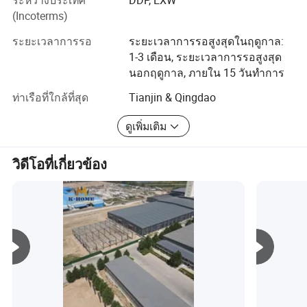
ระหว่างประเทศ
DDP, EXW
(Incoterms)
ไดอะแกรมบ้านพรีพรีพรีดับรูปตัว T
โรงงานมีสายการผลิตมากกว่า 20 สายและมีเวิร์กช็อปพิเศษ
หลายอย่างสำหรับการประกอบตู้คอนเทนเนอร์แบบรวดเร็ว
ระยะเวลาการรอ
ระยะเวลาการรอสูงสุดในฤดูกาล:
บ้านคอนเทนเนอร์แบบแพ็คแบนบ้านคอนเทนเนอร์แบบพับ
1-3 เดือน, ระยะเวลาการรอสูงสุด
ด้วยการจัดระบบการสนับสนุนอย่างมีประสิทธิภาพ
เก็บได้และบ้านคอนเทนเนอร์แบบขยายได้ นอกจากนี้ยังมีการ
นอกฤดูกาล, ภายใน 15 วันทำการ
รวบรวมโปรไฟล์การเชื่อมแผงเหล็กสีและเวิร์กช็อปการ
โครงเหล็กสำหรับโรงงานผลิตสำเร็จรูปสามารถสร้าง
ประกอบขั้นสุดท้ายที่ได้รับการสนับสนุนโดยศูนย์วิจัยที่ตั้งแบบ
ท่าเรือที่ใกล้ที่สุด
Tianjin & Qingdao
ระบบโครงสร้างที่มั่นคงแบบถาวรซึ่งช่วยป้องกันผลก
โมดูลโดยเฉพาะ
ระทบจากโหลดต่างๆได้อย่างมีประสิทธิภาพ นอกจาก
ดูเพิ่มเติม
เพื่อเพิ่มประสิทธิภาพการผลิตโรงงานผลิตกล่องบรรจุแบบ
นี้คานเหล็กและเสาเหล็กยังเชื่อมต่อกันอย่างมั่นคง
แบนจึงได้เปิดตัวอุปกรณ์อัตโนมัติเช่นเครื่องป้อนฝ้ายอย่างต่อ
วิดีโอที่เกี่ยวข้อง
ด้วยการเชื่อมการทำเหล็กกล้าและอื่นๆโดยเป็นระบบ
เนื่องเครื่องแปลงแท่นวางอัตโนมัติและเครื่องบรรจุแบบ
อัตโนมัติโดยมีการผลิตมากกว่า 15 ชุดต่อปี 000 ชุด การ
แรงโดยรวมที่ช่วยเพิ่มเสถียรภาพและความน่าเชื่อถือ
ประชุมเชิงปฏิบัติการเรือนคอนเทนเนอร์แบบพับเก็บได้มี
ของโครงสร้างโรงงานสำเร็จรูป
ผลผลิตประจำปีประมาณ 30 000 ชุดในขณะที่การประชุม
ปฏิบัติการโรงจ่ายคอนเทนเนอร์แบบขยายได้จะครอบคลุม
พื้นที่ประมาณ 20 ตาราง 000 เมตรและมีอุปกรณ์ในสายการ
ผลิตที่ครบถ้วน
เราสามารถให้บริการแบบครบวงจรที่ครอบคลุมการออกแบบ