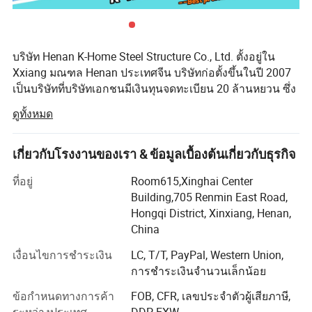
ทรัพยากรแต่ยังลดการเกิดขยะจากการก่อสร้างและ
ยังมีความสำคัญในด้านการปกป้องสิ่งแวดล้อมด้วย
บริษัท Henan K-Home Steel Structure Co., Ltd. ตั้งอยู่ใน
Xxiang มณฑล Henan ประเทศจีน บริษัทก่อตั้งขึ้นในปี 2007
เป็นบริษัทที่บริษัทเอกชนมีเงินทุนจดทะเบียน 20 ล้านหยวน ซึ่ง
ครอบคลุมพื้นที่ 100 000 ตารางเมตรและมีพนักงานมากกว่า
ดูทั้งหมด
260 คน
เรามีความเชี่ยวชาญในการออกแบบการจัดทำงบประมาณ
เกี่ยวกับโรงงานของเรา & ข้อมูลเบื้องต้นเกี่ยวกับธุรกิจ
โครงการการผลิตและการติดตั้งอาคารสำเร็จรูป , โครงสร้าง
เหล็ก , แผงแซนด์วิชและระบบโครงเครื่องแบบโมดูล ด้วย
ที่อยู่
Room615,Xinghai Center
คุณสมบัติการทำสัญญาทั่วไปเกรด II และคุณสมบัติ Class I
Building,705 Renmin East Road,
สำหรับโครงการโครงสร้างเหล็กเราสามารถให้โซลูชันที่เชื่อ
Hongqi District, Xinxiang, Henan,
ถือได้สำหรับโครงการก่อสร้างและโครงการก่อสร้างแบบ
China
โมดูลที่แตกต่างกัน
เงื่อนไขการชำระเงิน
LC, T/T, PayPal, Western Union,
ผลิตภัณฑ์หลักของเราได้แก่บ้านคอนเทนเนอร์บ้านที่ผลิตโดย
การชำระเงินจำนวนเล็กน้อย
OEM แผงแซนด์วิชวัสดุก่อสร้างบ้านที่ทำจากเหล็กเบาอาคาร
ข้อกำหนดทางการค้า
FOB, CFR, เลขประจำตัวผู้เสียภาษี,
ที่ทำขึ้นล่วงหน้าและบริการติดตั้ง