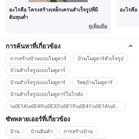
การผลิตการส่งออกการติดตั้งและการบำรุงรักษาโดยอาศัย
กำลังการผลิตที่แข็งแกร่งและการบูรณาการโซ่อุตสาหกรรม
อะไรคือ โครงสร้างเหล็กเครนสำเร็จรูปที่มี
อะไรคือ บ
ผลิตภัณฑ์ของเราถูกนำไปใช้อย่างกว้างขวางในบ้านพัก
ต้นทุนต่ำ
อาศัยชั่วคราวค่ายก่อสร้างตู้คอนเทนเนอร์สำหรับสำนักงาน
ดูเพิ่มเติม
คลังสินค้าสำเร็จรูปโรงเรียน อาคารสาธารณะพื้นที่ทางการ
ค้าและโครงการอาคารแบบโมดูลอื่นๆ
การค้นหาที่เกี่ยวข้อง
เราจะดำเนินการปรับปรุงการออกแบบผลิตภัณฑ์การเลือก
วัสดุและกระบวนการผลิตอย่างต่อเนื่องเพื่อให้ลูกค้าได้รับ
การสร้างบ้านแบบโมดูลาร์
บ้านโมดูลาร์สำเร็จรูป
โซลูชันการก่อสร้างที่รวดเร็วขึ้นประหยัดค่าใช้จ่ายประหยัด
พลังงานและเป็นมิตรกับสิ่งแวดล้อมมากขึ้น
บ้านสำเร็จรูปแบบโมดูลาร์
บ้านสำเร็จรูปแบบโมดูลาร์
วัสดุบ้านโมดูลาร์
บ้านสำเร็จรูปแบบโมดูลาร์ในโกดัง
\u0E1A\u0E49\u0E32\u0E19\u0E41\u0E1A\u0E1A\u0E41\u0E22\u0E01\u0E2A\u0E48\u0E27\u0E19 ซื้อจำนวนมาก
ซัพพลายเออร์ที่เกี่ยวข้อง
บ้าน
บ้านสินค้า
การสร้างบ้าน