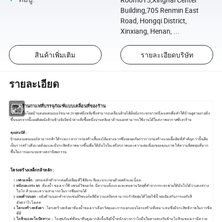
Building,705 Renmin East
Road, Hongqi District,
Xinxiang, Henan, ...
สินค้าเพิ่มเติม
รายละเอียดบริษัท
รายละเอียด
บทนำร้านกาแฟที่บรรจุภัณฑ์แบบเคลื่อนที่ของร้าน
รุ่นนี้ทำขึ้นโดยบ้านคอนเทนเนอร์ขนาด 20 ฟุตหนึ่งหลังซึ่งสามารถเคลื่อนย้ายได้มีผนังกระจกยาวหนึ่งเมตรเพื่อทำให้บ้านดูสวยงามยิ่ง
ขึ้นนอกจากนี้แผงติดผนังด้านข้างยังมีหน้าต่างสั่งซื้อหนึ่งบานหลังคาด้านนอกสามารถใช้งานได้ในสภาพอากาศที่เลวร้าย
คุณสมบัติ :
บ้านคอนเทนเนอร์สามารถทำให้ระยะเวลาการก่อสร้างสั้นลงได้อย่างมากซึ่งปลอดภัยกว่าการก่อสร้างแบบดั้งเดิมที่สำคัญกว่านั้นคือ
เป็นการสร้างสิ่งแวดล้อมและมีประสิทธิภาพมากขึ้นเพื่อให้มั่นใจในเสถียรภาพและความต่อเนื่องของคุณภาพ ให้ความยืดหยุ่นที่มาก
ขึ้นในการออกแบบทางสถาปัตยกรรม
โครงสร้างเหล็กกล้าหลัก :
เฟรมเหล็ก
: เฟรมหลักทำจากท่อสี่เหลี่ยมที่ใช้สังกะสีและประกอบด้วยสลักและน็อต
ผนังและกระจก
: ห้องน้ำ
ของเราใช้ แซนด์วิชบอร์ด มีความแข็งแรงและทนทานวัสดุที่ทำจากกระจกช่วยให้มั่นใจได้ว่าแสงสว่าง
ในโถ
ส้วมและความสามารถในการซึมผ่านได้
แผงด้านนอก :
ผนังด้านนอกทำจากแซนด์วิชบอร์ดสีมีความเสถียรสามารถกำจัดฝุ่นได้โดยใช้น้ำฝนป้องกันการแผ่รังสี
อัลตราไวโอเลต
โครงสร้างหลังคา
: โครงสร้างหลังคาห้องน้ำของเราเลือกวัสดุและการออกแบบโครงสร้างที่เหมาะสมซึ่งมีประสิทธิภาพในการซีล
ที่ดี
โถส้วมและโถปัสสาวะ
:
โถสุขภัณฑ์ที่หนาทึบสูงมากดังนั้นจึงมีน้ำหนักมากกว่าโถอื่นในทางตรงกันข้ามโถส้วมของเรามีความ