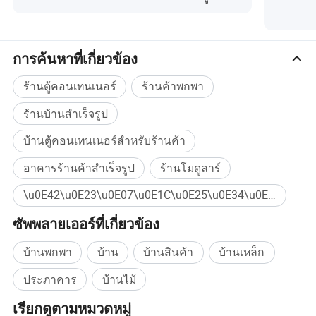
อาศัยชั่วคราวค่ายก่อสร้างตู้คอนเทนเนอร์สำหรับสำนักงาน
คลังสินค้าสำเร็จรูปโรงเรียน อาคารสาธารณะพื้นที่ทางการ
ค้าและโครงการอาคารแบบโมดูลอื่นๆ
การค้นหาที่เกี่ยวข้อง
เราจะดำเนินการปรับปรุงการออกแบบผลิตภัณฑ์การเลือก
วัสดุและกระบวนการผลิตอย่างต่อเนื่องเพื่อให้ลูกค้าได้รับ
ร้านตู้คอนเทนเนอร์
ร้านค้าพกพา
โซลูชันการก่อสร้างที่รวดเร็วขึ้นประหยัดค่าใช้จ่ายประหยัด
พลังงานและเป็นมิตรกับสิ่งแวดล้อมมากขึ้น
ร้านบ้านสำเร็จรูป
บ้านตู้คอนเทนเนอร์สำหรับร้านค้า
อาคารร้านค้าสำเร็จรูป
ร้านโมดูลาร์
\u0E42\u0E23\u0E07\u0E1C\u0E25\u0E34\u0E15\u0E2A\u0E33\u0E40\u0E23\u0E47\u0E08\u0E23\u0E39\u0E1B ซื้อจำนวนมาก
ซัพพลายเออร์ที่เกี่ยวข้อง
บ้านพกพา
บ้าน
บ้านสินค้า
บ้านเหล็ก
ประภาคาร
บ้านไม้
เรียกดูตามหมวดหมู่