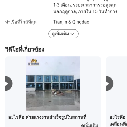
บ้านคอนเทนเนอร์แบบแพ็คแบนบ้านคอนเทนเนอร์แบบพับ
1-3 เดือน, ระยะเวลาการรอสูงสุด
เก็บได้และบ้านคอนเทนเนอร์แบบขยายได้ นอกจากนี้ยังมีการ
2
การป้องกัน
แผ่นดินไหวขนาด 8 แมกนิจูด
นอกฤดูกาล, ภายใน 15 วันทำการ
6
แผ่นดินไหว
รวบรวมโปรไฟล์การเชื่อมแผงเหล็กสีและเวิร์กช็อปการ
ประกอบขั้นสุดท้ายที่ได้รับการสนับสนุนโดยศูนย์วิจัยที่ตั้งแบบ
ท่าเรือที่ใกล้ที่สุด
Tianjin & Qingdao
โมดูลโดยเฉพาะ
ดูเพิ่มเติม
เพื่อเพิ่มประสิทธิภาพการผลิตโรงงานผลิตกล่องบรรจุแบบ
แบนจึงได้เปิดตัวอุปกรณ์อัตโนมัติเช่นเครื่องป้อนฝ้ายอย่างต่อ
วิดีโอที่เกี่ยวข้อง
เนื่องเครื่องแปลงแท่นวางอัตโนมัติและเครื่องบรรจุแบบ
อัตโนมัติโดยมีการผลิตมากกว่า 15 ชุดต่อปี 000 ชุด การ
ประชุมเชิงปฏิบัติการเรือนคอนเทนเนอร์แบบพับเก็บได้มี
ผลผลิตประจำปีประมาณ 30 000 ชุดในขณะที่การประชุม
ปฏิบัติการโรงจ่ายคอนเทนเนอร์แบบขยายได้จะครอบคลุม
พื้นที่ประมาณ 20 ตาราง 000 เมตรและมีอุปกรณ์ในสายการ
ผลิตที่ครบถ้วน
เราสามารถให้บริการแบบครบวงจรที่ครอบคลุมการออกแบบ
การผลิตการส่งออกการติดตั้งและการบำรุงรักษาโดยอาศัย
กำลังการผลิตที่แข็งแกร่งและการบูรณาการโซ่อุตสาหกรรม
อะไรคือ ค่ายแรงงานสำเร็จรูปในสถานที่
อะไรคือ
ผลิตภัณฑ์ของเราถูกนำไปใช้อย่างกว้างขวางในบ้านพัก
เคลื่อนที่
ดูเพิ่มเติม