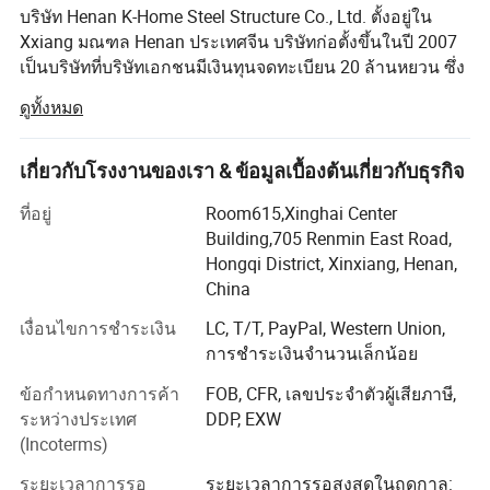
วัสดุ : Q235 ทาสี
วัสดุ : อะลูมิเนียมอัลลอยหน้าต่างเลื่อนเป็นกระจกกลวงคู่ ( รวมหน้าจอ )
3
ช่อง
บริษัท Henan K-Home Steel Structure Co., Ltd. ตั้งอยู่ใน
ii.
หน้าต่าง
ขนาด :1000*1000 1200 มม . ( สูง *W)
ส่วนที่ 6
ระบบไฟฟ้า
Xxiang มณฑล Henan ประเทศจีน บริษัทก่อตั้งขึ้นในปี 2007
1
คอลัมน์
วัสดุ : Q2335, ชุบสังกะสี
4
ประกอบด้วยไฟ LED ทั่วไป , ซอคเก็ตสองช่อง A-SW 2 ชุด , A-SW air-switch 1 ตัว ,
ข้า
ระบบไฟฟ้า
เป็นบริษัทที่บริษัทเอกชนมีเงินทุนจดทะเบียน 20 ล้านหยวน ซึ่ง
กล่องไฟฟ้าที่มีอุปกรณ์ป้องกันความปลอดภัยสายเชื่อมต่อสำหรับเชื่อมต่อ ;
1
ส่วนที่ 7
อุปกรณ์เสริม
สายไฟสารผนึกท่อเดินสายไฟสกรูและอุปกรณ์เสริมอื่นๆ
ครอบคลุมพื้นที่ 100 000 ตารางเมตรและมีพนักงานมากกว่า
คานหลังคา
โครงเหล็กประกอบด้วยเหล็ก Q35, เคลือบสังกะสี
5
ดูทั้งหมด
260 คน
การแสดงโครงการ :
1
เพดานของแผงคลื่นเสียงน้ำแร่หรือ
เพดานสูง
7
เพดานของแผงอะลูมิเนียม
เรามีความเชี่ยวชาญในการออกแบบการจัดทำงบประมาณ
เกี่ยวกับโรงงานของเรา & ข้อมูลเบื้องต้นเกี่ยวกับธุรกิจ
1
ยกพื้นขึ้น
โครงสร้างเหล็กพร้อมไม้อัด 14 มม
โครงการการผลิตและการติดตั้งอาคารสำเร็จรูป , โครงสร้าง
8
เหล็ก , แผงแซนด์วิชและระบบโครงเครื่องแบบโมดูล ด้วย
ที่อยู่
Room615,Xinghai Center
1
ใช้สำหรับ
ตัวเลือก
กระเบื้องพีวีซีแผ่นเคลือบหรือเซรามิค
9
ตกแต่งพื้น
คุณสมบัติการทำสัญญาทั่วไปเกรด II และคุณสมบัติ Class I
Building,705 Renmin East Road,
2
ระบบระบาย
สำหรับโครงการโครงสร้างเหล็กเราสามารถให้โซลูชันที่เชื่อ
Hongqi District, Xinxiang, Henan,
ให้แผนการออกแบบและการก่อสร้าง
0
น้ำ
ถือได้สำหรับโครงการก่อสร้างและโครงการก่อสร้างแบบ
China
2
ระบบไฟฟ้า
ให้แผนการออกแบบและการก่อสร้าง
โมดูลที่แตกต่างกัน
1
เงื่อนไขการชำระเงิน
LC, T/T, PayPal, Western Union,
2
โหลดแบริ่ง
50 กก ./ ม .2
ผลิตภัณฑ์หลักของเราได้แก่บ้านคอนเทนเนอร์บ้านที่ผลิตโดย
การชำระเงินจำนวนเล็กน้อย
2
OEM แผงแซนด์วิชวัสดุก่อสร้างบ้านที่ทำจากเหล็กเบาอาคาร
2
แรงดันลม :
0.5KN/M2
ข้อกำหนดทางการค้า
FOB, CFR, เลขประจำตัวผู้เสียภาษี,
3
ที่ทำขึ้นล่วงหน้าและบริการติดตั้ง
ระหว่างประเทศ
DDP, EXW
2
พารามิเตอร์
ป้องกันไฟ
เกรด B2
4
(Incoterms)
โรงงานมีสายการผลิตมากกว่า 20 สายและมีเวิร์กช็อปพิเศษ
ทางเทคนิค
หลายอย่างสำหรับการประกอบตู้คอนเทนเนอร์แบบรวดเร็ว
อุณหภูมิ
2
ระยะเวลาการรอ
ระยะเวลาการรอสูงสุดในฤดูกาล:
ความ
15 - -50
5
ทนทาน