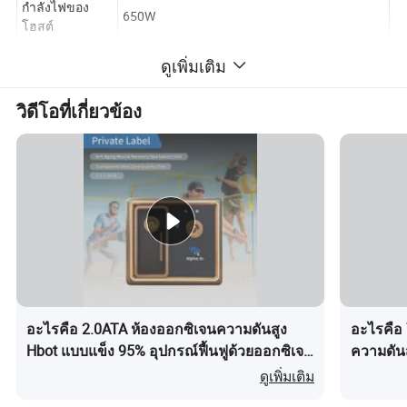
กำลังไฟของ
650W
โฮสต์
แรงดันอ็อกซิเจน
100kPa-120kpa
ดูเพิ่มเติม
เสียงรบกวนจาก
≤60dB(A)
การทำงาน
วิดีโอที่เกี่ยวข้อง
ความเข้มข้น
สูงสุดของ
≥90 %
ออกซิเจน
คำอธิบายผลิตภัณฑ์
ช่องเก็บออกซิเจนแบบคริแบริบานิกอัจฉริยะ
ช่องออกซิเจน Hypercaric เป็นอุปกรณ์ทางการแพทย์เฉพาะทาง
สำหรับการบำบัดด้วยออกซิเจนแบบไฮเปอร์บาร์เรล โดยจะแบ่งออก
อะไรคือ 2.0ATA ห้องออกซิเจนความดันสูง
อะไรคือ 
เป็นสองประเภทตามค่ากลางของแรงดัน : ห้องที่มีแรงดันอากาศและ
Hbot แบบแข็ง 95% อุปกรณ์ฟื้นฟูด้วยออกซิเจน
ความดันส
ห้องที่มีแรงดันออกซิเจนบริสุทธิ์ ขอบเขตการใช้งานของห้องออกซิ
ขายส่ง
และสปา
ดูเพิ่มเติม
เจนแบบไฮเปอร์บาร์นิกนั้นกว้างมากซึ่งส่วนใหญ่จะใช้ทางคลินิกใน
การรักษาการติดเชื้อแอโรบิคการติดเชื้อไวรัสโคแอโรบิคการอุดตัน