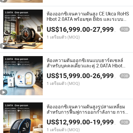
ห้องออกซิเจนความดันสูง CE Ukca RoHS
Hbot 2.0ATA พร้อมชุด Bibs และระบบ
เตียงแสงสีแดง
US$
16,999.00
-
27,999.00
FOB
1 เตรียมตัว
(MOQ)
ห้องความดันออกซิเจนแบบฮาร์ดเชลล์
สำหรับบุคคลเดี่ยวและคู่ 2.0ATA Hbot
ราคาจากโรงงาน
US$
15,999.00
-
26,999.00
FOB
1 เตรียมตัว
(MOQ)
ห้องออกซิเจนความดันสูงรูปสามเหลี่ยม
สำหรับการฟื้นฟูการออกกำลังกาย การ
บำบัดมะเร็ง และการรักษาหลังจากโรค
US$
12,999.00
-
19,999.00
หลอดเลือดสมอง
FOB
1 เตรียมตัว
(MOQ)