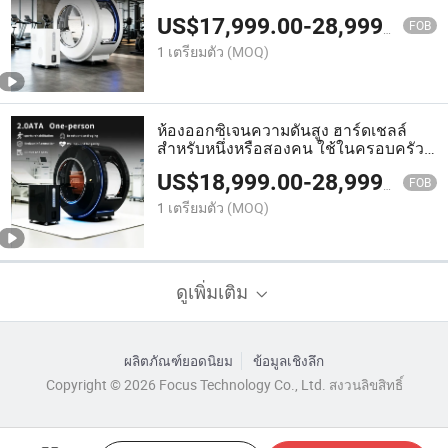
การออกกำลังกาย การบำบัดมะเร็ง การ
US$
17,999.00
-
28,999.00
บำบัดโรคหลอดเลือดสมอง
FOB
1 เตรียมตัว
(MOQ)
ห้องออกซิเจนความดันสูง ฮาร์ดเชลล์
สำหรับหนึ่งหรือสองคน ใช้ในครอบครัว
ฟิตเนส คลินิก
US$
18,999.00
-
28,999.00
FOB
1 เตรียมตัว
(MOQ)
ดูเพิ่มเติม
ผลิตภัณฑ์ยอดนิยม
ข้อมูลเชิงลึก
Copyright © 2026 Focus Technology Co., Ltd. สงวนลิขสิทธิ์