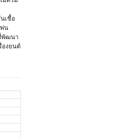
งเมตรมี
นเชื้อ
พ่น
ี่พัฒนา
ื่องยนต์