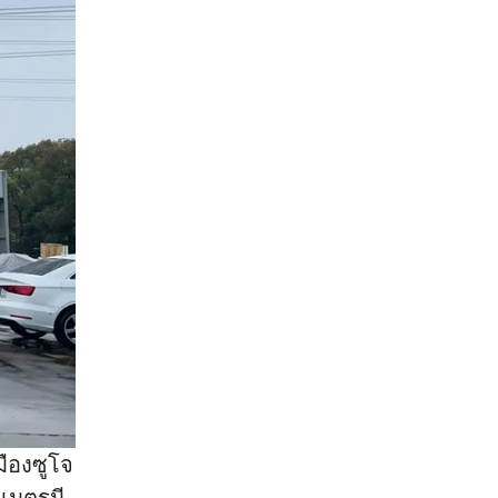
มืองซูโจ