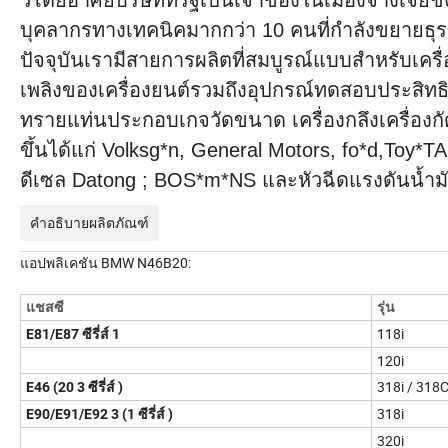
วโดยอาศัยบริษัทที่รัฐเป็นเจ้าของในเมืองจางเจีย
บุคลากรทางเทคนิคมากกว่า 10 คนที่กำลังขยายธุร
ปัจจุบันเรามีสายการผลิตที่สมบูรณ์แบบสำหรับเคร
เพลิงของเครื่องยนต์รวมถึงอุปกรณ์ทดสอบประสิทธ
ทรายแท่นประกอบเกจวัดขนาด เครื่องกลึงเครื่องกัด
ขึ้นได้แก่ Volksg*n, General Motors, fo*d,Toy*T
ดีเซล Datong ; BOS*m*NS และหัวฉีดแรงดันน้ำม
คำอธิบายผลิตภัณฑ์
แอปพลิเคชัน BMW N46B20:
แชสซี
รุ่น
118i
E81/E87 ซีรี่ส์ 1
120i
318i / 318C
E46 (20 3 ซีรี่ส์ )
318i
E90/E91/E92 3 (1 ซีรี่ส์ )
320i