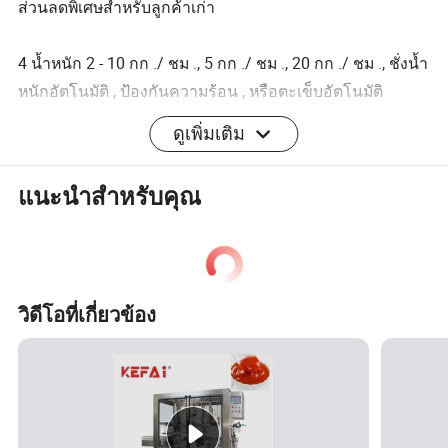
ส่วนลดพิเศษสำหรับลูกค้าเก่า
4 น้ำหนัก 2 - 10 กก ./ ชม ., 5 กก ./ ชม ., 20 กก ./ ชม ., ชั่งน้ำ
หนักอัตโนมัติ , ป้องกันความร้อน , หรือตะเข็บอัตโนมัติ
ดูเพิ่มเติม
ติดต่อฉัน
เกรซหยวน
แนะนำสำหรับคุณ
TP: 15866783605
Yulong Machine Co., Ltd
และบริษัทจิจิงขันและนำเข้าส่งออกจำกัด
เปิด / ปิด
วิดีโอที่เกี่ยวข้อง
รุ่น
ความจุ ( กก ./ ถุง )
กิโลวัตต์
BZJ-4 50
20-50
0.75