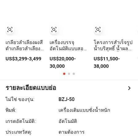
การบรรจุ การ
บรรจุภัณฑ์
เกลียวลำเลียงผงสี
เครื่องบรรจุ
โครงการสำเร็จรูป
ดำเกลียวลำเลียง
อัตโนมัติแบบสอง
น้ำบริสุทธิ์ น้ำผล
เกลือสีขาวสำหรับ
เซอร์โวความเร็ว
ไม้รสชาติ น้ำ
US$3,299-3,499
US$20,000-
US$11,500-
เติมเกลือ Fdf สีดำ
สูงพร้อมเครื่องชั่ง
อัดลม เครื่องดื่ม
30,000
38,000
กึ่งอัตโนมัติ การ
หลายหัวสำหรับ
พลังงาน โซดา น้ำ
บรรจุปริมาณผงยา
50-100 ขนมกรามี่
ผลไม้ การผลิต 3
ที่บรรจุในอุปกรณ์
ชิปส์
ใน 1 เครื่องบรรจุ
บรรจุหีบห่อสำหรับ
เติมฉลาก และ
รายละเอียดแบบย่อ
ขวดแบบซอง
บรรจุภัณฑ์พร้อม
การห่อหุ้มด้วย
ไม่ใช่ ของรุ่น:
BZJ-50
ฟิล์มยืด
พิมพ์:
เครื่องเติมแบบชั่งน้ำหนัก
เกรดอัตโนมัติ:
อัตโนมัติ
ประเภทวัสดุ:
ตามต้องการ