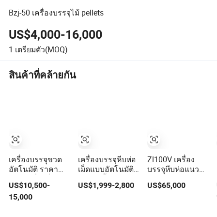
Bzj-50 เครื่องบรรจุไม้ pellets
US$4,000-16,000
1
เตรียมตัว(MOQ)
สินค้าที่คล้ายกัน
เครื่องบรรจุขวด
เครื่องบรรจุหีบห่อ
Zl100V เครื่อง
อัตโนมัติ ราคา
เม็ดแบบอัตโนมัติ
บรรจุหีบห่อแนวตั้ง
ขวด เครื่องดื่ม
สำหรับน้ำตาล
อัตโนมัติสำหรับผง
US$10,500-
US$1,999-2,800
US$65,000
อัดลม น้ำอัดลม
เกลือ ข้าว ข้าว
แป้ง ยีสต์ ผงกาแฟ
15,000
น้ำผลไม้ ชา วิสกี้
โอ๊ต ถั่ว เมล็ดพืช
พร้อมราคาจาก
วอดก้า การผลิต
และอนุภาคซีเรียล
โรงงาน