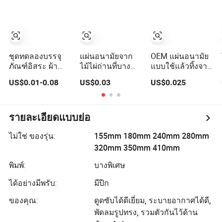
พิเศษ OEM ขายส่ง
หญิงที่เป็นมิตรกับ
สำหรับสุขอนามัย
สิ่งแวดล้อม
ของผู้หญิง
ชุดทดลองบรรจุ
แผ่นอนามัยจาก
OEM แผ่นอนามัย
ภัณฑ์อิสระ ผ้า
ไม้ไผ่ถ่านที่บาง
แบบใช้แล้วทิ้งจาก
อนามัยจากฝ้าย
พิเศษสำหรับผู้หญิง
เส้นใยไม้ไผ่และ
US$0.01-0.08
US$0.03
US$0.025
และเส้นใยไม้ไผ่ สี
กราไฟต์
ที่กำหนดเอง
สำหรับการใช้งาน
ในช่วงกลางวัน
รายละเอียดแบบย่อ
และกลางคืน
ไม่ใช่ ของรุ่น:
155mm 180mm 240mm 280mm
320mm 350mm 410mm
พิมพ์:
บางพิเศษ
ได้อย่างมีพรับ:
มีปีก
ของคุณ:
ดูดซับได้ดีเยี่ยม, ระบายอากาศได้ดี,
พัดลมรูปทรง, รวมตัวกันไว้ด้าน