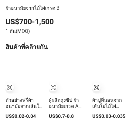
ผ้าอนามัยจากไม้ไผ่เกรด B
US$700-1,500
1
ตัน(MOQ)
สินค้าที่คล้ายกัน
ตัวอย่างฟรีผ้า
ผู้ผลิตถุงซิป ผ้า
ผ้าปูที่นอนจาก
อนามัยจากเส้นใย
อนามัยเกรด A
เส้นใยไม้ไผ่
ไม้ไผ่ธรรมชาติที่
เส้นใยจากไม้ไผ่
ธรรมชาติ 100% ที่
US$0.02-0.04
US$0.7-0.8
US$0.03-0.035
เป็นมิตรกับสิ่ง
ย่อยสลายได้ ผ้า
นุ่มพิเศษ ไม่ฟอกสี
แวดล้อม 100%
อนามัยใช้แล้วทิ้ง
พร้อมปีก สำหรับ
ย่อยสลายได้บาง
ผ้าอนามัย
การใช้ในคืนของผู้