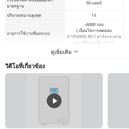
50 แอมป์
มาตรฐาน
ปริมาณขนานสูงสุด
15
≥6000 รอบ
( เงื่อนไขการทดสอบ
อายุการใช้งานที่ออกแบบ
:0.10%DOD, 80 C ชาร์จและคาย
ประจุที่อุณหภูมิ + 25 ° )
ดูเพิ่มเติม
ค่าบริการ : 0 ° ขึ้นไปด้านบน ~
60 ขึ้นไปด้านบน
อุณหภูมิในการทำงาน
การจ่าย : 10 การปรับลดอุณหภูมิ
วิดีโอที่เกี่ยวข้อง
~ 60 °
ความชื้นในการทำงาน
5 ประมาณ 95 %
ระดับความสูงการทำงานปกติ
≤3000 ม
การป้องกัน IP
IP54
วิธีการติดตั้ง
การติดตั้งบนแร็ค
การสื่อสาร
RS232, RS485, CAN
การรับรอง
MSDS,UN38.3.CE