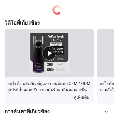
เชื่อม
ดอก
ว่านหาง
แอปเ
วิดีโอที่เกี่ยวข้อง
โยงไป
เบอร์รี่มาก
อบเชย
มะลิ
จระเข้
เขี
เรื่อยๆ
ลาเวนเดอ
มะพร้าว
กาแฟ
ไม้ไผ่
ลูกพีช
ดอก
ร์
ช็อกโกแล
ดอกไม้
มะนาว
ลิลลี่
มินท์
สน
ต
ฝนต
ไม้ทราย
ไวท์มุค
สวน
กุหลาบ
สีส้ม
ร้อ
อะไรคือ ผลิตภัณฑ์ดูแลรถยนต์แบบ OEM / ODM
อะไรคือ
สเปรย์น้ำหอมปรับอากาศพร้อมกลิ่นหอมสดชื่น
ตามสั่
ผลไม้
สตรอเบอร์
สำหรับการใช้งานหลายวัตถุประสงค์
สถานการ
ดูเพิ่มเติม
ฟรีเซีย
รส
รถใหม่
ดอกบัว
เชอร์
รี่
เปรี้ยว
การค้นหาที่เกี่ยวข้อง
ขนมกรุบ