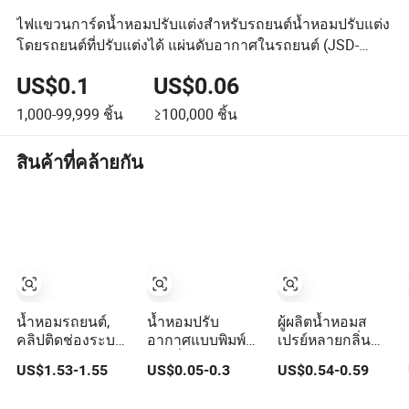
ไฟแขวนการ์ดน้ำหอมปรับแต่งสำหรับรถยนต์น้ำหอมปรับแต่ง
โดยรถยนต์ที่ปรับแต่งได้ แผ่นดับอากาศในรถยนต์ (JSD-
E0001)
US$0.1
US$0.06
1,000-99,999
ชิ้น
≥100,000
ชิ้น
สินค้าที่คล้ายกัน
น้ำหอมรถยนต์,
น้ำหอมปรับ
ผู้ผลิตน้ำหอมส
คลิปติดช่องระบาย
อากาศแบบพิมพ์
เปรย์หลายกลิ่น
อากาศต่อสู้กับ
ลายที่มีความ
สำหรับภายใน
US$1.53-1.55
US$0.05-0.3
US$0.54-0.59
กลิ่น, อุปกรณ์เสริม
ทนทานและมีกลิ่น
รถยนต์และ
รถยนต์มีกลิ่นหอม,
หอมหลากหลาย
น้ำหอมปรับ