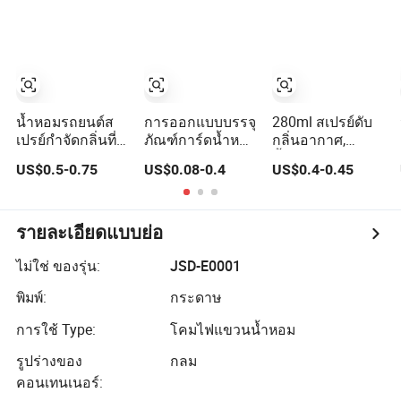
คงอยู่ได้นาน
แบบ
อากาศในบ้าน
สำหรับกลิ่นแรง,
ของขวัญที่ไม่ซ้ำ
ใครในถุงเท้า
น้ำหอมรถยนต์ส
การออกแบบบรรจุ
280ml สเปรย์ดับ
เปรย์กำจัดกลิ่นที่
ภัณฑ์การ์ดน้ำหอม
กลิ่นอากาศ,
มีอายุการใช้งาน
แบบขายส่งสำหรับ
น้ำหอมปรับ
US$0.5-0.75
US$0.08-0.4
US$0.4-0.45
ยาวนานสำหรับ
แขวนในรถยนต์
อากาศ/สเปรย์ดับ
การดูแลรถ
น้ำหอมกระดาษ
กลิ่นอากาศ/
สำหรับรถยนต์ที่มี
น้ำหอมรถยนต์
การออกแบบของ
ผลิตภัณฑ์
รายละเอียดแบบย่อ
คุณเอง
OEM/ODM
ไม่ใช่ ของรุ่น:
JSD-E0001
พิมพ์:
กระดาษ
การใช้ Type:
โคมไฟแขวนน้ำหอม
รูปร่างของ
กลม
คอนเทนเนอร์: