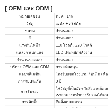
[
OEM และ ODM
]
หมายเลขรุ่น
ต . ค . 146
วัสดุ
เมทัล
+ คริสตัล
ขนาด
กำหนดเอง
สี
กำหนดเอง
แรงดันไฟฟ้า
110 โวลต์ , 220 โวลต์
แหล่งกำเนิดแสง
LED ประหยัดพลังงาน
จำนวนของแสง
กำหนดเอง
บริการ OEM และ ODM
การสนับสนุน
แอปพลิเคชัน
โถงรับแขกโรงแรม / บันได / ห้อ
การรับประกัน
3 ปี
ใช้
วัสดุที่เป็นมิตรกับสิ่งแวดล้อม
การรับรอง
เราสามารถทำการรับรองได้ตา
การติดตั้ง
ติดตั้งแบบแขวน