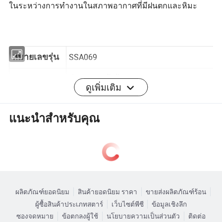
ในระหว่างการทำงานในสภาพอากาศที่มีฝนตกและหิมะ
SSA069
หมายเลขรุ่น
ดูเพิ่มเติม
ส่วนบน : หนังวัวลายนูน
ซับใน : BK Mesh
วัสดุ
แนะนำสำหรับคุณ
พื้นรองเท้าด้านนอก :PU ที่มีความหนาแน่น
เป็นพิเศษ
สีดำ
สี
ฟังก์ชัน
กันน้ำ , กันชน , กันการรั่วซึม , กันการลื่น
ผลิตภัณฑ์ยอดนิยม
สินค้ายอดนิยม ราคา
ขายส่งผลิตภัณฑ์ร้อน
งานด้านความปลอดภัย \ งานที่ทนทาน \
แอปพลิเคชัน
ผู้ซื้อสินค้าประเภทสตาร์
เว็บไซต์พีซี
ข้อมูลเชิงลึก
งานอุตสาหกรรม \ ครัวเรือน ...
ซองจดหมาย
ข้อตกลงผู้ใช้
นโยบายความเป็นส่วนตัว
ติดต่อ