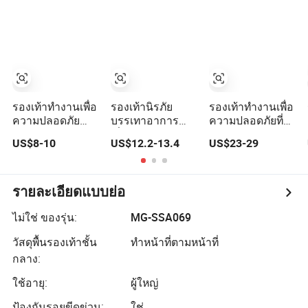
แรงงาน
มีแผ่นเหล็กกัน
กระแทก และหัว
รองเท้าหนา
สำหรับผู้ชาย
รองเท้าทำงานเพื่อ
รองเท้านิรภัย
รองเท้าทำงานเพื่อ
ความปลอดภัย
บรรเทาอาการ
ความปลอดภัยที่มี
คุณภาพสูงแบบ
เมื่อยล้าจากแรง
สไตล์สำหรับผู้ชาย
US$8-10
US$12.2-13.4
US$23-29
ขายส่ง ป้องกัน
แม่เหล็ก เฮง Tuo-
- การป้องกันและ
การทับของ
267 10kv ฉนวน
ประสิทธิภาพสูงสุด
แรงงาน
รายละเอียดแบบย่อ
ไม่ใช่ ของรุ่น:
MG-SSA069
วัสดุพื้นรองเท้าชั้น
ทำหน้าที่ตามหน้าที่
กลาง:
ใช้อายุ:
ผู้ใหญ่
ป้องกันรอยขีดข่วน:
ใช่