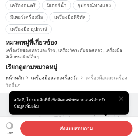
5 การวัดช่วงกระแสไฟฟ้า : 0~5000 mA
เครื่องดนตรี
มิเตอร์น้ำ
อุปกรณ์ทางแสง
6 การวัดความละเอียดกระแสไฟฟ้า : 0.01 mA
มิเตอร์เครื่องมือ
เครื่องมือดิจิทัล
7 การวัดความแม่นยำของกระแสไฟฟ้า : ( ที่ IP>10mA)± 10mA) ± 5 1
หลัก ; ( ที่ IP<10mA)± 1 เปอร์เซ็นต์ , ± หลัก
เครื่องมือ อุปกรณ์
8 ความต้านทานอินพุต : ≥ 50MΩ Ω
9 การลดการรบกวนที่ความถี่กำลังไฟฟ้า 50Hz: ดีกว่า 80dB
หมวดหมู่ที่เกี่ยวข้อง
เครื่องวัดของเหลวและก๊าซ
,
เครื่องวัดระดับของเหลว
,
เครื่องมือ
ส่วนตัวส่งสัญญาณของอุปกรณ์ธรณีฟิสิกส์
อิเล็กทรอนิกส์อื่นๆ
1 กำลังส่งสูงสุด : 4500 W
เรียกดูตามหมวดหมู่
2 แหล่งจ่ายไฟสูงสุด 900V
หน้าหลัก
เครื่องมือและเครื่องวัด
เครื่องมือและเครื่อง
3 กระแสไฟสูงสุดของแหล่งจ่ายไฟ : 5A
วัดอื่นๆ
อุปกรณ์ 4 ชนิดมีอุปกรณ์ป้องกันแรงดันไฟฟ้าเกินและกระแสไฟเกิน
5 ความกว้างของพัลส์พลังงาน : 1-60 วินาที , รอบการทำงาน 1 ครั้ง : 1
สวัสดี
,
โปรดคลิกที่นี่เพื่อติดต่อซัพพลายเออร์สำหรับ
ผลิตภัณฑ์ยอดนิยม
สินค้ายอดนิยม ราคา
ขายส่งผลิตภัณฑ์ร้อน
ข้อมูลเพิ่มเติม
ผู้ซื้อสินค้าประเภทสตาร์
เว็บไซต์พีซี
ข้อมูลเชิงลึก
1 ตัวส่งและตัวรับ
ซองจดหมาย
ข้อตกลงผู้ใช้
นโยบายความเป็นส่วนตัว
ติดต่อ
Copyright © 2026 Focus Technology Co., Ltd. All Rights Reserved
ส่งแบบสอบถาม
แชท