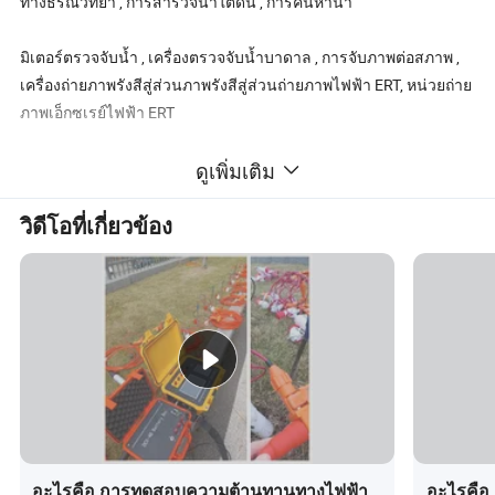
ทางธรณีวิทยา , การสำรวจน้ำใต้ดิน , การค้นหาน้ำ
มิเตอร์ตรวจจับน้ำ , เครื่องตรวจจับน้ำบาดาล , การจับภาพต่อสภาพ ,
เครื่องถ่ายภาพรังสีสู่ส่วนภาพรังสีสู่ส่วนถ่ายภาพไฟฟ้า ERT, หน่วยถ่าย
ภาพเอ็กซเรย์ไฟฟ้า ERT
คำอธิบายผลิตภัณฑ์โดยละเอียด
ดูเพิ่มเติม
วิดีโอที่เกี่ยวข้อง
การสำรวจความคิดเห็นเกี่ยวกับความต้านทานแบบหลายขั้วของ Duk-
2A เป็นการสำรวจและการควบคุม ในระบบ
ระบบการสำรวจความต้านทานแบบหลายขั้วแบบ Duk-2A
แอปพลิเคชันหลัก
1 ด้วยการใช้พารามิเตอร์ที่เกี่ยวข้องของความต้านทานที่ปรากฏและ
วิธีการโพลาไรซ์ที่เกิดขึ้นเครื่องมือนี้จึงถูกใช้อย่างแพร่หลายใน
หลายๆด้านรวมถึงการสำรวจทรัพยากรโลหะและแร่ธาตุที่ไม่ใช่โลหะ
การสำรวจพลังงานการสำรวจทางธรณีฟิสิกส์ในเมืองการสำรวจทาง
อะไรคือ การทดสอบความต้านทานทางไฟฟ้า
อะไรคือ 