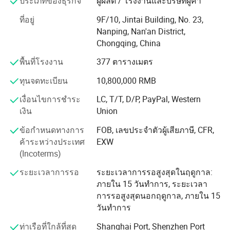
ประเภทของธุรกิจ
ผู้ผลิต / โรงงานและบริษัทผู้ค้า
ที่ระบบจะวางลูปขนาดใหญ่ขนานกับการปะทะของกลุ่มเป้า
แม้ว่าลูกค้าจำนวนมากจะได้รับคำชื่นชมและยอมรับอย่างน่า
ที่อยู่
9F/10, Jintai Building, No. 23,
พอใจเป็นอย่างมากและมีสิทธิในการนำเข้าและส่งออกเพื่อให้
หมาย / เป้าหมายและตัวรับจะเคลื่อนที่ไปตามเส้นทางที่
Nanping, Nan'an District,
มั่นใจว่าผลิตภัณฑ์ของเรามีคุณภาพสูงเราก็ดำเนินการผลิต
เคลื่อนไปเพื่อบันทึกส่วนประกอบทั้งสามของสนามแม่เหล็ก
Chongqing, China
ของเราอย่างเคร่งครัดตามมาตรฐานต่างๆของ ISO, ASTM D,
รองที่เหนี่ยวนำขึ้นเมื่อกระแสไฟฟ้าแรงที่ไหลผ่านในลูปถูก
IP และประเทศอื่นๆเราได้พัฒนาช่องทางการขายในหลาย
พื้นที่โรงงาน
377 ตารางเมตร
ประเทศและหลายภูมิภาคเช่นประเทศไทยฟิลิปปินส์อิหร่าน
ปิดลงชั่วขณะ ใน TDEM การส่งเสียงของตัวรับจะบันทึกสนาม
ทุนจดทะเบียน
10,800,000 RMB
อินโดนีเซียสเปน ไอซ์แลนด์ชิลีภูมิภาคเอเชียตะวันออกเฉียง
แม่เหล็กรองที่กำลังเสื่อมสภาพชั่วคราวที่ศูนย์กลางของลูป
ใต้ตะวันออกกลางยุโรปอเมริกาเหนือและใต้ฯลฯและได้รับ
เงื่อนไขการชำระ
LC, T/T, D/P, PayPal, Western
แบบพร็อกซี มีซอฟต์แวร์ที่ซับซ้อนสำหรับการประมวลผล
ความได้เปรียบและชื่อเสียงในระดับสูงในตลาดระหว่าง
เงิน
Union
ประเทศ
โปรไฟล์และข้อมูลการส่งข้อมูลที่มีความซับซ้อนในเชิง
ข้อกำหนดทางการ
FOB, เลขประจำตัวผู้เสียภาษี, CFR,
พาณิชย์ ในแหล่งที่เคลื่อนที่ทั้งตัวส่งและตัวรับจะเคลื่อนที่ไป
เรายังคงยึดหลักธุรกิจที่ว่า " พื้นฐานความซื่อสัตย์และคุณภาพ
ค้าระหว่างประเทศ
EXW
มาก่อน " เพื่อการพัฒนาอย่างต่อเนื่องและมีเสถียรภาพ เรา
ตามแนวขวาง
(Incoterms)
กำลังพยายามที่จะพัฒนาร่วมกับลูกค้าจากทั้งภายในประเทศ
ระยะเวลาการรอ
ระยะเวลาการรอสูงสุดในฤดูกาล:
และต่างประเทศโดยยึดตามการแลกเปลี่ยนผลประโยชน์
ภายใน 15 วันทำการ, ระยะเวลา
ลูกค้าคุณภาพและบริการคือเป้าหมายที่ยอดเยี่ยมที่สุดของเรา
การรอสูงสุดนอกฤดูกาล, ภายใน 15
!
วันทำการ
ท่าเรือที่ใกล้ที่สุด
Shanghai Port, Shenzhen Port