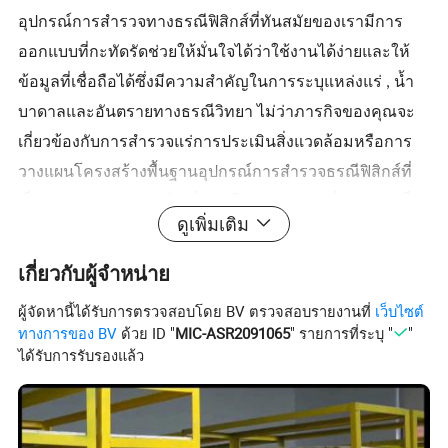
อุปกรณ์การสำรวจทางธรณีฟิสิกส์ที่ทันสมัยของเรามีการ
ออกแบบที่กะทัดรัดช่วยให้มั่นใจได้ว่าใช้งานได้ง่ายและให้
ข้อมูลที่เชื่อถือได้ซึ่งมีความสำคัญในการระบุแหล่งแร่ , น้ำ
บาดาลและอันตรายทางธรณีวิทยา ไม่ว่าภารกิจของคุณจะ
เกี่ยวข้องกับการสำรวจแร่การประเมินสิ่งแวดล้อมหรือการ
วางแผนโครงสร้างพื้นฐานอุปกรณ์การสำรวจธรณีฟิสิกส์ที่
เป็นแบบอย่างของเราคือเพื่อนคู่ใจของคุณ มุ่งมั่นสู่ความเป็น
ดูเพิ่มเติม
เลิศด้วยอุปกรณ์ธรณีฟิสิกส์ชั้นนำของเราสำหรับโครงการ
และการเดินทางของคุณ เรียนรู้เกี่ยวกับการรวบรวมเอา
เกี่ยวกับผู้จำหน่าย
เครื่องมือแม่เหล็กไฟฟ้าชั่วคราวเข้าไว้ด้วยกันอย่างเต็มรูป
ผู้จัดหานี้ได้รับการตรวจสอบโดย BV ตรวจสอบรายงานที่
เว็บไซต์
แบบวันนี้และยกระดับความพยายามในการสำรวจของคุณสู่
ทางการของ BV
ด้วย ID "
MIC-ASR2091065
" รายการที่ระบุ "
"
ความสูงที่ไม่เคยมีมาก่อน !
ได้รับการรับรองแล้ว