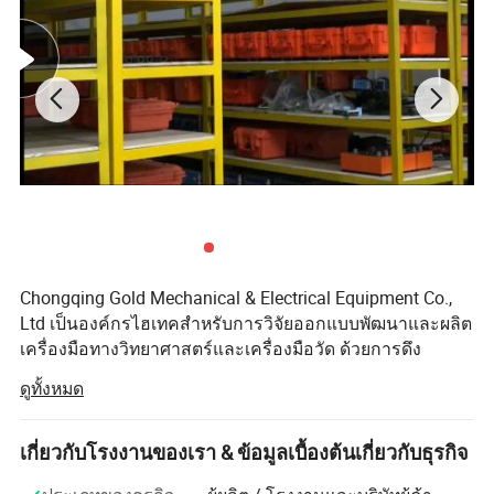
แม่เหล็กไฟฟ้าชั่วคราวที่เรียกว่า Time Domain
Electromagnetic Electromagnetic Electromagnetic เป็นวิธีการ
Chongqing Gold Mechanical & Electrical Equipment Co.,
พื้นฐานที่ใช้สำหรับการค้นหาผู้ที่มีระดับความรุนแรงของก
Ltd เป็นองค์กรไฮเทคสำหรับการวิจัยออกแบบพัฒนาและผลิต
เครื่องมือทางวิทยาศาสตร์และเครื่องมือวัด ด้วยการดึง
รดซัลเฟอริทปัญหาที่เกี่ยวข้องกับโครงสร้างทางธรณีวิทยา
นวัตกรรมที่ไร้สเลสโนนา , ไม่มีการส่งและยืมเทคโนโลยีขั้น
ซึ่งส่วนหนึ่งเป็นการสำรวจความสัมพันธ์ของน้ำมันและก๊าซ (
ดูทั้งหมด
สูงจากทั้งที่บ้านและต่างประเทศอย่างต่อเนื่องทำให้บริษัทของ
โดยเฉพาะอย่างยิ่งเพื่อยืนยันการสั่นสะเทือนของแผ่นดินไหว
เรากลายเป็นผู้ผลิตผู้ทดสอบน้ำมันเครื่องทดสอบไฟฟ้าอุปกรณ์
เครื่องมือในห้องปฏิบัติการอุปกรณ์ก่อสร้างถนนและอุปกรณ์
เกี่ยวกับโรงงานของเรา & ข้อมูลเบื้องต้นเกี่ยวกับธุรกิจ
) มีการใช้งานทั่วไปสองแบบคือต้นทางแบบอยู่กับที่และ
ทางธรณีฟิสิกส์ระดับมืออาชีพ
ต้นทางแบบเคลื่อนที่ ในการสำรวจโปรไฟล์ TDEM แบบอยู่กับ