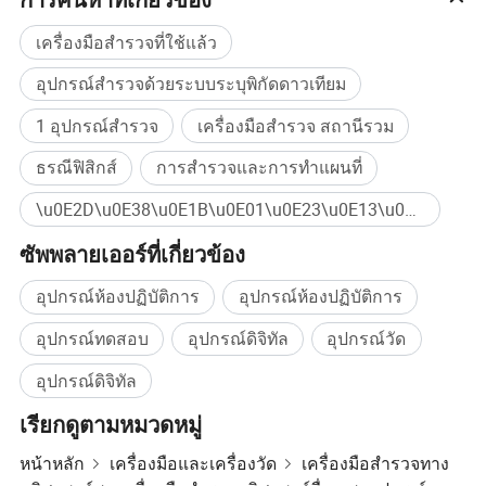
ชั่วคราว
เครื่องมือสำรวจที่ใช้แล้ว
พารามิเตอร์
คุ้มค่า
อุปกรณ์สำรวจด้วยระบบระบุพิกัดดาวเทียม
จำนวนช่อง
1
อัตราขยายของ
การขยายเสียง
8 32 ครั้ง
1 อุปกรณ์สำรวจ
เครื่องมือสำรวจ สถานีรวม
ล่วงหน้า
อัตราขยายการ
1 2 4 8 16 32 64 128 ครั้ง
ธรณีฟิสิกส์
การสำรวจและการทำแผนที่
ขยายหลัก
รอบอก
050k Hz ( ฟิลเตอร์ตามลำดับชั้นโดยสาร ), full band ผ่าน 0400k Hz
\u0E2D\u0E38\u0E1B\u0E01\u0E23\u0E13\u0E4C\u0E41\u0E21\u0E48\u0E40\u0E2B\u0E25\u0E47\u0E01\u0E44\u0E1F\u0E1F\u0E49\u0E32\u0E0A\u0E31\u0E48\u0E27\u0E04\u0E23\u0E32\u0E27 ซื้อจำนวนมาก
การระงับ
≥80dB
สัญญาณรบกวน
A/D
16 บิต
ซัพพลายเออร์ที่เกี่ยวข้อง
ช่วงเวลาเก็บ
1μs
ตัวอย่างต่ำสุด
อุปกรณ์ห้องปฏิบัติการ
อุปกรณ์ห้องปฏิบัติการ
หมายเลข
≤128
ติดตาม
เวลาในการวาง
อุปกรณ์ทดสอบ
อุปกรณ์ดิจิทัล
อุปกรณ์วัด
1~9999 ครั้ง
ซ้อน
โหมดการซิง
การซิงโครไนซ์ด้วยสาย , การซิงโครไนซ์ GPS, การซิงโครไนซ์ "GPS + นาฬิกา " เมื่อสัญญาณดาวเทียม GPS อ่อน
อุปกรณ์ดิจิทัล
โครไนซ์
มากหรือหายไป ( ไม่จำเป็น )
แหล่งจ่ายไฟ
แบตเตอรี่ภายใน 12V9.6Ah แบบชาร์จไฟได้ ( หรือแหล่งจ่ายไฟ 12V ภายนอก ) ใช้งานได้ยาวนานกว่า 10 ชั่วโมง
เรียกดูตามหมวดหมู่
ระบบ Windows Mobile 6.0 พร้อมซอฟต์แวร์เช่น Word, Excel ฯลฯ , 320x240 True Color, 64MB Flash ROM/ 64MB
พ็อกเก็ตพีซี
SDRAM/64MB การ์ด CF 2GB สามารถจัดเก็บข้อมูลที่สุ่มเก็บได้มากกว่า 200,000 ค่า , แบตเตอรี่แบบชาร์จใหม่ได้ 2
ก้อน
หน้าหลัก
เครื่องมือและเครื่องวัด
เครื่องมือสำรวจทาง
พอร์ต
Bluetooth, พอร์ตอินฟราเรดและพอร์ตอนุกรม