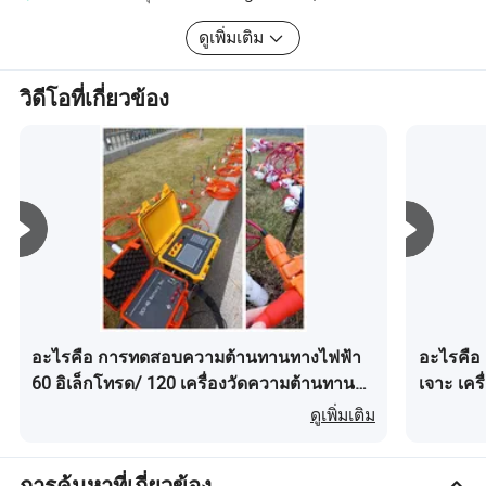
ดูเพิ่มเติม
วิดีโอที่เกี่ยวข้อง
อะไรคือ การทดสอบความต้านทานทางไฟฟ้า
อะไรคือ 
60 อิเล็กโทรด/ 120 เครื่องวัดความต้านทาน
เจาะ เค
อุปกรณ์สำรวจความต้านทานและเครื่องตรวจ
เบี่ยงเ
ดูเพิ่มเติม
จับน้ำใต้ดินทางธรณีฟิสิกส์ ทอมอกราฟฟี
ข้อมูลจำเพาะทางเทคนิคของ อุปกรณ์แม่เหล็กไฟฟ้า
การค้นหาที่เกี่ยวข้อง