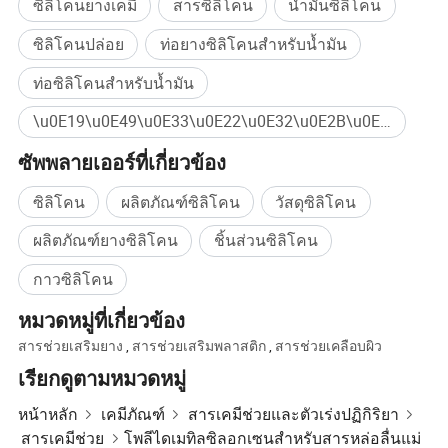
ซิลิโคนยางเคมี
สารซิลิโคน
น้ำมันซิลิโคน
หลังจากการสาธิตตลาดซ้ำคุณภาพผลิตภัณฑ์ของเรา
ซิลิโคนปล่อย
ท่อยางซิลิโคนสำหรับน้ำมัน
ได้รับการยอมรับอย่างกว้างขวางจากลูกค้า ! เมื่อ
ท่อซิลิโคนสำหรับน้ำมัน
ผนวกกับการบริการลูกค้าของเราลูกค้าจากทั่วโลกจะ
มาร่วมเป็นส่วนหนึ่งของความร่วมมือกันมากขึ้น !
\u0E19\u0E49\u0E33\u0E22\u0E32\u0E2B\u0E25\u0E48\u0E2D\u0E41\u0E21\u0E48\u0E41\u0E1A\u0E1A ซื้อจำนวนมาก
ความพึงพอใจของลูกค้าเป็นสิ่งที่บริษัทของเรามุ่งมั่น
ซัพพลายเออร์ที่เกี่ยวข้อง
เสมอ !
ซิลิโคน
ผลิตภัณฑ์ซิลิโคน
วัสดุซิลิโคน
ผลิตภัณฑ์ยางซิลิโคน
ชิ้นส่วนซิลิโคน
การสื่อสาร
กาวซิลิโคน
หมวดหมู่ที่เกี่ยวข้อง
สารช่วยเสริมยาง
,
สารช่วยเสริมพลาสติก
,
สารช่วยเคลือบผิว
เรียกดูตามหมวดหมู่
หน้าหลัก
เคมีภัณฑ์
สารเคมีช่วยและตัวเร่งปฏิกิริยา
เราเข้าร่วมนิทรรศการทั่วโลกเป็นครั้งคราวในทุกๆปี
สารเคมีช่วย
โพลีไดเมทิลซิลอกเซนสำหรับสารหล่อลื่นแม่