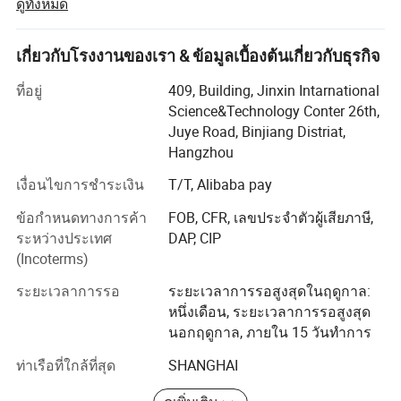
ดูทั้งหมด
อุตสาหกรรมและเป็นซัพพลายเออร์คุณภาพสูงที่มีโรงงานของ
ตนเองและมีประสบการณ์ด้านทีมงาน R&D ผลิตภัณฑ์ของเรา
มีจำหน่ายทั่วโลกด้วยคุณภาพระดับสูง
เกี่ยวกับโรงงานของเรา & ข้อมูลเบื้องต้นเกี่ยวกับธุรกิจ
อุปกรณ์ลดแรงตึงผิวแบบซิลิโคนที่พัฒนาโดย Hzsilway มี
ที่อยู่
409, Building, Jinxin Intarnational
ลักษณะที่ช่วยลดแรงตึงผิวกระจายและมีความสามารถใน
Science&Technology Conter 26th,
การขุดเจาะต้านทานการซักฝนและการป้องกันการผิดเพี้ยน
Juye Road, Binjiang Distriat,
การใช้งาน
สามารถปรับปรุงประสิทธิภาพการใช้ยากำจัดวัชพืชและยา
Hangzhou
ฆ่าแมลงอื่นๆลดการใช้ยาฆ่าแมลงประหยัดน้ำและเพิ่มการ
เงื่อนไขการชำระเงิน
T/T, Alibaba pay
ปกป้องสิ่งแวดล้อม นอกจากนี้เรายังได้พัฒนาผู้ผลิตชิ้นส่วน
ปริมาณสารเติมที่มีขนาดเล็กเพียง 0.1 เปอร์เซ็นต์อาจ
กันน้ำสารหล่อลื่นและผลิตภัณฑ์อื่นๆที่มีคุณภาพยอดเยี่ยมซึ่ง
ข้อกำหนดทางการค้า
FOB, CFR, เลขประจำตัวผู้เสียภาษี,
เป็นที่ยอมรับอย่างกว้างขวางในตลาด
เพียงพอสำหรับการใช้ Silway 520 เป็นสารพื้นผิวหรือ
ระหว่างประเทศ
DAP, CIP
(Incoterms)
สำหรับการถอนการอมครีมและโลชั่น
บริษัท Silway ดำเนินการตามระบบบริษัทสมัยใหม่จัดตั้ง
แนวคิดการพัฒนาทางวิทยาศาสตร์โดยยึดมั่นในการบริหาร
ระยะเวลาการรอ
ระยะเวลาการรอสูงสุดในฤดูกาล:
ภายในอย่างละเอียดส่งเสริมนวัตกรรมทางเทคโนโลยีอย่าง
หนึ่งเดือน, ระยะเวลาการรอสูงสุด
อย่างไรก็ตามการใช้งาน 1 - 10 % ต้องใช้ครีมสำหรับ
ต่อเนื่องพัฒนาความสามารถในการแข่งขันทางการตลาด
นอกฤดูกาล, ภายใน 15 วันทำการ
และบ่มเพาะวัฒนธรรมองค์กรด้วยคุณค่าที่เป็นเอกลักษณ์ของ
มือและโลชั่นเพื่อสร้างภาพยนตร์ที่มีความสม่ำเสมอ
ท่าเรือที่ใกล้ที่สุด
SHANGHAI
ตนเองเพื่อสร้างความมั่งคั่งให้กับสังคมสร้างผลกำไรให้กับ
และการป้องกันที่มีประสิทธิภาพ
บริษัทสร้างผลประโยชน์ให้กับพนักงานเพื่อที่ Silway จะ