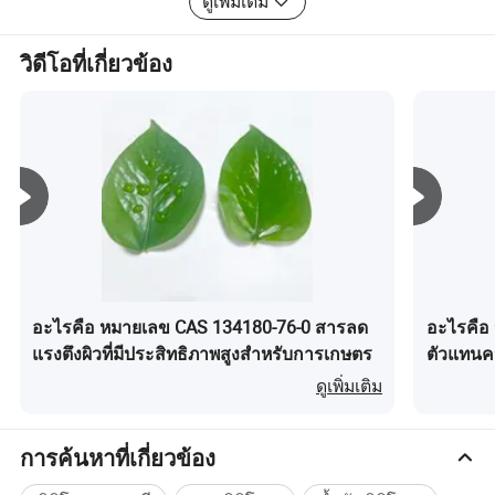
ดูเพิ่มเติม
สามารถพัฒนาได้อย่างมั่นคงรวดเร็วและยั่งยืน
เกี่ยวกับเรา
เรายึดมั่นในปณิธานที่เรามีต่อ Silway ซึ่งเป็นวิธีการคิดค้น
วิดีโอที่เกี่ยวข้อง
นวัตกรรมซิลิโคนมานานหลายปีและคิดค้นนวัตกรรมทาง
วิทยาศาสตร์และเทคโนโลยี
อะไรคือ หมายเลข CAS 134180-76-0 สารลด
อะไรคือ 
แรงตึงผิวที่มีประสิทธิภาพสูงสำหรับการเกษตร
ตัวแทนคว
โคนบริสุท
ดูเพิ่มเติม
การค้นหาที่เกี่ยวข้อง