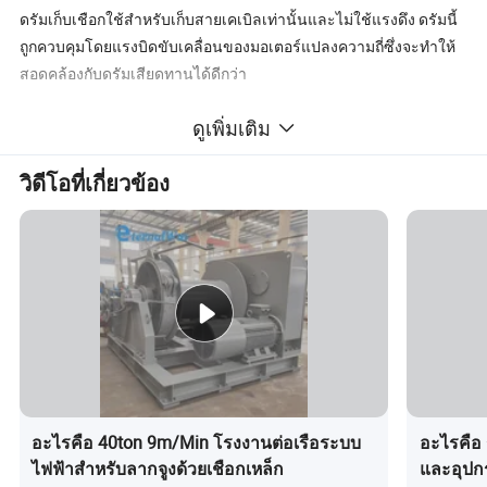
ดรัมเก็บเชือกใช้สำหรับเก็บสายเคเบิลเท่านั้นและไม่ใช้แรงดึง ดรัมนี้
ถูกควบคุมโดยแรงบิดขับเคลื่อนของมอเตอร์แปลงความถี่ซึ่งจะทำให้
สอดคล้องกับดรัมเสียดทานได้ดีกว่า
คุณสมบัติของรายการสลิปชัยชนะ
ดูเพิ่มเติม
Eternalnalชุด Winanchs:
วิดีโอที่เกี่ยวข้อง
1
ไฟฟ้า , กำลังไฮดรอลิค
2
ตัวเลือกการควบคุมต่างๆ ( รีโมทคอนโทรลในตัว )
ความ เร็วเดียวความเร็วสองระดับหรือความเร็วแปรผันคือ 3
4 เบรกมอเตอร์ป้องกันการทำงานผิดพลาด
5 มาตรฐานการออกแบบตาม BV, ABS, DPV, RMRS ฯลฯ
6 อีพ็อกซี่สังกะสีการเคลือบอีพ็อกซี่แบบหลักที่ให้ความทนทานต่อการ
กัดกร่อนได้อย่างดีเยี่ยม
7 ระบบป้องกันการเบรกล้มเหลวของการขับเคลื่อนเพื่อการทำไวน์ที่
อะไรคือ 40ton 9m/Min โรงงานต่อเรือระบบ
อะไรคือ
ปลอดภัยยิ่งขึ้น
ไฟฟ้าสำหรับลากจูงด้วยเชือกเหล็ก
และอุปก