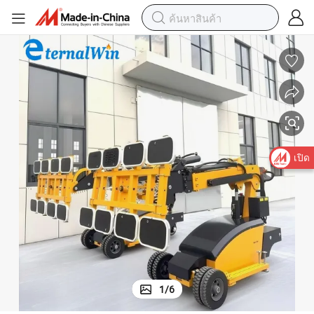
เปิด
1
/
6