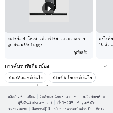
อะไรคือ ลำโพงซาวด์บาร์ไร้สายแบบบาง ราคา
อะไรคื
ถูก พร้อม USB บลูทูธ
10 นิ้ว
ดูเพิ่มเติม
การค้นหาที่เกี่ยวข้อง
สายสลับเอชดีเอ็มไอ
สวิตช์วิดีโอเอชดีเอ็มไอ
หมวดหมู่หมู่ที่เกี่ยวข้อง
สวิตช์เสียงเอชดีเอ็มไอ
สายแปลงเอชดีเอ็มไอ
ผลิตภัณฑ์ยอดนิยม
สินค้ายอดนิยม ราคา
ขายส่งผลิตภัณฑ์ร้อน
เรียกดูตามหมวดหมู่
ผู้ซื้อสินค้าประเภทสตาร์
เว็บไซต์พีซี
ข้อมูลเชิงลึก
อะแดปเตอร์แปลงเอชดีเอ็มไอ
ซองจดหมาย
ข้อตกลงผู้ใช้
นโยบายความเป็นส่วนตัว
ติดต่อ