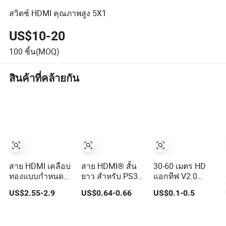
สวิตช์ HDMI คุณภาพสูง 5X1
US$10-20
100
ชิ้น(MOQ)
สินค้าที่คล้ายกัน
สาย HDMI เคลือบ
สาย HDMI® สั้น
30-60 เมตร HD
ทองแบบกำหนด
ยาว สำหรับ PS3
แอกทีฟ V2.0
เองความละเอียด
PS 4 จอภาพ 4K
4Kx2K สาย HDMI
US$2.55-2.9
US$0.64-0.66
US$0.1-0.5
สูง 4K, 8K, 60Hz,
120Hz, 144Hz,
2.1 สายวิดีโอ 1m,