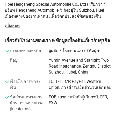
Hbei Hengsheng Special Automobile Co., Ltd ( เรียกว่า "
จำนวนยาง
6
บริษัท Hengsheng Automobile ") ตั้งอยู่ใน Suizhou, Huei
ขนาดยาง
10.00R20 18PR
เมืองหลวงของยานพาหนะเพื่อวัตถุประสงค์พิเศษของจีน
บริษัทได้รวมการวิจัยและพัฒนาการผลิตและการขาย
เพลาหน้า / หลัง
5 ตัน / 10 ตัน
ดูทั้งหมด
ผลิตภัณฑ์ยานยนต์เพื่อวัตถุประสงค์พิเศษเข้าไว้ด้วยกันโดยให้
บริการในตลาดด้านสุขาภิบาลของเทศบาลการกู้ภัยฉุกเฉิน
ระบบเบรก
เบรกตัดอากาศอัตโนมัติ
การกู้ภัยทางวิศวกรรมและการขนส่งพิเศษ บริษัทยึดมั่นใน
เกี่ยวกับโรงงานของเรา & ข้อมูลเบื้องต้นเกี่ยวกับธุรกิจ
พารามิเตอร์เครน
การสร้างชื่อเสียงในตลาดด้วยผลิตภัณฑ์และบริการคุณภาพ
ประเภทของธุรกิจ
ผู้ผลิต / โรงงานและบริษัทผู้ค้า
สูงเสมอ
ยกน้ำหนักของเครน
8 ถึง 10 ตัน
ที่อยู่
Yumin Avenue and Starlight Two
บริษัทมีผลิตภัณฑ์กว่า 800 รายการซึ่งส่วนใหญ่จะประกอบ
ประเภทบูม
ยกแขนตรงจากเครน
Road Interchange, Zengdu District,
ด้วยสี่กลุ่มผลิตภัณฑ์หลัก : กลุ่มผลิตภัณฑ์สุขอนามัย : รถ
Suizhou, Hubei, China
บรรทุกขยะ , การล้างและการกวาดรถบรรทุกหัวฉีดน้ำ , รถ
รัศมีการทำงานสูงสุด ( ม .)
15
บรรทุกดูดฯลฯ ; กลุ่มผลิตภัณฑ์วิศวกรรม : เครนบนรถกระเช้า
เงื่อนไขการชำระ
LC, T/T, D/P, PayPal, Western
ความสูงในการยกสูงสุด ( ม .)
17.8
, รถขนย้ายที่มีอากาศ , รถล้างสิ่งกีดขวาง , รถซ่อมบำรุงถนน
เงิน
Union, การชำระเงินจำนวนเล็กน้อย
ฯลฯ ซีรี่ส์รถบรรทุกกล่อง : รถบรรทุกแช่เย็นรถบรรทุกกล่อง
จำนวนส่วนของบูม
4 หรือ 5
ข้อกำหนดทางการ
FOB, เลขประจำตัวผู้เสียภาษี, CFR,
ฯลฯซีรีส์สนับสนุนฉุกเฉิน : รถบรรทุกไฟรถยนต์ระบบระบาย
ค้าระหว่างประเทศ
EXW
ช่วงตัวค้ำ ( มม .)
2332-5702
น้ำรถยนต์ตั้งแคมป์รถฝักบัว เป็นต้นผลิตภัณฑ์ของบริษัทไม่
(Incoterms)
เพียงให้บริการในตลาดภายในประเทศแต่ยังขยายตัวอย่างต่อ
โหมดการทำงาน
ด้วยตนเอง / รีโมทคอนโทรล
เนื่องให้กับโลกและส่งออกไปยังประเทศและภูมิภาคต่างๆเช่น