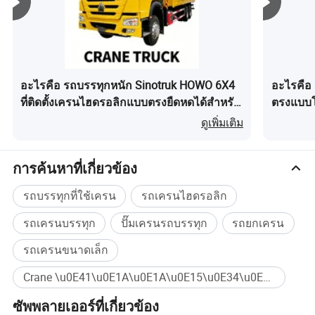
อะไรคือ รถบรรทุกหนัก Sinotruk HOWO 6X4
อะไรคือ 
ที่ติดตั้งเครนไฮดรอลิกแบบตรงยืดหดได้สำหรับ
ตรงแบบโ
การก่อสร้างและการยกขนสินค้า
6 เมตร ส
ดูเพิ่มเติม
การค้นหาที่เกี่ยวข้อง
รถบรรทุกที่ใช้เครน
รถเครนไฮดรอลิก
รถเครนบรรทุก
ปั๊มเครนรถบรรทุก
รถยกเครน
รถเครนขนาดเล็ก
Crane \u0E41\u0E1A\u0E1A\u0E15\u0E34\u0E14\u0E15\u0E31\u0E49\u0E07\u0E01\u0E31\u0E1A\u0E23\u0E16\u0E1A\u0E23\u0E23\u0E17\u0E38\u0E01 ซื้อจำนวนมาก
ซัพพลายเออร์ที่เกี่ยวข้อง