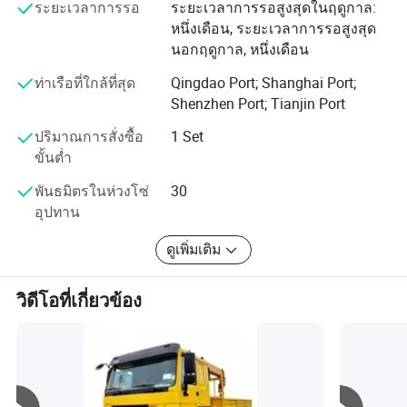
ระยะเวลาการรอ
ระยะเวลาการรอสูงสุดในฤดูกาล:
ยูเรเซียแอฟริกาเอเชียตะวันออกเฉียงใต้และตะวันออกกลาง
มุมการหมุน
360 °
หนึ่งเดือน, ระยะเวลาการรอสูงสุด
นอกฤดูกาล, หนึ่งเดือน
บริษัทได้ผ่านการรับรองมาตรฐานด้าน 2008 คุณภาพ ISO
รูปภาพแบบละเอียด
9001-3, ISO 14001 Environmental Management,
ท่าเรือที่ใกล้ที่สุด
Qingdao Port; Shanghai Port;
OHSAS18001 Occupational Health and Safety
Shenzhen Port; Tianjin Port
Management, 3C CompulCertification, GJB9001B-4 2009
ปริมาณการสั่งซื้อ
1 Set
National Military Standard Certification and Conftion
ขั้นต่ำ
Certification (National Level III) หนังสือรับรองการอนุรักษ์
พลังงานและการป้องกันสิ่งแวดล้อมสำหรับรถยนต์ , หนังสือ
พันธมิตรในห่วงโซ่
30
รับรองการยกเว้นยานยนต์ , การรับรองความร่วมมือของ
อุปทาน
วิศวกรเครื่องกลอเมริกันหรือ Asmi (ASME) และใบรับรอง
ADR ของสหภาพยุโรป
ดูเพิ่มเติม
วิดีโอที่เกี่ยวข้อง