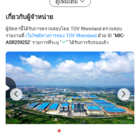
ดูเพิ่มเติม
เกี่ยวกับผู้จำหน่าย
พารามิเตอร์ของผลิตภัณฑ์
ผู้จัดหานี้ได้รับการตรวจสอบโดย TÜV Rheinland ตรวจสอบ
รายงานที่
เว็บไซต์ทางการของ TÜV Rheinland
ด้วย ID "
MIC-
พารามิเตอร์ยานพาหนะ
ASR259252
" รายการที่ระบุ "
" ได้รับการรับรองแล้ว
ยี่ห้อยานพาหนะ
ด่องเฟิง
น้ำหนักขอบ (
กก .)
11500
กำลังเครื่องยนต์ (kW)
169
ชุดเฟือง
เกียร์ธรรมดา 8 สปีด
ขนาดพาหนะ ( มม .)
9000x2550x3650
ขนาดบรรจุภัณฑ์ ( มม .)
5800x2450x550
จำนวนเพลา
2
ฐานล้อ ( มม .)
5000