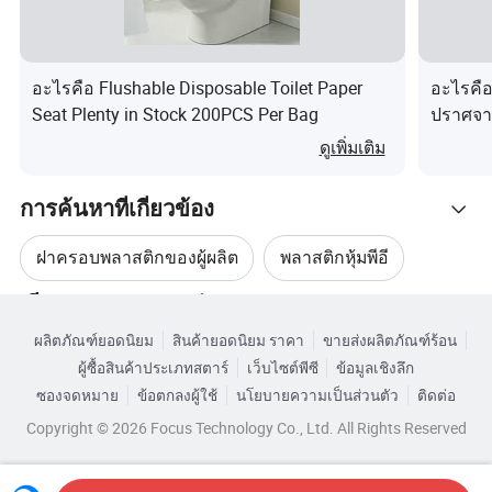
ระวางสินค้า จะมีการเรียกเก็บค่าใช้จ่ายเพิ่มเติม
สำหรับตัวอย่างที่กำหนดเอง
อะไรคือ Flushable Disposable Toilet Paper
อะไรคือ
คำถามที่ 4
การรับสินค้าที่สั่งซื้อต้องใช้เวลานาน
Seat Plenty in Stock 200PCS Per Bag
ปราศจา
เท่าใด
โรค
ดูเพิ่มเติม
โดยปกติแล้วการสั่งซื้อของคุณจะพร้อมจัดส่งภายใน
15-30 วันตามปริมาณหลังจากที่เราได้รับการชำระเงิน
การค้นหาที่เกี่ยวข้อง
ชื่อผลิตภัณฑ์
ฝา PE
มัดจำและรายละเอียดทั้งหมดได้รับการยืนยันแล้ว
ฝาครอบพลาสติกของผู้ผลิต
พลาสติกหุ้มพีอี
ห้องครัวแบบบ้าน เฟอร์นิเจอร์เ
การใช้งาน :
เรียกดูตามหมวดหมู่
อื่นๆ
โปรดติดต่อเราเพื่อสอบถามเพิ่มเติม
เราหวังเป็นอย่าง
ผ้าคลุมครัว
ปลอกหุ้มด้ามพลาสติก
ผลิตภัณฑ์ยอดนิยม
สินค้ายอดนิยม ราคา
ขายส่งผลิตภัณฑ์ร้อน
คุณสมบัติ :
กันความชื้นใช้งานสะดวก
ยิ่งว่าจะเป็นชุมชนแห่งโชคชะตาสำหรับการพัฒนา
ผู้ซื้อสินค้าประเภทสตาร์
เว็บไซต์พีซี
ข้อมูลเชิงลึก
ผ้าคลุมสวนพลาสติก
ฟีดพลาสติกปิด
ร่วมกันและผลประโยชน์ร่วมกับเพื่อนทั้งเก่าและใหม่
รายละเอียด
ซองจดหมาย
ข้อตกลงผู้ใช้
นโยบายความเป็นส่วนตัว
ติดต่อ
100pcs/Bag หรือปรับแต่งได้ ; 
ยินดีต้อนรับคุณ
Copyright © 2026 Focus Technology Co., Ltd. All Rights Reserved
แพ็คเกจ :
ขนาด :
s/m/l