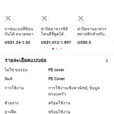
ถาด เปิดพลิกได้
ภาชนะอบที่ซ้อน
ฝาปิดอาหารซิลิ
ฝาปิดจานอาหาร
กันได้ ขนาดหลาย
โคนสีที่ดูดได้
พลาสติกสำหรับ
ขนาด ฝาครอบ
สำหรับไมโครเวฟ
ไมโครเวฟ
US$1.24-1.55
US$1.012-1.897
US$0.3
จานใสสำหรับ
5
อาหาร ป้องกันฝุ่น
ฝาครอบอาหาร
พลาสติกฉนวน ฝา
รายละเอียดแบบย่อ
ครอบอาหาร
ไม่ใช่ ของรุ่น:
PE cover
พิมพ์:
PE Cover
การใช้งาน:
การใช้งานเชิงพาณิชย์, ข้อมูล
ครอบครัว
ตัวอย่าง:
พร้อมใช้งาน
ยางยืด:
พร้อมใช้งาน