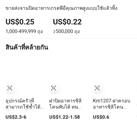
ขายส่งจานปิดอาหารเกรดพีอีคุณภาพสูงแบบใช้แล้วทิ้ง
US$0.25
US$0.22
1,000-499,999
ถุง
≥500,000
ถุง
สินค้าที่คล้ายกัน
อุปกรณ์ครัวที่
ฝาปิดอาหารซิลิ
Km1207 ฝาครอบ
สามารถใช้ซ้ำได้
โคนพับได้ ทน
อาหารซิลิโคน
ชั้นหลายชั้น วาง
ความร้อน หลาย
ป้องกันฝุ่น ถ้วยใน
US$2.3-6
US$1.22-1.58
US$0.6
ซ้อนกันได้ ฝา
ฟังก์ชัน ขนาดเล็ก
ครัว ปิดผนึกชาม
ครอบอาหารใส
เครื่องมือในครัว
แสดงผล ฝาครอบ
ไมโครเวฟ