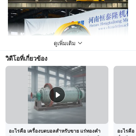
ดูเพิ่มเติม
วิดีโอที่เกี่ยวข้อง
อะไรคือ เครื่องบดบอลสำหรับขาย แร่ทองคำ
อะไรคือ