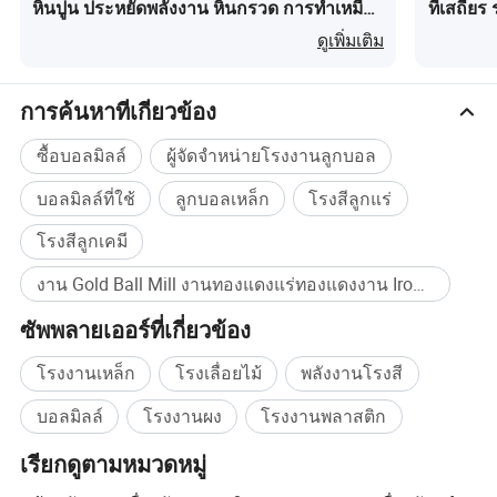
หินปูน ประหยัดพลังงาน หินกรวด การทำเหมือง
ที่เสถีย
แร่ทองแดง ตะกั่ว สังกะสี ปูนซีเมนต์ อลูมิเนียม
ดูเพิ่มเติม
สลัดทองแดง สังกะสี แคลเซียม
การค้นหาที่เกี่ยวข้อง
ซื้อบอลมิลล์
ผู้จัดจำหน่ายโรงงานลูกบอล
บอลมิลล์ที่ใช้
ลูกบอลเหล็ก
โรงสีลูกแร่
โรงสีลูกเคมี
งาน Gold Ball Mill งานทองแดงแร่ทองแดงงาน Iron Ball Mill งานกัดอะลูมิเนียมบอล Mill งานลีดบอลมิลล์งานแมงกานีส Ball Mill งานกัดลูกบอลโครเมียม ซื้อจำนวนมาก
ซัพพลายเออร์ที่เกี่ยวข้อง
โรงงานเหล็ก
โรงเลื่อยไม้
พลังงานโรงสี
บอลมิลล์
โรงงานผง
โรงงานพลาสติก
เรียกดูตามหมวดหมู่