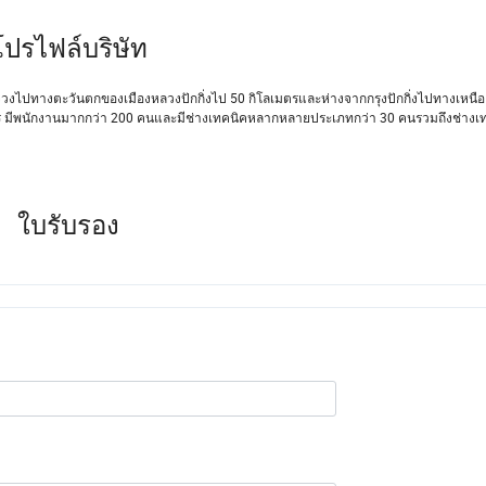
โปรไฟล์บริษัท
เจียจวงไปทางตะวันตกของเมืองหลวงปักกิ่งไป 50 กิโลเมตรและห่างจากกรุงปักกิ่งไปทางเหนื
ถาวร มีพนักงานมากกว่า 200 คนและมีช่างเทคนิคหลากหลายประเภทกว่า 30 คนรวมถึงช่างเ
ใบรับรอง