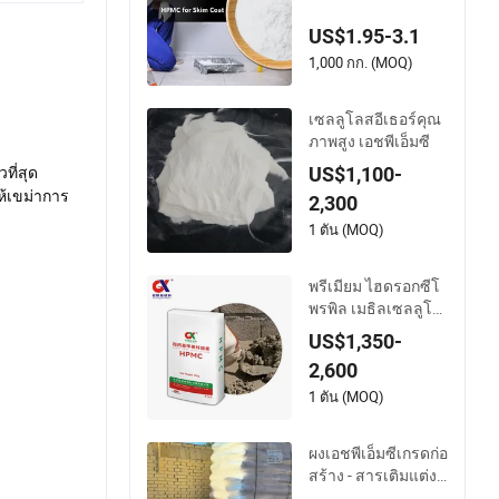
สารเติมแต่งคอนกรีต
US$1.95-3.1
สารเติมผิวเรียบ
1,000 กก. (MOQ)
เซลลูโลสอีเธอร์คุณ
ภาพสูง เอชพีเอ็มซี
US$1,100-
ี่สุด
้เขม่าการ
2,300
1 ตัน (MOQ)
พรีเมียม ไฮดรอกซีโ
พรพิล เมธิลเซลลูโล
ส 2000000 เอชพีเอ็ม
US$1,350-
ซี - มีความหลากหลา
2,600
ยสำหรับหลายอุตสา
หกรรม เอชพีเอ็มซี
1 ตัน (MOQ)
ผงเอชพีเอ็มซีเกรดก่อ
สร้าง - สารเติมแต่งปู
นซีเมนต์เพื่อปรับปรุง