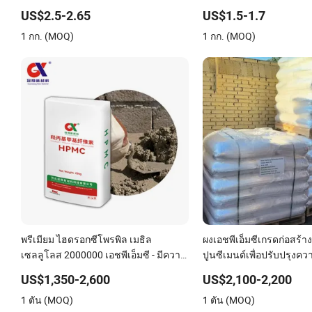
สำหรับกาวกระเบื้องที่มีความแข็งแรงสูง
กาวกระเบื้อง ปูนฉาบผนัง
US$2.5-2.65
US$1.5-1.7
ปรับปรุงประสิทธิภาพการกันลื่นและ
1 กก. (MOQ)
1 กก. (MOQ)
เวลาเปิดใช้งาน
พรีเมียม ไฮดรอกซีโพรพิล เมธิล
ผงเอชพีเอ็มซีเกรดก่อสร้าง
เซลลูโลส 2000000 เอชพีเอ็มซี - มีความ
ปูนซีเมนต์เพื่อปรับปรุง
หลากหลายสำหรับหลายอุตสาหกรรม
การทำงาน
US$1,350-2,600
US$2,100-2,200
เอชพีเอ็มซี
1 ตัน (MOQ)
1 ตัน (MOQ)