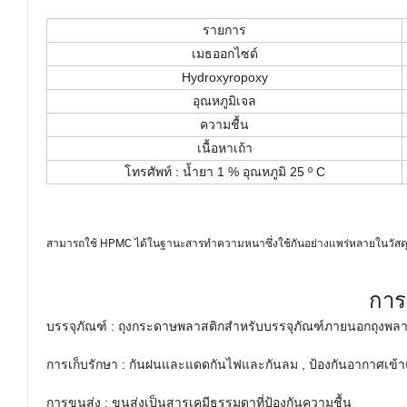
รายการ
เมธออกไซด์
Hydroxyropoxy
อุณหภูมิเจล
ความชื้น
เนื้อหาเถ้า
โทรศัพท์ : น้ำยา 1 % อุณหภูมิ 25 º C
สามารถใช้ HPMC ได้ในฐานะสารทำความหนาซึ่งใช้กันอย่างแพร่หลายในวัสดุก่
การ
บรรจุภัณฑ์ : ถุงกระดาษพลาสติกสำหรับบรรจุภัณฑ์ภายนอกถุงพลาส
การเก็บรักษา : กันฝนและแดดกันไฟและกันลม , ป้องกันอากาศเข้
การขนส่ง : ขนส่งเป็นสารเคมีธรรมดาที่ป้องกันความชื้น