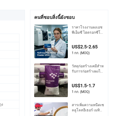
คนที่ชอบสิ่งนี้ยังชอบ
ราคาโรงงานผงเอช
พีเอ็มซี ไฮดรอกซีโพ
รพิล เมทิล เซลลูโลส
สารหนาแน่นสำหรับ
US$2.5-2.65
กาวกระเบื้องที่มีควา
มแข็งแรงสูง ปรับปรุ
1 กก. (MOQ)
งประสิทธิภาพการกั
นลื่นและเวลาเปิดใช้
วัสดุก่อสร้างเคมีสำห
งาน
รับการก่อสร้างผงไฮ
ดรอกซีโพรพิลเมธิลเ
ซลลูโลสสำหรับกาว
US$1.5-1.7
กระเบื้อง ปูนฉาบผนั
ง
1 กก. (MOQ)
ถุง
สารเพิ่มความหนืดเซ
ลลูโลสอีเธอร์ เมทิลเ
ซลลูโลส เอชพีเอ็มซี