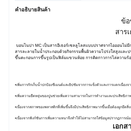
คำอธิบายสินค้า
ข้อ
สารเ
บอนไนปา MC เป็นสารอีเธอร์เซลลูโลสแบบปราศจากไอออนไม่มีกลิ่
สารละลายในน้ำประกอบด้วยกิจกรรมพื้นผิวความโปร่งใสสูงและประ
ขึ้นตะกอนการขึ้นรูปเป็นฟิล์มแขวนห้อย การติดกาวการไล่ความร
•เพิ่มการกักเก็บน้ำปกป้องซีเมนต์และยิปซัมจากการแข็งตัวและการแตกเนื่องจ
•เพิ่มความยืดหยุ่นของปูนช่วยเพิ่มความสามารถในการทำงานและประสิทธิภ
•เนื่องจากสภาพของพลาสติกที่เพิ่มขึ้นจึงมีประสิทธิภาพมากขึ้นเมื่อต้องผูกยึดสิ่ง
•เนื่องจากฟังก์ชันการเพิ่มความหนาจึงทำให้ไม่สามารถใส่ข้อมูลปรากฏการณ์มอ
เอกสา