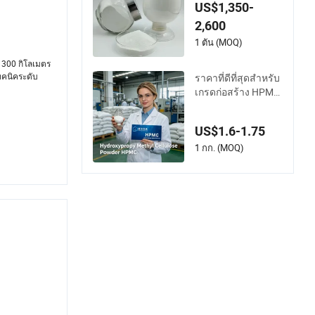
นืดสูงเพื่อการใช้งาน
US$1,350-
ที่ง่าย
2,600
1 ตัน (MOQ)
อ 300 กิโลเมตร
ทคนิคระดับ
ราคาที่ดีที่สุดสำหรับ
เกรดก่อสร้าง HPMC
ไฮดรอกซีโพรพิลเมทิ
ลเซลลูโลสสำหรับผ
US$1.6-1.75
งปูนฉาบผนังคุณภา
พสูงตัวช่วยในการ
1 กก. (MOQ)
ทำพื้นผิวเรียบ