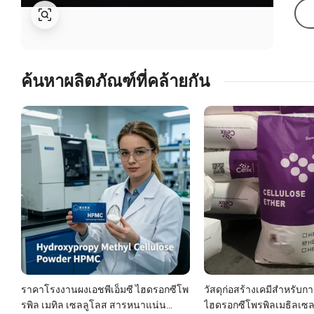
ค้นหาผลิตภัณฑ์ที่คล้ายกัน
ราคาโรงงานผงเอชพีเอ็มซี ไฮดรอกซีโพ
วัสดุก่อสร้างเคมีสำหรับก
รพิล เมทิล เซลลูโลส สารหนาแน่น
ไฮดรอกซีโพรพิลเมธิลเซ