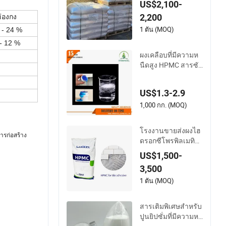
US$2,100-
ความสามารถในการ
2,200
่องกง
ทำงาน
1 ตัน (MOQ)
 - 24 %
- 12 %
ผงเคลือบที่มีความห
นืดสูง HPMC สารซัก
ฟอก
US$1.3-2.9
1,000 กก. (MOQ)
โรงงานขายส่งผงไฮ
ารก่อสร้าง
ดรอกซีโพรพิลเมทิลเ
ซลลูโลสเกรดก่อสร้า
US$1,500-
งสำหรับกาวเซรามิก
3,500
1 ตัน (MOQ)
สารเติมพิเศษสำหรับ
ปูนยิปซั่มที่มีความห