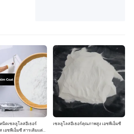
หนืดเซลลูโลสอีเธอร์
เซลลูโลสอีเธอร์คุณภาพสูง เอชพีเอ็มซี
 เอชพีเอ็มซี สารเติมแต่ง