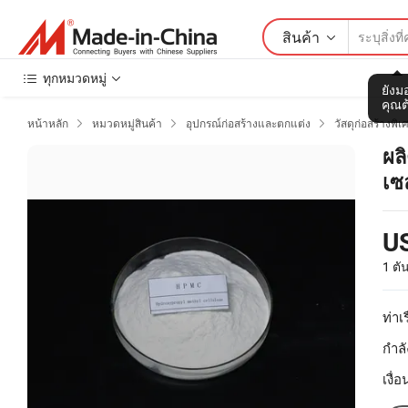
สินค้า
ทุกหมวดหมู่
ยังมอ
คุณต
หน้าหลัก
หมวดหมู่สินค้า
อุปกรณ์ก่อสร้างและตกแต่ง
วัสดุก่อสร้างพิเ



ผล
เซ
U
1 ตั
ท่าเร
กำลั
เงื่